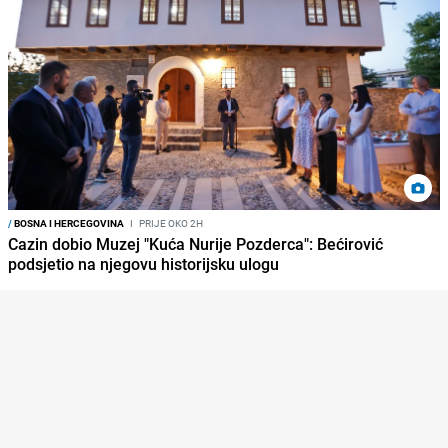
/
BOSNA I HERCEGOVINA
I
PRIJE OKO 2H
Cazin dobio Muzej "Kuća Nurije Pozderca": Bećirović
podsjetio na njegovu historijsku ulogu