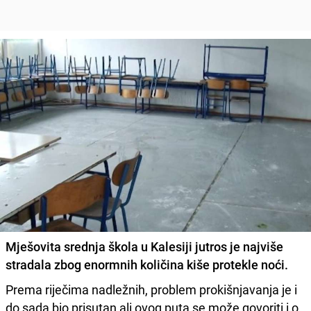
Mješovita srednja škola u Kalesiji
jutros je najviše
stradala zbog enormnih količina kiše protekle noći.
Prema riječima nadležnih, problem prokišnjavanja je i
do sada bio prisutan ali ovog puta se može govoriti i o