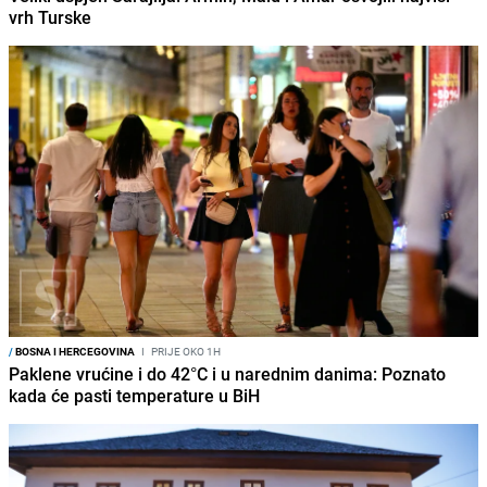
vrh Turske
/
BOSNA I HERCEGOVINA
I
PRIJE OKO 1H
Paklene vrućine i do 42°C i u narednim danima: Poznato
kada će pasti temperature u BiH