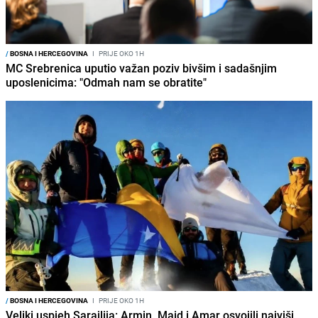
/
BOSNA I HERCEGOVINA
I
PRIJE OKO 1H
MC Srebrenica uputio važan poziv bivšim i sadašnjim
uposlenicima: "Odmah nam se obratite"
/
BOSNA I HERCEGOVINA
I
PRIJE OKO 1H
Veliki uspjeh Sarajlija: Armin, Maid i Amar osvojili najviši