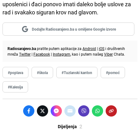
uposlenici i đaci ponovo imati daleko bolje uslove za
rad i svakako siguran krov nad glavom.
Dodajte Radiosarajevo.ba u omiljene Google izvore
Radiosarajevo.ba
pratite putem aplikacije za
Android
|
iOS
i društvenih
mreža
Twitter
|
Facebook
|
Instagram
, kao i putem našeg
Viber
Chata.
#poplava
#škola
#Tuzlanski kanton
#pomoć
#Kalesija
2
Dijeljenja