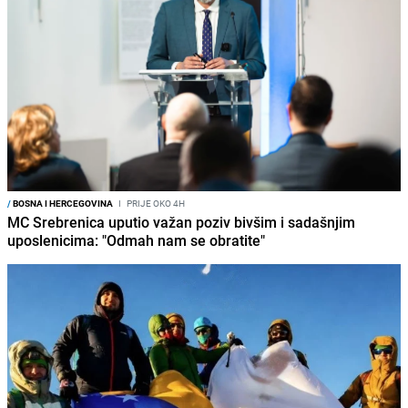
/
BOSNA I HERCEGOVINA
I
PRIJE OKO 4H
MC Srebrenica uputio važan poziv bivšim i sadašnjim
uposlenicima: "Odmah nam se obratite"