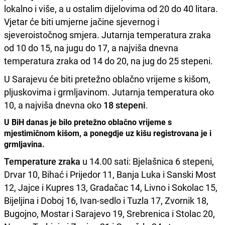
lokalno i više, a u ostalim dijelovima od 20 do 40 litara.
Vjetar će biti umjerne jačine sjevernog i
sjeveroistočnog smjera. Jutarnja temperatura zraka
od 10 do 15, na jugu do 17, a najviša dnevna
temperatura zraka od 14 do 20, na jug do 25 stepeni.
U Sarajevu će biti pretežno oblačno vrijeme s kišom,
pljuskovima i grmljavinom. Jutarnja temperatura oko
10, a najviša dnevna oko
18 stepeni
.
U BiH danas je bilo pretežno oblačno vrijeme s
mjestimičnom kišom, a ponegdje uz kišu registrovana je i
grmljavina.
Temperature zraka
u 14.00 sati: Bjelašnica 6 stepeni,
Drvar 10, Bihać i Prijedor 11, Banja Luka i Sanski Most
12, Jajce i Kupres 13, Gradačac 14, Livno i Sokolac 15,
Bijeljina i Doboj 16, Ivan-sedlo i Tuzla 17, Zvornik 18,
Bugojno, Mostar i Sarajevo 19, Srebrenica i Stolac 20,