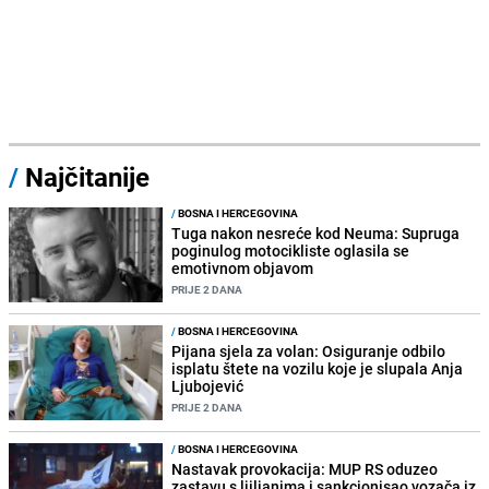
/
Najčitanije
/
BOSNA I HERCEGOVINA
Tuga nakon nesreće kod Neuma: Supruga
poginulog motocikliste oglasila se
emotivnom objavom
PRIJE 2 DANA
/
BOSNA I HERCEGOVINA
Pijana sjela za volan: Osiguranje odbilo
isplatu štete na vozilu koje je slupala Anja
Ljubojević
PRIJE 2 DANA
/
BOSNA I HERCEGOVINA
Nastavak provokacija: MUP RS oduzeo
zastavu s ljiljanima i sankcionisao vozača iz