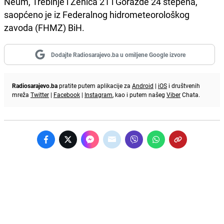
Neum, Trebinje i Zenica 21 i Goražde 24 stepena,
saopćeno je iz Federalnog hidrometeorološkog
zavoda (FHMZ) BiH.
Dodajte Radiosarajevo.ba u omiljene Google izvore
Radiosarajevo.ba
pratite putem aplikacije za
Android
|
iOS
i društvenih
mreža
Twitter
|
Facebook
|
Instagram
, kao i putem našeg
Viber
Chata.