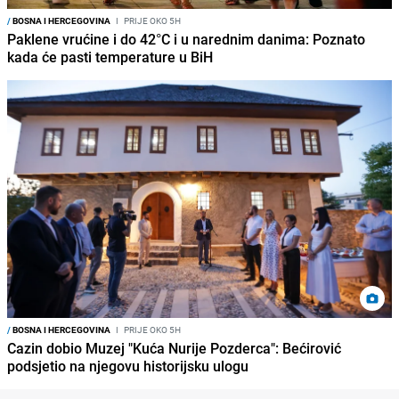
/
BOSNA I HERCEGOVINA
I
PRIJE OKO 5H
Paklene vrućine i do 42°C i u narednim danima: Poznato
kada će pasti temperature u BiH
/
BOSNA I HERCEGOVINA
I
PRIJE OKO 5H
Cazin dobio Muzej "Kuća Nurije Pozderca": Bećirović
podsjetio na njegovu historijsku ulogu