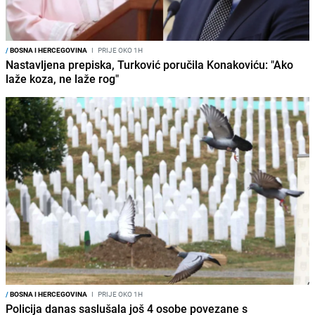
/
BOSNA I HERCEGOVINA
I
PRIJE OKO 1H
Nastavljena prepiska, Turković poručila Konakoviću: "Ako
laže koza, ne laže rog"
/
BOSNA I HERCEGOVINA
I
PRIJE OKO 1H
Policija danas saslušala još 4 osobe povezane s