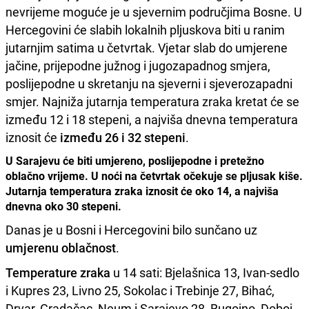
nevrijeme moguće je u sjevernim područjima Bosne. U
Hercegovini će slabih lokalnih pljuskova biti u ranim
jutarnjim satima u četvrtak. Vjetar slab do umjerene
jačine, prijepodne južnog i jugozapadnog smjera,
poslijepodne u skretanju na sjeverni i sjeverozapadni
smjer. Najniža jutarnja temperatura zraka kretat će se
između 12 i 18 stepeni, a najviša dnevna temperatura
iznosit će
između 26 i 32 stepeni
.
U Sarajevu će biti umjereno, poslijepodne i pretežno
oblačno vrijeme. U noći na četvrtak očekuje se pljusak kiše.
Jutarnja temperatura zraka iznosit će oko 14, a najviša
dnevna oko 30 stepeni.
Danas je u Bosni i Hercegovini bilo sunčano uz
umjerenu oblačnost
.
Temperature zraka
u 14 sati: Bjelašnica 13, Ivan-sedlo
i Kupres 23, Livno 25, Sokolac i Trebinje 27, Bihać,
Drvar, Gradačac, Neum i Sarajevo 28, Bugojno, Doboj,