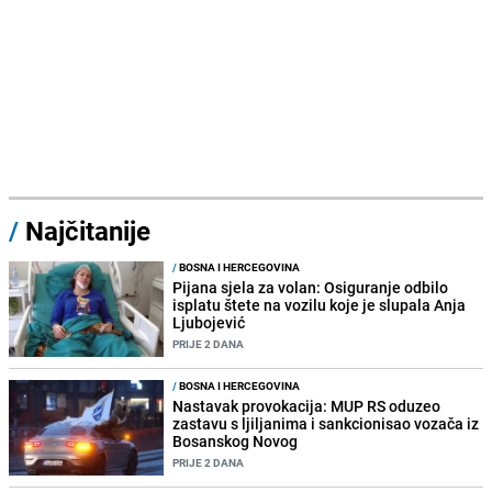
/
Najčitanije
/
BOSNA I HERCEGOVINA
Pijana sjela za volan: Osiguranje odbilo
isplatu štete na vozilu koje je slupala Anja
Ljubojević
PRIJE 2 DANA
/
BOSNA I HERCEGOVINA
Nastavak provokacija: MUP RS oduzeo
zastavu s ljiljanima i sankcionisao vozača iz
Bosanskog Novog
PRIJE 2 DANA