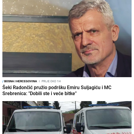
/
BOSNA I HERCEGOVINA
I
PRIJE OKO 1H
Šeki Radončić pružio podršku Emiru Suljagiću i MC
Srebrenica: "Dobili ste i veće bitke"