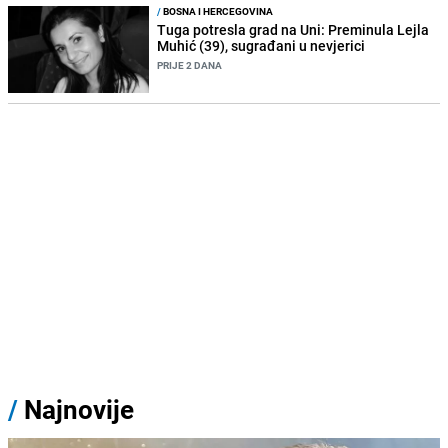
/
BOSNA I HERCEGOVINA
Tuga potresla grad na Uni: Preminula Lejla
Muhić (39), sugrađani u nevjerici
PRIJE 2 DANA
/
Najnovije