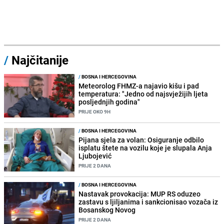
/
Najčitanije
/
BOSNA I HERCEGOVINA
Meteorolog FHMZ-a najavio kišu i pad
temperatura: "Jedno od najsvježijih ljeta
posljednjih godina"
PRIJE OKO 9H
/
BOSNA I HERCEGOVINA
Pijana sjela za volan: Osiguranje odbilo
isplatu štete na vozilu koje je slupala Anja
Ljubojević
PRIJE 2 DANA
/
BOSNA I HERCEGOVINA
Nastavak provokacija: MUP RS oduzeo
zastavu s ljiljanima i sankcionisao vozača iz
Bosanskog Novog
PRIJE 2 DANA