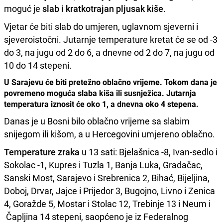
moguć je
slab i kratkotrajan pljusak kiše
.
Vjetar će biti slab do umjeren, uglavnom sjeverni i
sjeveroistočni. Jutarnje temperature kretat će se od -3
do 3, na jugu od 2 do 6, a dnevne od 2 do 7, na jugu od
10 do 14 stepeni.
U Sarajevu će biti pretežno oblačno vrijeme. Tokom dana je
povremeno moguća slaba kiša ili susnježica. Jutarnja
temperatura iznosit će oko 1, a dnevna oko 4 stepena.
Danas je u Bosni bilo oblačno vrijeme sa slabim
snijegom ili kišom, a u Hercegovini umjereno oblačno.
Temperature zraka
u 13 sati: Bjelašnica -8, Ivan-sedlo i
Sokolac -1, Kupres i Tuzla 1, Banja Luka, Gradačac,
Sanski Most, Sarajevo i Srebrenica 2, Bihać, Bijeljina,
Doboj, Drvar, Jajce i Prijedor 3, Bugojno, Livno i Zenica
4, Goražde 5, Mostar i Stolac 12, Trebinje 13 i Neum i
Čapljina 14 stepeni, saopćeno je iz Federalnog