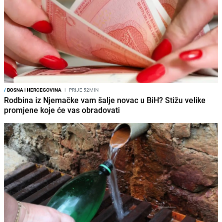
/
BOSNA I HERCEGOVINA
I
PRIJE 52MIN
Rodbina iz Njemačke vam šalje novac u BiH? Stižu velike
promjene koje će vas obradovati