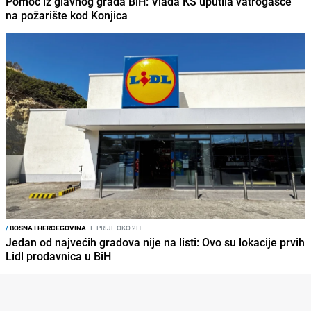
Pomoć iz glavnog grada BiH: Vlada KS uputila vatrogasce
na požarište kod Konjica
/
BOSNA I HERCEGOVINA
I
PRIJE OKO 2H
Jedan od najvećih gradova nije na listi: Ovo su lokacije prvih
Lidl prodavnica u BiH