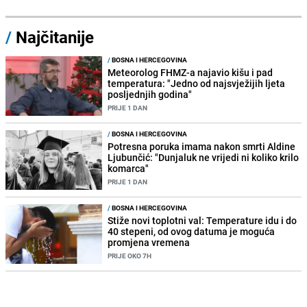
/
Najčitanije
/
BOSNA I HERCEGOVINA
Meteorolog FHMZ-a najavio kišu i pad
temperatura: "Jedno od najsvježijih ljeta
posljednjih godina"
PRIJE 1 DAN
/
BOSNA I HERCEGOVINA
Potresna poruka imama nakon smrti Aldine
Ljubunčić: "Dunjaluk ne vrijedi ni koliko krilo
komarca"
PRIJE 1 DAN
/
BOSNA I HERCEGOVINA
Stiže novi toplotni val: Temperature idu i do
40 stepeni, od ovog datuma je moguća
promjena vremena
PRIJE OKO 7H