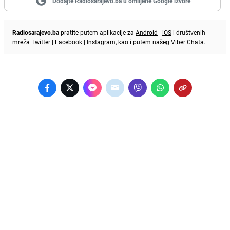
Dodajte Radiosarajevo.ba u omiljene Google izvore
Radiosarajevo.ba
pratite putem aplikacije za
Android
|
iOS
i društvenih
mreža
Twitter
|
Facebook
|
Instagram
, kao i putem našeg
Viber
Chata.