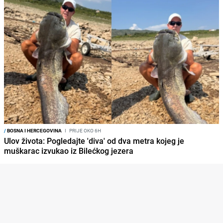
/
BOSNA I HERCEGOVINA
I
PRIJE OKO 6H
Ulov života: Pogledajte 'diva' od dva metra kojeg je
muškarac izvukao iz Bilećkog jezera