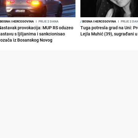
BOSNA I HERCEGOVINA
I
PRIJE 2 DANA
/
BOSNA I HERCEGOVINA
I
PRIJE 2 DA
Nastavak provokacija: MUP RS oduzeo
Tuga potresla grad na Uni: P
zastavu s ljiljanima i sankcionisao
Lejla Muhić (39), sugrađani u
vozača iz Bosanskog Novog