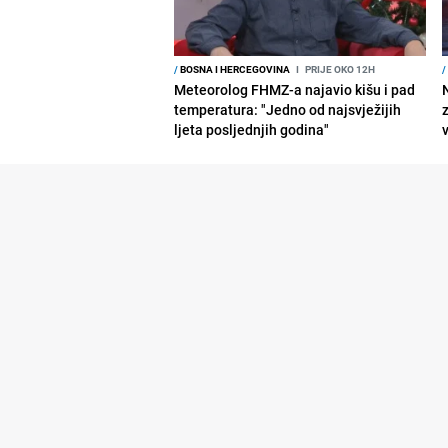
/
BOSNA I HERCEGOVINA
I
PRIJE OKO 12H
/
Meteorolog FHMZ-a najavio kišu i pad
temperatura: "Jedno od najsvježijih
ljeta posljednjih godina"