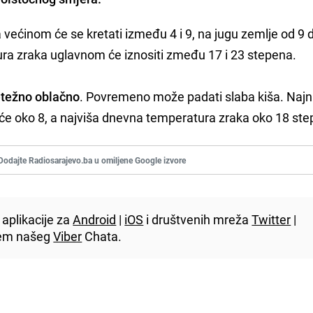
 većinom će se kretati između 4 i 9, na jugu zemlje od 9 
ra zraka uglavnom će iznositi zmeđu 17 i 23 stepena.
etežno oblačno
. Povremeno može padati slaba kiša. Najn
 će oko 8, a najviša dnevna temperatura zraka oko 18 ste
Dodajte Radiosarajevo.ba u omiljene Google izvore
aplikacije za
Android
|
iOS
i društvenih mreža
Twitter
|
utem našeg
Viber
Chata.