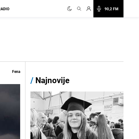
RADIO
90,2 FM
Fena
/
Najnovije