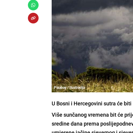
Pixabay / Ilustracija
U Bosni i Hercegovini sutra će biti
Više sunčanog vremena bit će prije
sredine dana prema poslijepodnevn
umjerene jačine sjevernog i sjeve