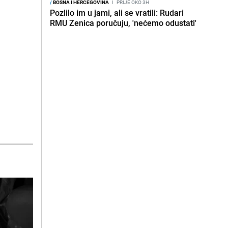
/
BOSNA I HERCEGOVINA
I
PRIJE OKO 3H
Pozlilo im u jami, ali se vratili: Rudari
RMU Zenica poručuju, 'nećemo odustati'