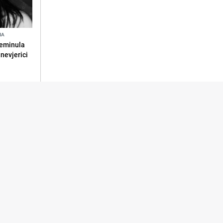
NA
reminula
 nevjerici