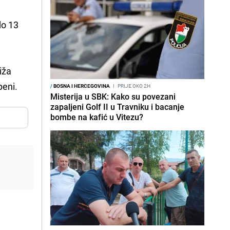
do 13
iža
peni.
/
BOSNA I HERCEGOVINA
I
PRIJE OKO 2H
Misterija u SBK: Kako su povezani
zapaljeni Golf II u Travniku i bacanje
bombe na kafić u Vitezu?