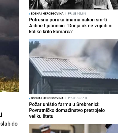
/
BOSNA I HERCEGOVINA
I
PRIJE 46MIN
Potresna poruka imama nakon smrti
Aldine Ljubunčić: "Dunjaluk ne vrijedi ni
koliko krilo komarca"
/
BOSNA I HERCEGOVINA
I
PRIJE OKO 1H
Požar uništio farmu u Srebrenici:
Povratničko domaćinstvo pretrpjelo
d
veliku štetu
 slab do