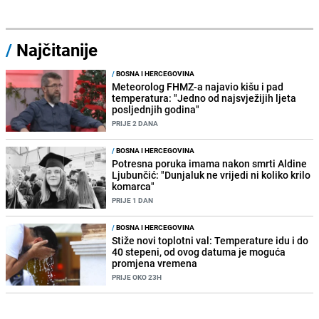
/
Najčitanije
/
BOSNA I HERCEGOVINA
Meteorolog FHMZ-a najavio kišu i pad
temperatura: "Jedno od najsvježijih ljeta
posljednjih godina"
PRIJE 2 DANA
/
BOSNA I HERCEGOVINA
Potresna poruka imama nakon smrti Aldine
Ljubunčić: "Dunjaluk ne vrijedi ni koliko krilo
komarca"
PRIJE 1 DAN
/
BOSNA I HERCEGOVINA
Stiže novi toplotni val: Temperature idu i do
40 stepeni, od ovog datuma je moguća
promjena vremena
PRIJE OKO 23H