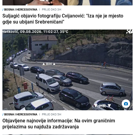
/
BOSNA I HERCEGOVINA
I
PRIJE OKO 3H
Suljagić objavio fotografiju Cvijanović: "Iza nje je mjesto
gdje su ubijani Srebreničani"
/
BOSNA I HERCEGOVINA
I
PRIJE OKO 5H
Objavljene najnovije informacije: Na ovim graničnim
prijelazima su najduža zadržavanja