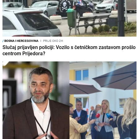
/
BOSNA I HERCEGOVINA
I
PRIJE OKO 2H
Slučaj prijavljen policiji: Vozilo s četničkom zastavom prošlo
centrom Prijedora?