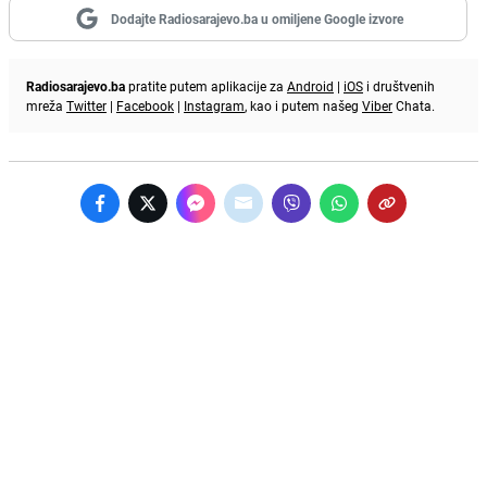
Dodajte Radiosarajevo.ba u omiljene Google izvore
Radiosarajevo.ba
pratite putem aplikacije za
Android
|
iOS
i društvenih
mreža
Twitter
|
Facebook
|
Instagram
, kao i putem našeg
Viber
Chata.