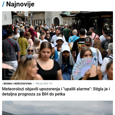
/
Najnovije
/
BOSNA I HERCEGOVINA
I
PRIJE OKO 1H
Meteorolozi objavili upozorenja i "upalili alarme": Stigla je i
detaljna prognoza za BiH do petka