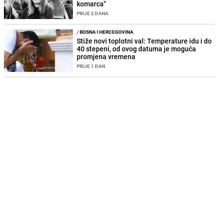
komarca"
PRIJE 2 DANA
/
BOSNA I HERCEGOVINA
Stiže novi toplotni val: Temperature idu i do
40 stepeni, od ovog datuma je moguća
promjena vremena
PRIJE 1 DAN