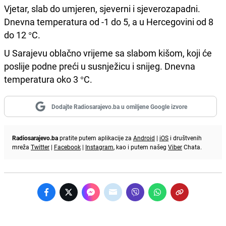
Vjetar, slab do umjeren, sjeverni i sjeverozapadni.
Dnevna temperatura od -1 do 5, a u Hercegovini od 8
do 12 °C.
U Sarajevu oblačno vrijeme sa slabom kišom, koji će
poslije podne preći u susnježicu i snijeg. Dnevna
temperatura oko 3 °C.
Dodajte Radiosarajevo.ba u omiljene Google izvore
Radiosarajevo.ba
pratite putem aplikacije za
Android
|
iOS
i društvenih
mreža
Twitter
|
Facebook
|
Instagram
, kao i putem našeg
Viber
Chata.