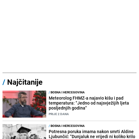
/
Najčitanije
/
BOSNA I HERCEGOVINA
Meteorolog FHMZ-a najavio kišu i pad
temperatura: "Jedno od najsvježijih ljeta
posljednjih godina"
PRIJE 2 DANA
/
BOSNA I HERCEGOVINA
Potresna poruka imama nakon smrti Aldine
Ljubunčić: "Dunjaluk ne vrijedi ni koliko krilo