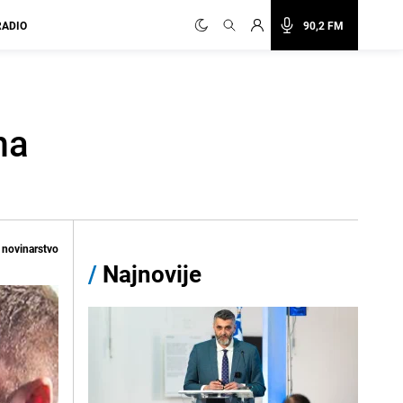
RADIO
90,2 FM
ma
o novinarstvo
/
Najnovije