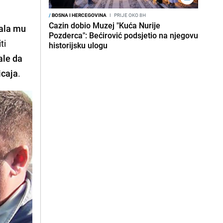
/
BOSNA I HERCEGOVINA
I
PRIJE OKO 8H
Cazin dobio Muzej "Kuća Nurije
vala mu
Pozderca": Bećirović podsjetio na njegovu
ti
historijsku ulogu
ale da
icaja
.