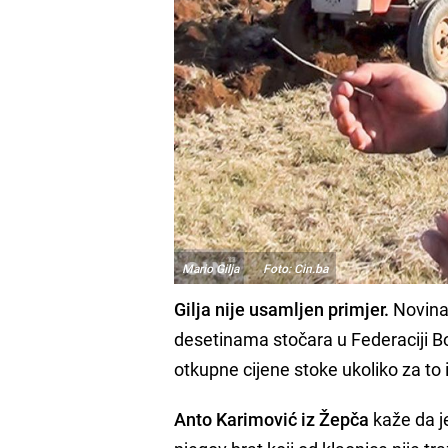
Mario Gilja Foto: Cin.ba
Gilja nije usamljen primjer.
Novinar
desetinama stočara u Federaciji Bo
otkupne cijene stoke ukoliko za to 
Anto Karimović iz Žepča
kaže da 