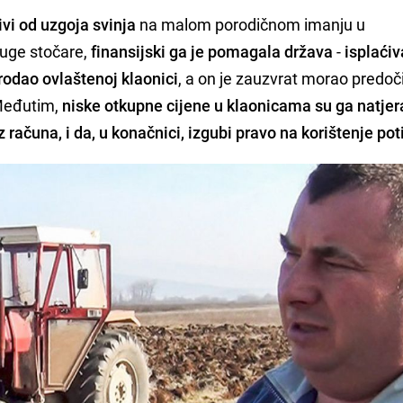
ivi od uzgoja svinja
na malom porodičnom imanju u
uge stočare,
finansijski ga je pomagala država
-
isplaći
prodao ovlaštenoj klaonici
, a on je zauzvrat morao predoči
 Međutim,
niske otkupne cijene u klaonicama su ga natjer
 računa, i da, u konačnici, izgubi pravo na korištenje pot