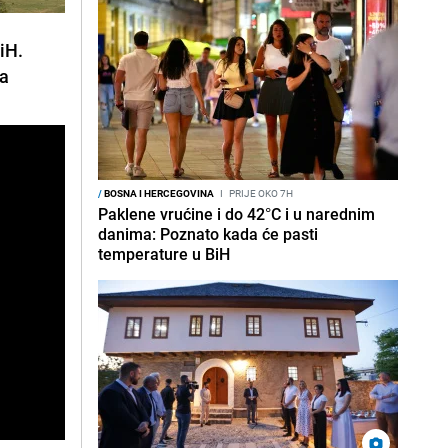
iH.
ja
/
BOSNA I HERCEGOVINA
I
PRIJE OKO 7H
Paklene vrućine i do 42°C i u narednim
danima: Poznato kada će pasti
temperature u BiH