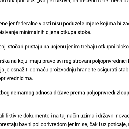
ažio otkupni blok: „Na pet bikova, na tri-četiri tone mesa u
jene
jer federalne vlasti
nisu poduzele mjere kojima bi zaš
pisivanje minimalnih cijena otkupa stoke.
caj,
stočari pristaju na ucjenu
jer im trebaju otkupni bloko
ka na koju imaju pravo svi registrovani poljoprivrednici 
aja je osnažiti domaću proizvodnju hrane te osigurati stab
joprivrednicima.
zbog nemarnog odnosa države prema poljoprivredi zlou
ali fiktivne dokumente i na taj način uzimali državni novac
restaju baviti poljoprivredom jer im se, čak i uz poticaje,