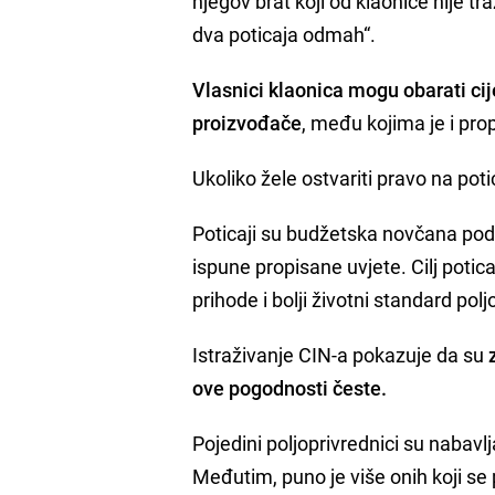
njegov brat koji od klaonice nije tr
dva poticaja odmah“.
Vlasnici klaonica mogu obarati ci
proizvođače
, među kojima je i pro
Ukoliko žele ostvariti pravo na poti
Poticaji su budžetska novčana podrš
ispune propisane uvjete. Cilj potic
prihode i bolji životni standard pol
Istraživanje CIN-a pokazuje da su
ove pogodnosti česte.
Pojedini poljoprivrednici su nabavlj
Međutim, puno je više onih koji se p