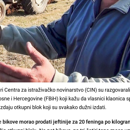
i Centra za istraživačko novinarstvo (CIN) su razgovaral
sne i Hercegovine (FBiH) koji kažu da vlasnici klaonica s
izdaju otkupni blok koji su svakako dužni izdati.
je
bikove morao prodati jeftinije za 20 feninga po kilogr