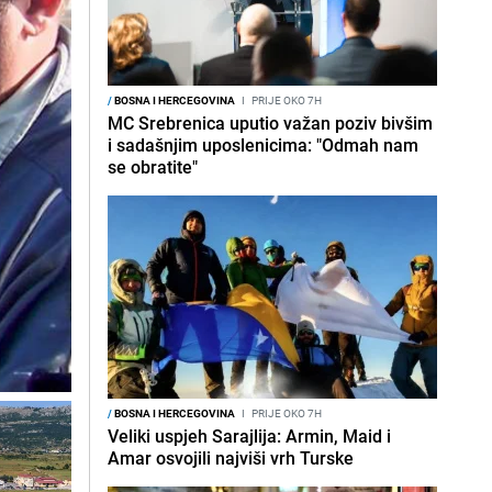
/
BOSNA I HERCEGOVINA
I
PRIJE OKO 7H
MC Srebrenica uputio važan poziv bivšim
i sadašnjim uposlenicima: "Odmah nam
se obratite"
/
BOSNA I HERCEGOVINA
I
PRIJE OKO 7H
Veliki uspjeh Sarajlija: Armin, Maid i
Amar osvojili najviši vrh Turske