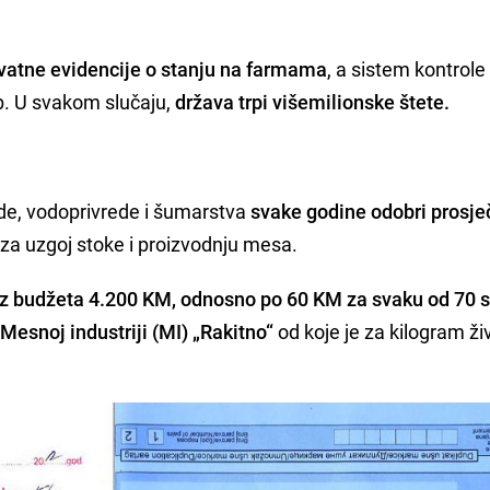
kvatne evidencije o stanju na farmama
, a sistem kontrole
ab. U svakom slučaju,
država trpi višemilionske štete.
ede, vodoprivrede i šumarstva
svake godine odobri prosj
za uzgoj stoke i proizvodnju mesa.
 iz budžeta 4.200 KM, odnosno po 60 KM za svaku od 70 s
Mesnoj industriji (MI) „Rakitno“
od koje je za kilogram ž