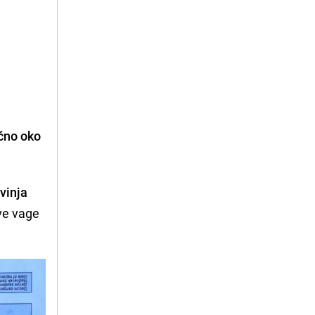
ečno
oko
vinja
ive vage