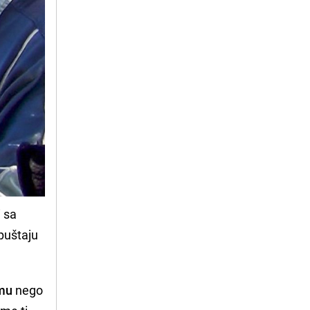
i sa
puštaju
amu
nego