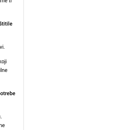
zme ti
titile
vi.
koji
ilne
potrebe
.
 ne