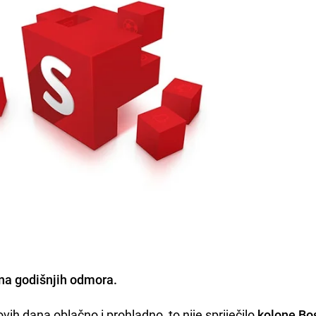
ona
godišnjih odmora
.
ovih dana oblačno i prohladno, to nije spriječilo
kolone Bo