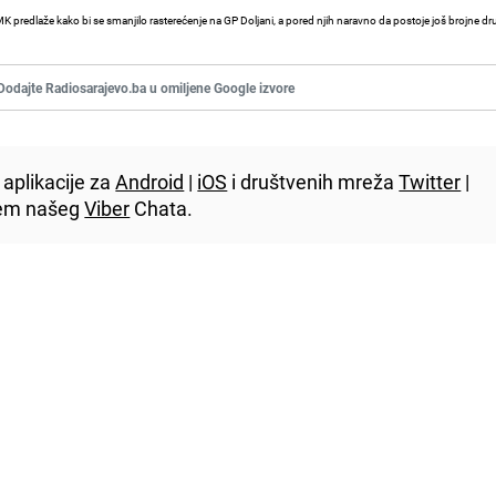
predlaže kako bi se smanjilo rasterećenje na GP Doljani, a pored njih naravno da postoje još brojne dru
Dodajte Radiosarajevo.ba u omiljene Google izvore
aplikacije za
Android
|
iOS
i društvenih mreža
Twitter
|
utem našeg
Viber
Chata.