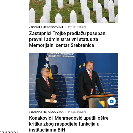
/
BOSNA I HERCEGOVINA
I
PRIJE 31MIN
Zastupnici Trojke predlažu poseban
pravni i administrativni status za
Memorijalni centar Srebrenica
/
BOSNA I HERCEGOVINA
I
PRIJE 40MIN
Konaković i Mehmedović uputili oštre
kritike zbog raspodjele funkcija u
institucijama BiH
sanaca i