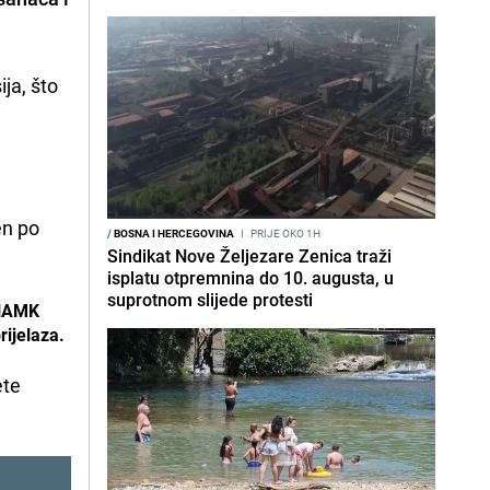
ja, što
en po
/
BOSNA I HERCEGOVINA
I
PRIJE OKO 1H
Sindikat Nove Željezare Zenica traži
isplatu otpremnina do 10. augusta, u
suprotnom slijede protesti
BIHAMK
rijelaza.
ete