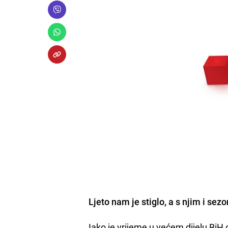
Ljeto nam je stiglo, a s njim i sez
Iako je vrijeme u većem dijelu BiH 