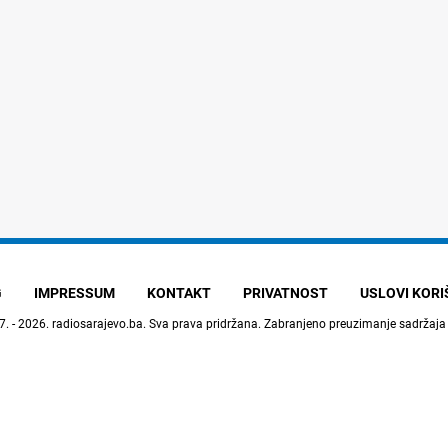
G
IMPRESSUM
KONTAKT
PRIVATNOST
USLOVI KOR
7. - 2026.
radiosarajevo.ba
. Sva prava pridržana. Zabranjeno preuzimanje sadržaja