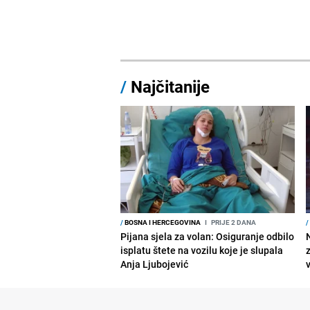
/
Najčitanije
/
BOSNA I HERCEGOVINA
I
PRIJE 2 DANA
/
Pijana sjela za volan: Osiguranje odbilo
isplatu štete na vozilu koje je slupala
Anja Ljubojević