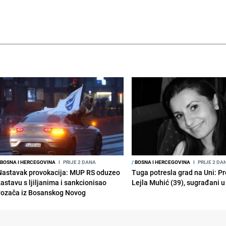
BOSNA I HERCEGOVINA
I
PRIJE 2 DANA
/
BOSNA I HERCEGOVINA
I
PRIJE 2 DA
Nastavak provokacija: MUP RS oduzeo
Tuga potresla grad na Uni: P
zastavu s ljiljanima i sankcionisao
Lejla Muhić (39), sugrađani u
vozača iz Bosanskog Novog