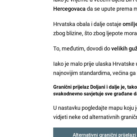
Hercegovaca
da se upute prema 
Hrvatska obala i dalje ostaje
omilj
zbog blizine, što zbog ljepote mora 
To, međutim, dovodi do
velikih gu
Iako je malo prije ulaska Hrvatske 
najnovijim standardima, većina ga
Granični prijelaz Doljani i dalje je, t
svakodnevno savjetuje sve građane da 
U nastavku pogledajte mapu koju je
vidjeti neke od alternativnih granič