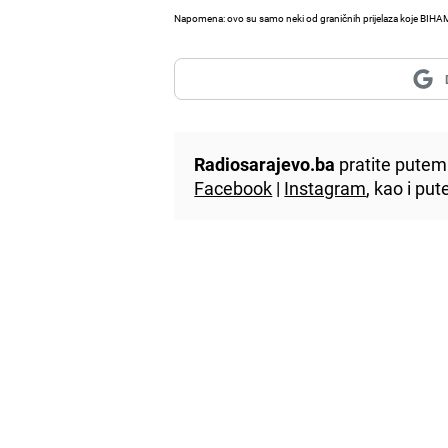
Napomena: ovo su samo neki od graničnih prijelaza koje BIHAMK 
Radiosarajevo.ba
pratite putem 
Facebook
|
Instagram
, kao i p