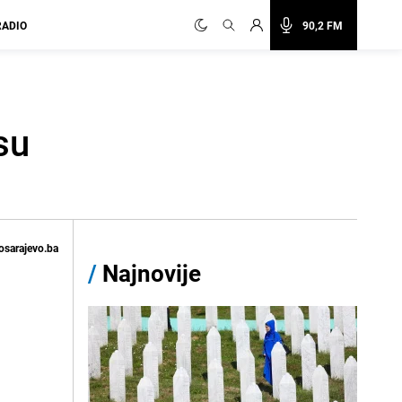
RADIO
90,2 FM
su
osarajevo.ba
/
Najnovije