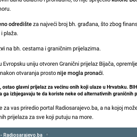
moru.
eno odredište
za najveći broj bh. građana, što zbog finansi
i plaža.
žvi
na bh. cestama i graničnim prijelazima.
u Evropsku uniju otvoren Granični prijelaz Bijača, opremlj
 nakon otvaranja prosto
nije mogla pronaći
.
ako, ostao glavni prijelaz za većinu onih koji ulaze u Hrvatsku. 
ga izbjegavaju te da koriste neke od alternativnih graničnih p
 za vas priredio portal Radiosarajevo.ba, a na kojoj mož
nih prijelaza za sve koji putuju na more.