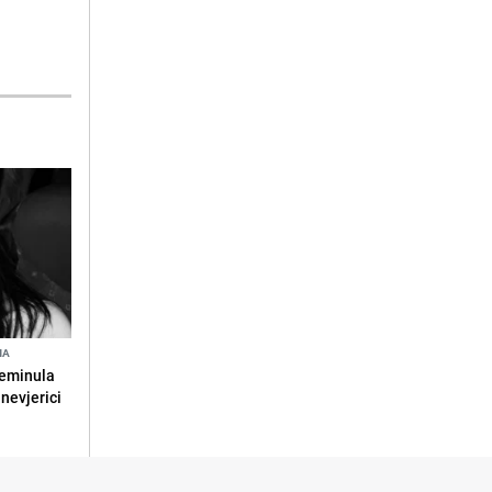
NA
reminula
 nevjerici