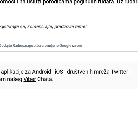
 pomoći i na usluzi porodicama poginulih rudara. Uz rudar
egistrirajte se, komentirajte, predlažite teme!
Dodajte Radiosarajevo.ba u omiljene Google izvore
aplikacije za
Android
|
iOS
i društvenih mreža
Twitter
|
utem našeg
Viber
Chata.