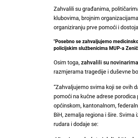
Zahvalili su građanima, političari
klubovima, brojnim organizacijama
organiziranju prve pomoći i dosto
"Posebno se zahvaljujemo medicinsko
policijskim službenicima MUP-a Zeničk
Osim toga,
zahvalili su novinarim
razmjerama tragedije i duševne bol
“Zahvaljujemo svima koji se ovih da
pomoći na kućne adrese porodica po
općinskom, kantonalnom, federalno
BiH, zemalja regiona i šire. Svima
rudara i dodaje se: