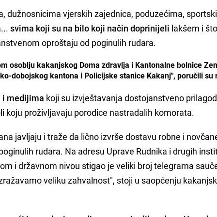
ma, dužnosnicima vjerskih zajednica, poduzećima, sports
...
svima koji su na bilo koji način doprinijeli
lakšem i št
janstvenom oproštaju od poginulih rudara.
m osoblju kakanjskog Doma zdravlja i Kantonalne bolnice Zen
o-dobojskog kantona i Policijske stanice Kakanj", poručili su 
a i medijima
koji su izvještavanja dostojanstveno prilagodi
i koju proživljavaju porodice nastradalih komorata.
na javljaju i traže da lično izvrše dostavu robne i novčan
ginulih rudara. Na adresu Uprave Rudnika i drugih instit
m i državnom nivou stigao je veliki broj telegrama sauč
 izražavamo veliku zahvalnost", stoji u saopćenju kakanjsk