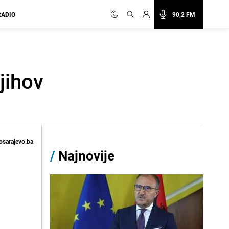
RADIO
90,2 FM
jihov
osarajevo.ba
/
Najnovije