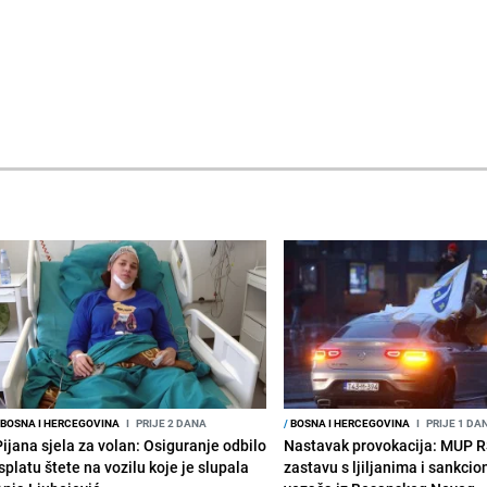
BOSNA I HERCEGOVINA
I
PRIJE 2 DANA
/
BOSNA I HERCEGOVINA
I
PRIJE 1 DA
Pijana sjela za volan: Osiguranje odbilo
Nastavak provokacija: MUP 
splatu štete na vozilu koje je slupala
zastavu s ljiljanima i sankcio