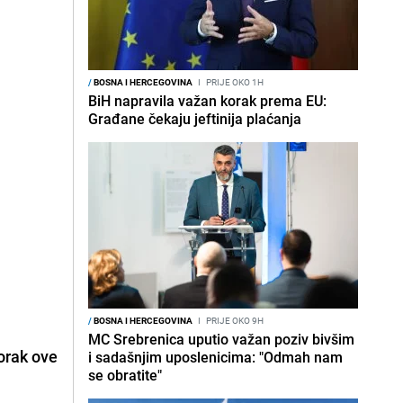
/
BOSNA I HERCEGOVINA
I
PRIJE OKO 1H
BiH napravila važan korak prema EU:
Građane čekaju jeftinija plaćanja
/
BOSNA I HERCEGOVINA
I
PRIJE OKO 9H
MC Srebrenica uputio važan poziv bivšim
torak ove
i sadašnjim uposlenicima: "Odmah nam
se obratite"