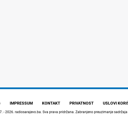
G
IMPRESSUM
KONTAKT
PRIVATNOST
USLOVI KOR
7. - 2026.
radiosarajevo.ba
. Sva prava pridržana. Zabranjeno preuzimanje sadržaja