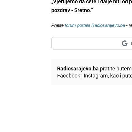
„
Vjerujemo da ćete i dalje biti od
pozdrav - Sretno
.“
Pratite
forum portala Radiosarajevo.ba
- r
Radiosarajevo.ba
pratite putem 
Facebook
|
Instagram
, kao i p