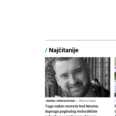
/
Najčitanije
/
BOSNA I HERCEGOVINA
I
PRIJE 2 DANA
/
Tuga nakon nesreće kod Neuma:
Supruga poginulog motocikliste
i