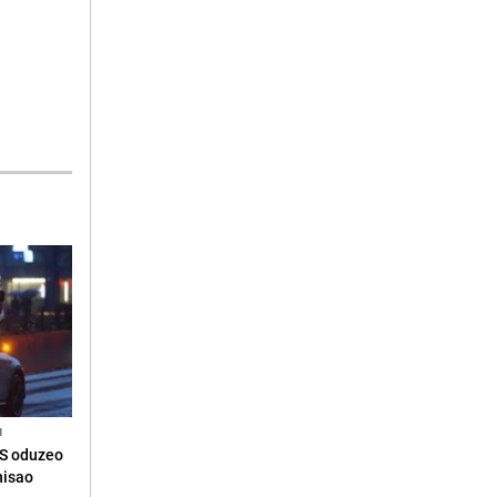
N
RS oduzeo
nisao