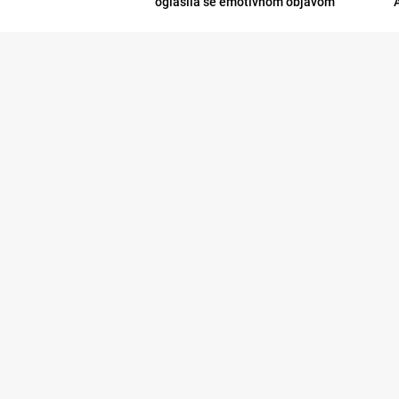
oglasila se emotivnom objavom