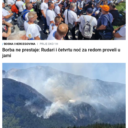
/
BOSNA I HERCEGOVINA
I
PRIJE OKO 1H
Borba ne prestaje: Rudari i četvrtu noć za redom proveli u
jami