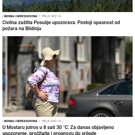
/
BOSNA I HERCEGOVINA
I
PRIJE OKO 1H
Civilna zaštita Posušje upozorava: Postoji opasnost od
požara na Blidinju
/
BOSNA I HERCEGOVINA
I
PRIJE OKO 1H
U Mostaru jutros u 8 sati 30 °C: Za danas objavljeno
upozorenje, pročitajte i prognozu do srijede