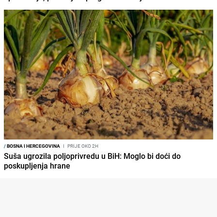
/
BOSNA I HERCEGOVINA
I
PRIJE OKO 2H
Suša ugrozila poljoprivredu u BiH: Moglo bi doći do
poskupljenja hrane