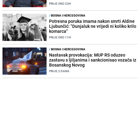
PRIJE OKO 23H
/
BOSNA I HERCEGOVINA
Potresna poruka imama nakon smrti Aldine
Ljubunčić: "Dunjaluk ne vrijedi ni koliko krilo
komarca"
PRIJE OKO 11H
/
BOSNA I HERCEGOVINA
Nastavak provokacija: MUP RS oduzeo
zastavu s ljiljanima i sankcionisao vozača iz
Bosanskog Novog
PRIJE 2 DANA