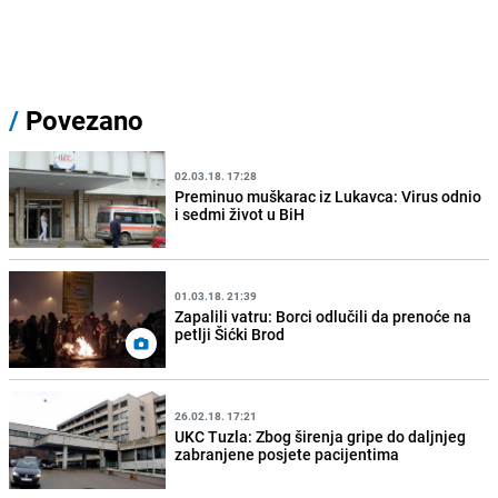
/
Povezano
02.03.18. 17:28
Preminuo muškarac iz Lukavca: Virus odnio
i sedmi život u BiH
01.03.18. 21:39
Zapalili vatru: Borci odlučili da prenoće na
petlji Šićki Brod
26.02.18. 17:21
UKC Tuzla: Zbog širenja gripe do daljnjeg
zabranjene posjete pacijentima