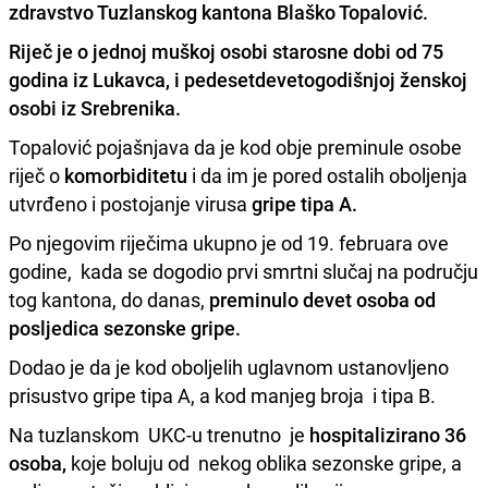
zdravstvo Tuzlanskog kantona Blaško Topalović.
Riječ je o jednoj
muškoj osobi starosne dobi od 75
godina iz Lukavca
,
i pedesetdevetogodišnjoj ženskoj
osobi iz Srebrenika.
Topalović pojašnjava da je kod obje preminule osobe
riječ o
komorbiditetu
i da im je pored ostalih oboljenja
utvrđeno i postojanje virusa
gripe tipa A.
Po njegovim riječima ukupno je od 19. februara ove
godine, kada se dogodio prvi smrtni slučaj na području
tog kantona, do danas,
preminulo devet osoba od
posljedica sezonske gripe.
Dodao je da je kod oboljelih uglavnom ustanovljeno
prisustvo gripe tipa A, a kod manjeg broja i tipa B.
Na tuzlanskom UKC-u trenutno je
hospitalizirano 36
osoba,
koje boluju od nekog oblika sezonske gripe, a