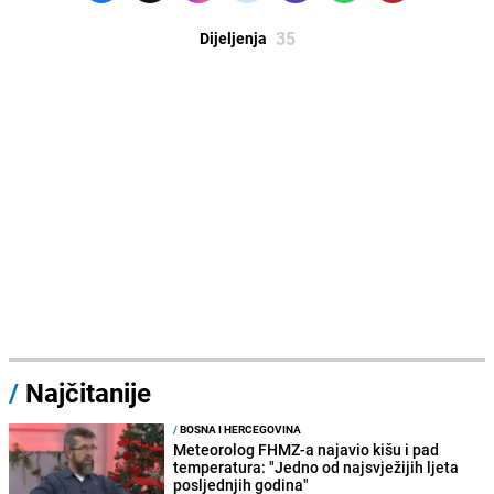
35
Dijeljenja
/
Najčitanije
/
BOSNA I HERCEGOVINA
Meteorolog FHMZ-a najavio kišu i pad
temperatura: "Jedno od najsvježijih ljeta
posljednjih godina"