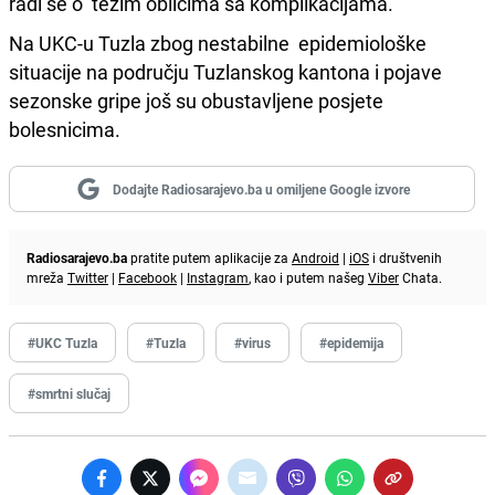
radi se o težim oblicima sa komplikacijama.
Na UKC-u Tuzla zbog nestabilne epidemiološke
situacije na području Tuzlanskog kantona i pojave
sezonske gripe još su obustavljene posjete
bolesnicima.
Dodajte Radiosarajevo.ba u omiljene Google izvore
Radiosarajevo.ba
pratite putem aplikacije za
Android
|
iOS
i društvenih
mreža
Twitter
|
Facebook
|
Instagram
, kao i putem našeg
Viber
Chata.
#UKC Tuzla
#Tuzla
#virus
#epidemija
#smrtni slučaj