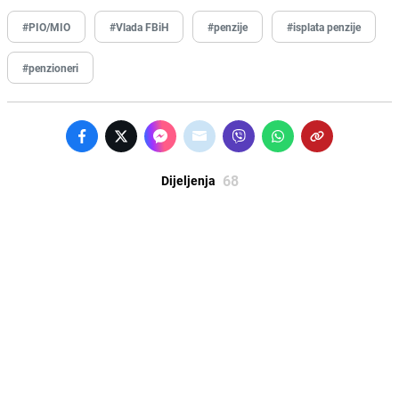
#PIO/MIO
#Vlada FBiH
#penzije
#isplata penzije
#penzioneri
68
Dijeljenja