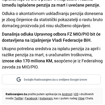
između isplaćene penzija za mart i uvećane penzije.
Odluka o akontativnom usklađivanju penzija donesena
je zbog činjenice da statistički pokazatelji o rastu bruto
domaćeg proizvoda još nisu službeno objavljeni.
Današnja odluka Upravnog odbora FZ MIO/PIO bit će
dostavljena na izjašnjenje Vladi Federacije BiH.
Ukupno potrebna sredstva za isplatu penzija za april i
razlike penzija za mart, s uračunatim troškovima,
i
znose oko 170 miliona KM, s
aopćeno je iz Federalnog
zavoda za MIO/PIO.
Dodajte Radiosarajevo.ba u omiljene Google izvore
Radiosarajevo.ba
pratite putem aplikacije za
Android
|
iOS
i društvenih
mreža
Twitter
|
Facebook
|
Instagram
, kao i putem našeg
Viber
Chata.