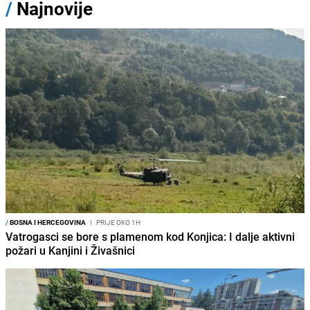
/
Najnovije
/
BOSNA I HERCEGOVINA
I
PRIJE OKO 1H
Vatrogasci se bore s plamenom kod Konjica: I dalje aktivni
požari u Kanjini i Živašnici