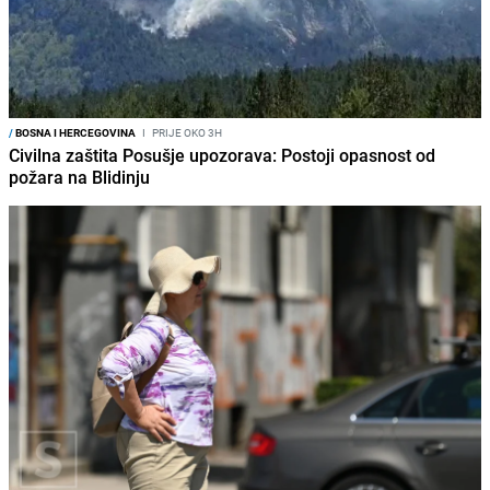
/
BOSNA I HERCEGOVINA
I
PRIJE OKO 3H
Civilna zaštita Posušje upozorava: Postoji opasnost od
požara na Blidinju