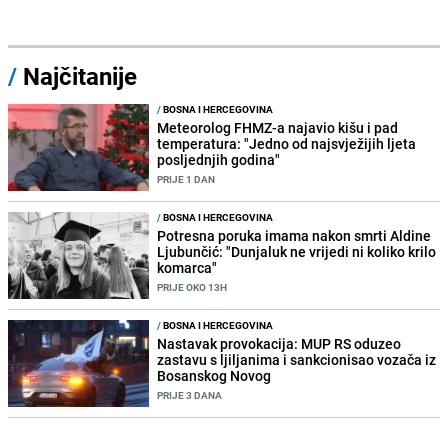
/
Najčitanije
/
BOSNA I HERCEGOVINA
Meteorolog FHMZ-a najavio kišu i pad
temperatura: "Jedno od najsvježijih ljeta
posljednjih godina"
PRIJE 1 DAN
/
BOSNA I HERCEGOVINA
Potresna poruka imama nakon smrti Aldine
Ljubunčić: "Dunjaluk ne vrijedi ni koliko krilo
komarca"
PRIJE OKO 13H
/
BOSNA I HERCEGOVINA
Nastavak provokacija: MUP RS oduzeo
zastavu s ljiljanima i sankcionisao vozača iz
Bosanskog Novog
PRIJE 3 DANA