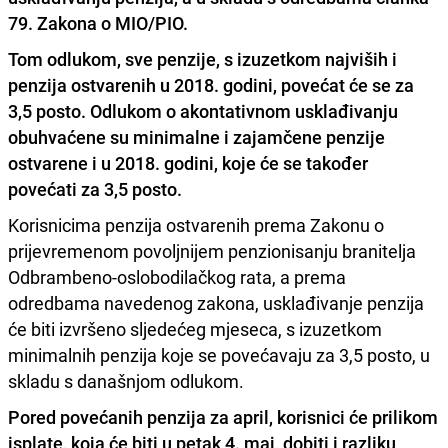
79. Zakona o MIO/PIO.
Tom odlukom, sve penzije, s izuzetkom najviših i
penzija ostvarenih u 2018. godini, povećat će se za
3,5 posto.
Odlukom o akontativnom usklađivanju
obuhvaćene su minimalne i zajamčene penzije
ostvarene i u 2018. godini, koje će se također
povećati za 3,5 posto.
Korisnicima penzija ostvarenih prema Zakonu o
prijevremenom povoljnijem penzionisanju branitelja
Odbrambeno-oslobodilačkog rata, a prema
odredbama navedenog zakona, usklađivanje penzija
će biti izvršeno sljedećeg mjeseca, s izuzetkom
minimalnih penzija koje se povećavaju za 3,5 posto, u
skladu s današnjom odlukom.
Pored povećanih penzija za april, korisnici će prilikom
isplate, koja će biti u petak 4. maj, dobiti i razliku