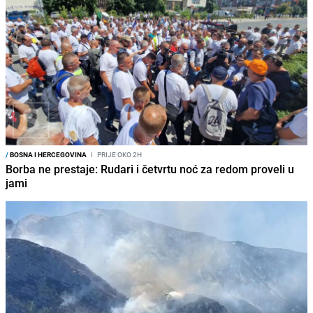
/
BOSNA I HERCEGOVINA
I
PRIJE OKO 2H
Borba ne prestaje: Rudari i četvrtu noć za redom proveli u
jami