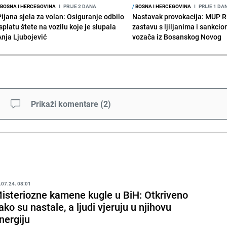
BOSNA I HERCEGOVINA
I
PRIJE 2 DANA
/
BOSNA I HERCEGOVINA
I
PRIJE 1 DA
Pijana sjela za volan: Osiguranje odbilo
Nastavak provokacija: MUP 
splatu štete na vozilu koje je slupala
zastavu s ljiljanima i sankcio
Anja Ljubojević
vozača iz Bosanskog Novog
Prikaži komentare
(
2
)
.07.24. 08:01
isteriozne kamene kugle u BiH: Otkriveno
ako su nastale, a ljudi vjeruju u njihovu
nergiju