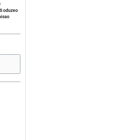
N
RS oduzeo
nisao