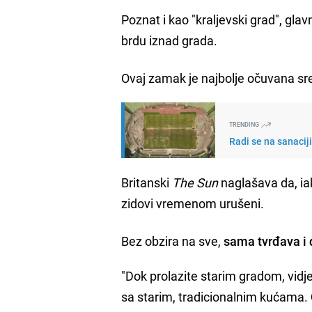
Poznat i kao "kraljevski grad", gla
brdu iznad grada.
Ovaj zamak je najbolje očuvana sre
TRENDING
Radi se na sanacij
Britanski
The Sun
naglašava da, iak
zidovi vremenom urušeni.
Bez obzira na sve,
sama tvrđava i 
"Dok prolazite starim gradom, vidj
sa starim, tradicionalnim kućama.