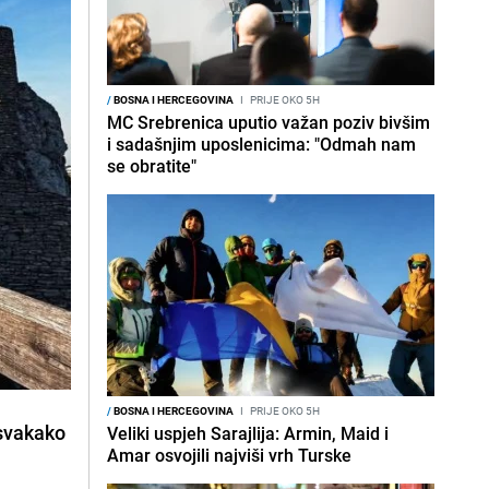
/
BOSNA I HERCEGOVINA
I
PRIJE OKO 5H
MC Srebrenica uputio važan poziv bivšim
i sadašnjim uposlenicima: "Odmah nam
se obratite"
/
BOSNA I HERCEGOVINA
I
PRIJE OKO 5H
 svakako
Veliki uspjeh Sarajlija: Armin, Maid i
Amar osvojili najviši vrh Turske