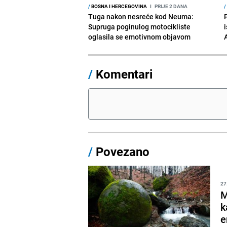
/
BOSNA I HERCEGOVINA
I
PRIJE 2 DANA
/
Tuga nakon nesreće kod Neuma:
Supruga poginulog motocikliste
i
oglasila se emotivnom objavom
/
Komentari
/
Povezano
27
M
k
e