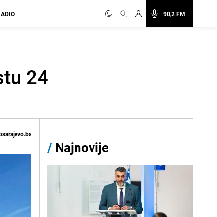
RADIO
90,2 FM
istu 24
osarajevo.ba
/
Najnovije