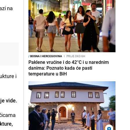
azi na
/
BOSNA I HERCEGOVINA
I
PRIJE OKO 6H
Paklene vrućine i do 42°C i u narednim
danima: Poznato kada će pasti
temperature u BiH
ukture i
je vide.
ičicama
kture,