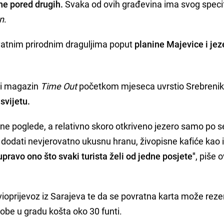
ne pored drugih.
Svaka od ovih građevina ima svog specif
n
.
vatnim prirodnim draguljima poput
planine Majevice i jez
e i magazin
Time Out
početkom mjeseca uvrstio Srebreni
svijetu.
ne poglede, a relativno skoro otkriveno jezero samo po s
dodati nevjerovatno ukusnu hranu, živopisne kafiće kao 
upravo ono što svaki turista želi od jedne posjete"
, piše 
vioprijevoz iz Sarajeva te da se povratna karta može rezer
sobe u gradu košta oko 30 funti.