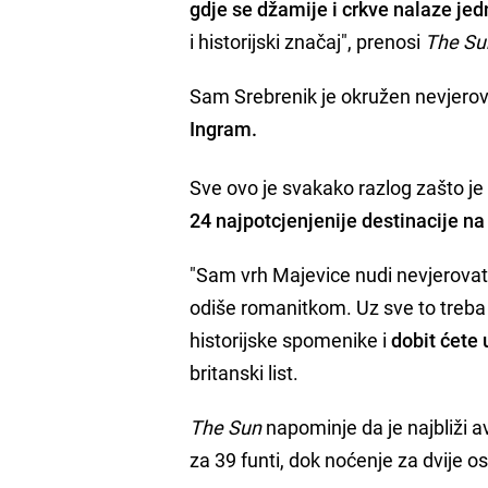
gdje se džamije i crkve nalaze jed
i historijski značaj", prenosi
The Su
Sam Srebrenik je okružen nevjero
Ingram.
Sve ovo je svakako razlog zašto j
24 najpotcjenjenije destinacije na 
"Sam vrh Majevice nudi nevjerovat
odiše romanitkom. Uz sve to treba 
historijske spomenike i
dobit ćete 
britanski list.
The Sun
napominje da je najbliži a
za 39 funti, dok noćenje za dvije o