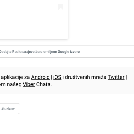
Dodajte Radiosarajevo.ba u omiljene Google izvore
aplikacije za
Android
|
iOS
i društvenih mreža
Twitter
|
utem našeg
Viber
Chata.
#turizam