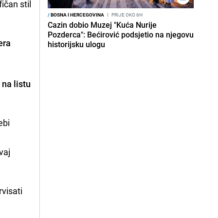
ičan stil
/
BOSNA I HERCEGOVINA
I
PRIJE OKO 6H
Cazin dobio Muzej "Kuća Nurije
Pozderca": Bećirović podsjetio na njegovu
era
historijsku ulogu
k
na listu
ebi
i
ovaj
visati