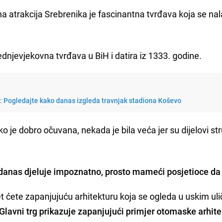
vna atrakcija Srebrenika je fascinantna tvrđava koja se nal
dnjevjekovna tvrđava u BiH i datira iz 1333. godine.
i: Pogledajte kako danas izgleda travnjak stadiona Koševo
o je dobro očuvana, nekada je bila veća jer su dijelovi str
danas djeluje impoznatno, prosto mameći posjetioce da 
et ćete zapanjujuću arhitekturu koja se ogleda u uskim ul
Glavni trg prikazuje zapanjujući primjer otomaske arhite