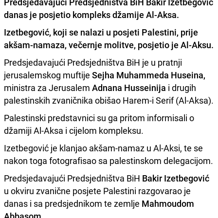
Predsjedavajući Predsjedništva BiH Bakir Izetbegović
danas je posjetio kompleks džamije Al-Aksa.
Izetbegović, koji se nalazi u posjeti Palestini, prije
akšam-namaza, večernje molitve, posjetio je
Al-Aksu.
Predsjedavajući Predsjedništva BiH je u pratnji
jerusalemskog muftije
Sejha Muhammeda Huseina,
ministra za Jerusalem
Adnana Husseinija
i drugih
palestinskih zvaničnika obišao Harem-i Serif (Al-Aksa).
Palestinski predstavnici su ga pritom informisali o
džamiji Al-Aksa i cijelom kompleksu.
Izetbegović je klanjao akšam-namaz u Al-Aksi, te se
nakon toga fotografisao sa palestinskom delegacijom.
Predsjedavajući Predsjedništva BiH
Bakir Izetbegović
u okviru zvanične posjete Palestini razgovarao je
danas i sa predsjednikom te zemlje
Mahmoudom
Abbasom.