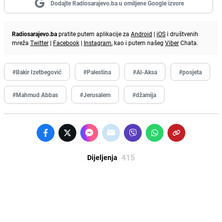
Dodajte Radiosarajevo.ba u omiljene Google izvore
Radiosarajevo.ba
pratite putem aplikacije za
Android
|
iOS
i društvenih
mreža
Twitter
|
Facebook
|
Instagram
, kao i putem našeg
Viber
Chata.
#Bakir Izetbegović
#Palestina
#Al-Aksa
#posjeta
#Mahmud Abbas
#Jerusalem
#džamija
415
Dijeljenja