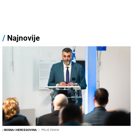
/
Najnovije
/
BOSNA I HERCEGOVINA
I
PRIJE 59MIN