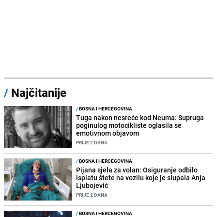
/
Najčitanije
/
BOSNA I HERCEGOVINA
Tuga nakon nesreće kod Neuma: Supruga
poginulog motocikliste oglasila se
emotivnom objavom
PRIJE 2 DANA
/
BOSNA I HERCEGOVINA
Pijana sjela za volan: Osiguranje odbilo
isplatu štete na vozilu koje je slupala Anja
Ljubojević
PRIJE 2 DANA
/
BOSNA I HERCEGOVINA