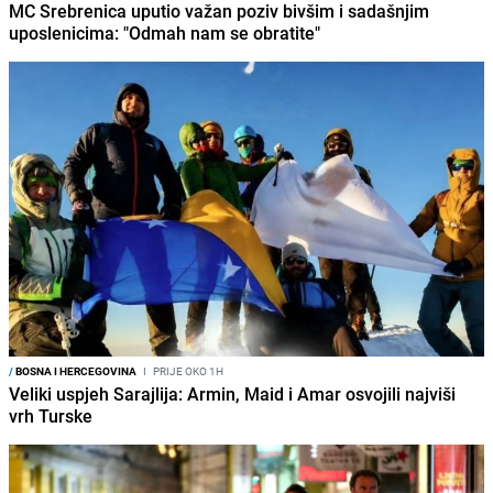
MC Srebrenica uputio važan poziv bivšim i sadašnjim
uposlenicima: "Odmah nam se obratite"
/
BOSNA I HERCEGOVINA
I
PRIJE OKO 1H
Veliki uspjeh Sarajlija: Armin, Maid i Amar osvojili najviši
vrh Turske