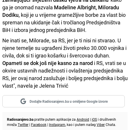
ga je onomad nazvala
Madeline Albright, Miloradu
Dodiku,
koji je u vrijeme gramežljive borbe za vlast bio
spreman na ukidanje čak i tročlanog Predsjedništva
BiH i izbora jednog predsjednika BiH.
Ne inati se, Milorade, sa RS, jer je ti nisi ni stvarao. U
njene temelje su ugrađeni životi preko 30.000 vojnika i
civila, dok si ti igrao košarku i švercovao duhan.
Opameti se dok još nije kasno za narod
i RS, vrati se u
okvire ustavnih nadležnosti i ovlaštenja predsjednika
RS, jer ovaj narod zaslužuje i boljeg predsjednika i bolju
vlast", navela je Jelena Trivić
Dodajte Radiosarajevo.ba u omiljene Google izvore
Radiosarajevo.ba
pratite putem aplikacije za
Android
|
iOS
i društvenih
mreža
Twitter
|
Facebook
|
Instagram
, kao i putem našeg
Viber
Chata.