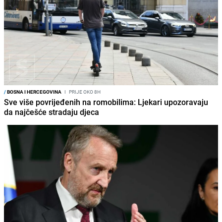
/
BOSNA I HERCEGOVINA
I
PRIJE OKO 8H
Sve više povrijeđenih na romobilima: Ljekari upozoravaju
da najčešće stradaju djeca