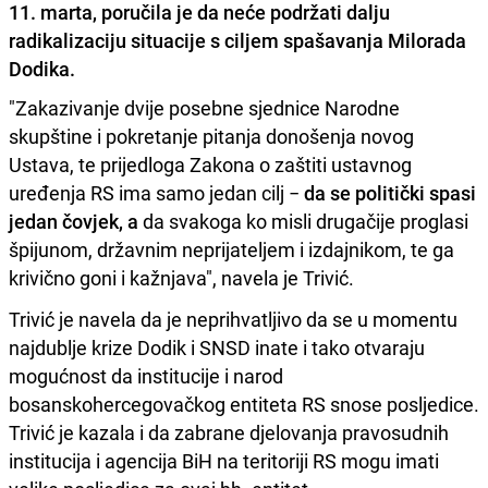
11. marta, poručila je da neće podržati dalju
radikalizaciju situacije s ciljem spašavanja Milorada
Dodika.
"Zakazivanje dvije posebne sjednice Narodne
skupštine i pokretanje pitanja donošenja novog
Ustava, te prijedloga Zakona o zaštiti ustavnog
uređenja RS ima samo jedan cilj −
da se politički spasi
jedan čovjek, a
da svakoga ko misli drugačije proglasi
špijunom, državnim neprijateljem i izdajnikom, te ga
krivično goni i kažnjava", navela je Trivić.
Trivić je navela da je neprihvatljivo da se u momentu
najdublje krize Dodik i SNSD inate i tako otvaraju
mogućnost da institucije i narod
bosanskohercegovačkog entiteta RS snose posljedice.
Trivić je kazala i da zabrane djelovanja pravosudnih
institucija i agencija BiH na teritoriji RS mogu imati