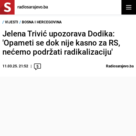
Otvor
/
VIJESTI
/
BOSNA I HERCEGOVINA
Jelena Trivić upozorava Dodika:
'Opameti se dok nije kasno za RS,
nećemo podržati radikalizaciju'
11.03.25. 21:52
Radiosarajevo.ba
5