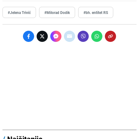
#Jelena Trivić
#Milorad Dodik
#bh. entitet RS
/
Najčitanije