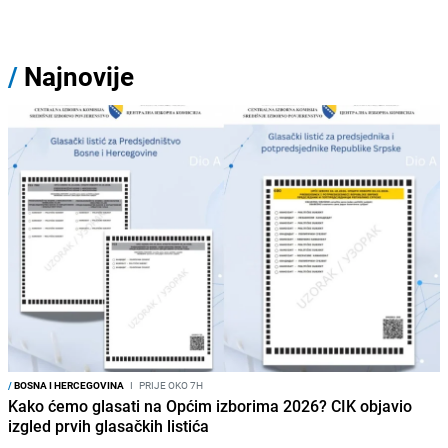
/
Najnovije
/
BOSNA I HERCEGOVINA
I
PRIJE OKO 7H
Kako ćemo glasati na Općim izborima 2026? CIK objavio
izgled prvih glasačkih listića