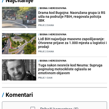
/
BOSNA I HERCEGOVINA
Drama kod Bugojna: Naoružana grupa iz RS
ušla na područje FBiH, reagovala policija
SBK
PRIJE 2 DANA
/
BOSNA I HERCEGOVINA
Lidl BiH najavljuje masovno zapošljavanje:
Otvorene prijave za 1.000 mjesta u logistici i
prodaji
PRIJE 2 DANA
/
BOSNA I HERCEGOVINA
Tuga nakon nesreće kod Neuma: Supruga
poginulog motocikliste oglasila se
emotivnom objavom
PRIJE 1 DAN
/
Komentari