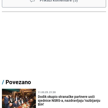
Prikaži komentare
(
5
)
/
Povezano
11.03.25. 21:20
Dodik okupio stranačke partnere uoči
sjednice NSRS-a, nazdravljaju 'razbijanju
BiH'