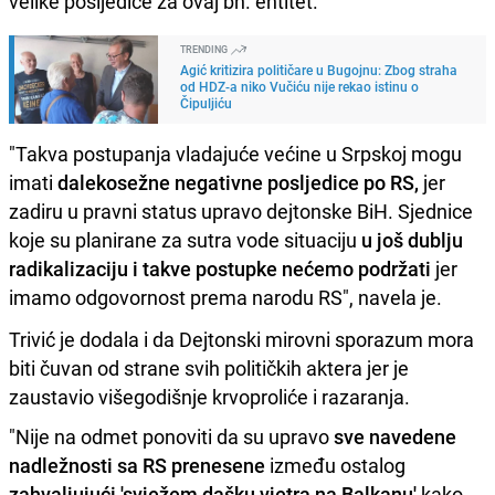
velike posljedice za ovaj bh. entitet.
TRENDING
Agić kritizira političare u Bugojnu: Zbog straha
od HDZ-a niko Vučiću nije rekao istinu o
Čipuljiću
"Takva postupanja vladajuće većine u Srpskoj mogu
imati
dalekosežne negativne posljedice po RS,
jer
zadiru u pravni status upravo dejtonske BiH. Sjednice
koje su planirane za sutra vode situaciju
u još dublju
radikalizaciju i takve postupke nećemo podržati
jer
imamo odgovornost prema narodu RS", navela je.
Trivić je dodala i da Dejtonski mirovni sporazum mora
biti čuvan od strane svih političkih aktera jer je
zaustavio višegodišnje krvoproliće i razaranja.
"Nije na odmet ponoviti da su upravo
sve navedene
nadležnosti sa RS
prenesene
između ostalog
zahvaljujući 'svježem dašku vjetra na Balkanu'
kako