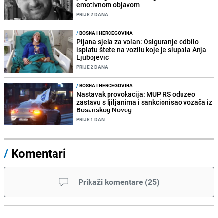
emotivnom objavom
PRIJE 2 DANA
/
BOSNA I HERCEGOVINA
Pijana sjela za volan: Osiguranje odbilo
isplatu štete na vozilu koje je slupala Anja
Ljubojević
PRIJE 2 DANA
/
BOSNA I HERCEGOVINA
Nastavak provokacija: MUP RS oduzeo
zastavu s ljiljanima i sankcionisao vozača iz
Bosanskog Novog
PRIJE 1 DAN
/
Komentari
Prikaži komentare
(
25
)