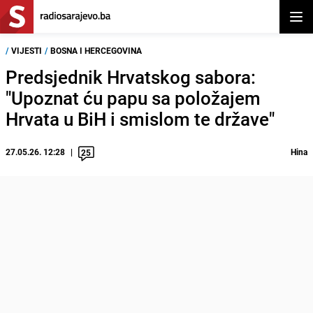
Otvor
/
VIJESTI
/
BOSNA I HERCEGOVINA
Predsjednik Hrvatskog sabora:
"Upoznat ću papu sa položajem
Hrvata u BiH i smislom te države"
27.05.26. 12:28
Hina
25