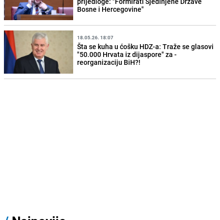
prijedloge: "Formirati Sjedinjene Države
Bosne i Hercegovine"
18.05.26. 18:07
Šta se kuha u ćošku HDZ-a: Traže se glasovi
"50.000 Hrvata iz dijaspore" za -
reorganizaciju BiH?!