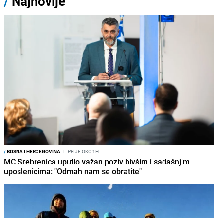
/
Najnovije
/
BOSNA I HERCEGOVINA
I
PRIJE OKO 1H
MC Srebrenica uputio važan poziv bivšim i sadašnjim
uposlenicima: "Odmah nam se obratite"