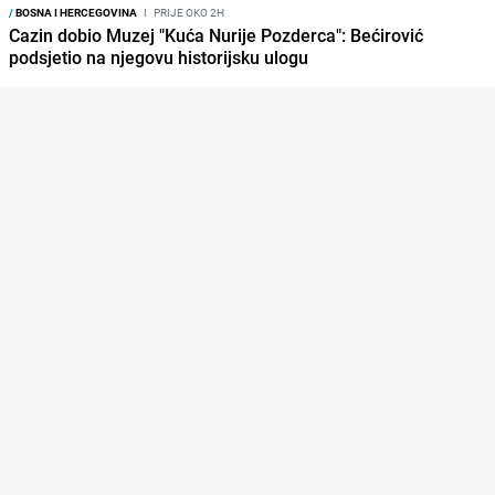
/
BOSNA I HERCEGOVINA
I
PRIJE OKO 2H
Cazin dobio Muzej "Kuća Nurije Pozderca": Bećirović
podsjetio na njegovu historijsku ulogu