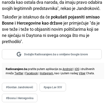
naroda kao ostala dva naroda, da imaju pravo odabira
svojih legitimnih predstavnika", rekao je Jandroković.
Također je istaknuo da će
pokušati pojasniti smisao
Bosne i Hercegovine kao države
jer primjećuje "da je
sve teže i teže to objasniti novim političarima koji se
ne sjećaju ni Daytona ni svega onoga što mu je
prethodilo".
Dodajte Radiosarajevo.ba u omiljene Google izvore
Radiosarajevo.ba
pratite putem aplikacije za
Android
|
iOS
i društvenih
mreža
Twitter
|
Facebook
|
Instagram
, kao i putem našeg
Viber
Chata.
#Gordan Jandroković
#papa Lav XIV
#Bosna i Hercegovina