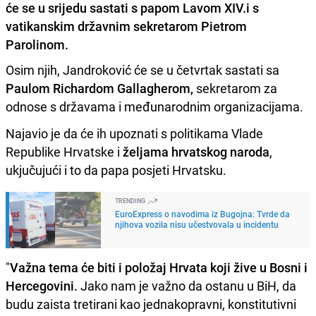
će se u srijedu sastati s papom Lavom XIV.i s
vatikanskim državnim sekretarom Pietrom
Parolinom.
Osim njih, Jandroković će se u četvrtak sastati sa
Paulom Richardom Gallagherom,
sekretarom za
odnose s državama i međunarodnim organizacijama.
Najavio je da će ih upoznati s politikama Vlade
Republike Hrvatske i
željama hrvatskog naroda
,
ukjučujući i to da papa posjeti Hrvatsku.
TRENDING
EuroExpress o navodima iz Bugojna: Tvrde da
njihova vozila nisu učestvovala u incidentu
"
Važna tema će biti i položaj Hrvata koji žive u Bosni i
Hercegovini.
Jako nam je važno da ostanu u BiH, da
budu zaista tretirani kao jednakopravni, konstitutivni