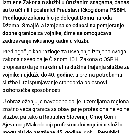
izmjene Zakona o službi u Oružanim snagama, danas
su to učinili i poslanici Predstavničkog doma PSBiH.
Predlagač zakona bio je delegat Doma naroda
Džemal Smajić, a izmjena se odnosi na pomjeranje
dobne granice za vojnike, čime se omogućava
zadržavanje iskusnog kadra u službi.
Predlagač je kao razloge za usvajanje izmjena ovoga
zakona naveo da je Članom 101. Zakona o OSBiH
propisano da je
maksimalna dužina trajanja službe za
vojnike najduže do 40. godine
, a prema potrebama
službe i uz ispunjavanje standarda po osnovi
psihofizičke sposobnosti.
U obrazloženju je navedeno da je u zemljama regiona
znatno veća granica za obavljanje profesionalne vojne
službe, pa tako
u Republici Sloveniji, Crnoj Gori i
Sjevernoj Makedoniji profesionalni vojnici u službi
mogu biti do navršene 45. godine
, dok u Republici