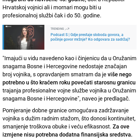
Hrvatskoj vojnici ali i mornari mogu biti u
profesionalnoj službi čak i do 50. godine.
TRENDING
Podcast S | Gdje prestaje sloboda govora, a
počinje govor mržnje? Ko odgovara za sadržaj?
"Imajući u vidu navedeno kao i činjenicu da u Oružanim
snagama Bosne i Hercegovine nedostaje značajan
broj vojnika, s opravdanjem smatram da je
više nego
potrebno u što kraćem roku povećati starosnu granicu
trajanja profesionalne vojne službe vojnika u Oružanim
snagama Bosne i Hercegovine", naveo je predlagač.
Pomjeranje dobne granice omogućava zadržavanje
vojnika s dužim radnim stažom, što donosi kontinuitet,
smanjenje troškova obuke i veću efikasnost.
Za ove
izmjene nisu potrebna dodatna finansijska sredstva.