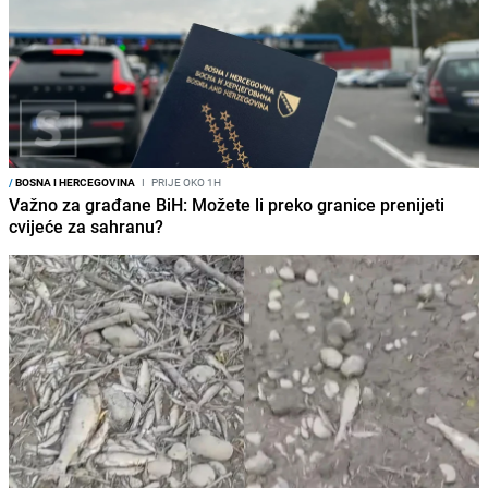
/
BOSNA I HERCEGOVINA
I
PRIJE OKO 1H
Važno za građane BiH: Možete li preko granice prenijeti
cvijeće za sahranu?