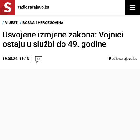
Otvor
/
VIJESTI
/
BOSNA I HERCEGOVINA
Usvojene izmjene zakona: Vojnici
ostaju u službi do 49. godine
19.05.26. 19:13
Radiosarajevo.ba
0