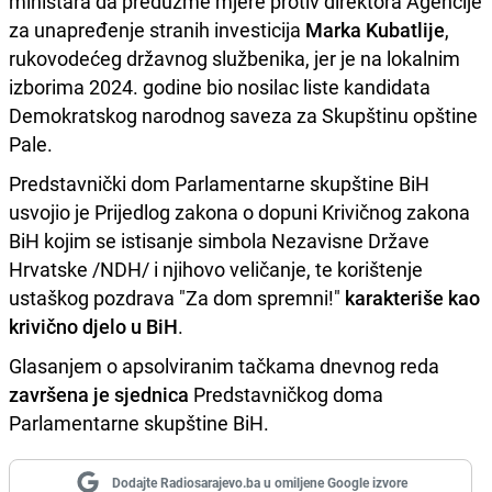
ministara da preduzme mjere protiv direktora Agencije
za unapređenje stranih investicija
Marka Kubatlije
,
rukovodećeg državnog službenika, jer je na lokalnim
izborima 2024. godine bio nosilac liste kandidata
Demokratskog narodnog saveza za Skupštinu opštine
Pale.
Predstavnički dom Parlamentarne skupštine BiH
usvojio je Prijedlog zakona o dopuni Krivičnog zakona
BiH kojim se istisanje simbola Nezavisne Države
Hrvatske /NDH/ i njihovo veličanje, te korištenje
ustaškog pozdrava "Za dom spremni!"
karakteriše kao
krivično djelo u BiH
.
Glasanjem o apsolviranim tačkama dnevnog reda
završena je sjednica
Predstavničkog doma
Parlamentarne skupštine BiH.
Dodajte Radiosarajevo.ba u omiljene Google izvore