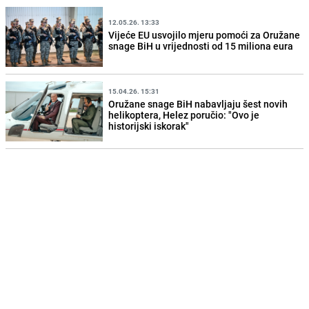
12.05.26. 13:33
Vijeće EU usvojilo mjeru pomoći za Oružane
snage BiH u vrijednosti od 15 miliona eura
15.04.26. 15:31
Oružane snage BiH nabavljaju šest novih
helikoptera, Helez poručio: "Ovo je
historijski iskorak"