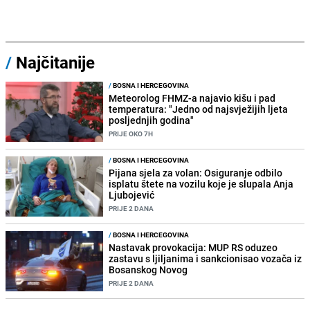
/
Najčitanije
/
BOSNA I HERCEGOVINA
Meteorolog FHMZ-a najavio kišu i pad
temperatura: "Jedno od najsvježijih ljeta
posljednjih godina"
PRIJE OKO 7H
/
BOSNA I HERCEGOVINA
Pijana sjela za volan: Osiguranje odbilo
isplatu štete na vozilu koje je slupala Anja
Ljubojević
PRIJE 2 DANA
/
BOSNA I HERCEGOVINA
Nastavak provokacija: MUP RS oduzeo
zastavu s ljiljanima i sankcionisao vozača iz
Bosanskog Novog
PRIJE 2 DANA