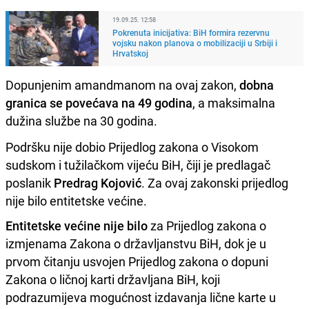
19.09.25. 12:58
Pokrenuta inicijativa: BiH formira rezervnu
vojsku nakon planova o mobilizaciji u Srbiji i
Hrvatskoj
Dopunjenim amandmanom na ovaj zakon,
dobna
granica se povećava na 49 godina
, a maksimalna
dužina službe na 30 godina.
Podršku nije dobio Prijedlog zakona o Visokom
sudskom i tužilačkom vijeću BiH, čiji je predlagač
poslanik
Predrag Kojović
. Za ovaj zakonski prijedlog
nije bilo entitetske većine.
Entitetske većine nije bilo
za Prijedlog zakona o
izmjenama Zakona o državljanstvu BiH, dok je u
prvom čitanju usvojen Prijedlog zakona o dopuni
Zakona o ličnoj karti državljana BiH, koji
podrazumijeva mogućnost izdavanja lične karte u