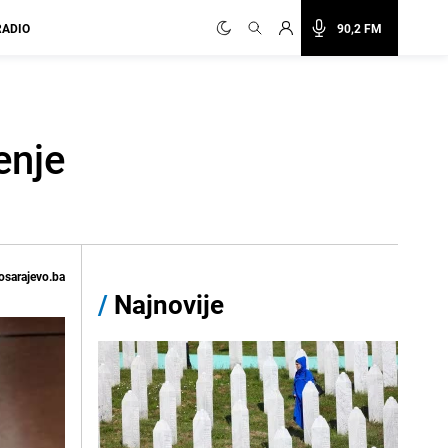
RADIO
90,2 FM
enje
osarajevo.ba
/
Najnovije