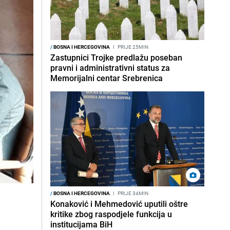
/
BOSNA I HERCEGOVINA
I
PRIJE 25MIN
Zastupnici Trojke predlažu poseban
pravni i administrativni status za
Memorijalni centar Srebrenica
/
BOSNA I HERCEGOVINA
I
PRIJE 34MIN
u
Konaković i Mehmedović uputili oštre
kritike zbog raspodjele funkcija u
institucijama BiH