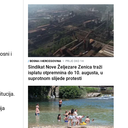
osni i
/
BOSNA I HERCEGOVINA
I
PRIJE OKO 1H
Sindikat Nove Željezare Zenica traži
isplatu otpremnina do 10. augusta, u
suprotnom slijede protesti
tucija.
ija