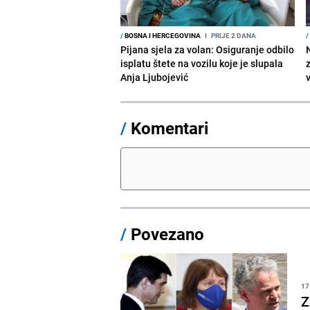
/
BOSNA I HERCEGOVINA
I
PRIJE 2 DANA
/
Pijana sjela za volan: Osiguranje odbilo
isplatu štete na vozilu koje je slupala
Anja Ljubojević
/
Komentari
/
Povezano
17
Z