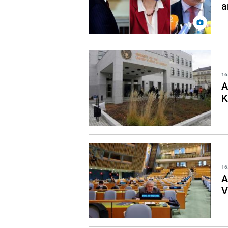
a
16
A
K
16
A
V