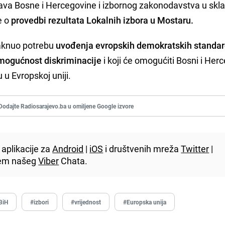
ava Bosne i Hercegovine i izbornog zakonodavstva u skl
e o
provedbi rezultata Lokalnih izbora u Mostaru.
taknuo potrebu
uvođenja evropskih demokratskih standar
i mogućnost diskriminacije
i koji će omogućiti Bosni i Her
 u Evropskoj uniji.
Dodajte Radiosarajevo.ba u omiljene Google izvore
aplikacije za
Android
|
iOS
i društvenih mreža
Twitter
|
utem našeg
Viber
Chata.
BiH
#izbori
#vrijednost
#Europska unija