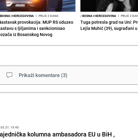
BOSNA I HERCEGOVINA
I
PRIJE 2 DANA
/
BOSNA I HERCEGOVINA
I
PRIJE 2 DA
Nastavak provokacija: MUP RS oduzeo
Tuga potresla grad na Uni: P
zastavu s ljiljanima i sankcionisao
Lejla Muhić (39), sugrađani u
vozača iz Bosanskog Novog
Prikaži komentare
(
3
)
.02.21. 15:45
ajednička kolumna ambasadora EU u BiH ,