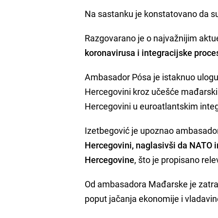
Na sastanku je konstatovano da su 
Razgovarano je o najvažnijim akt
koronavirusa i integracijske proce
Ambasador Pósa je istaknuo ulogu M
Hercegovini kroz učešće mađarskih 
Hercegovini u euroatlantskim inte
Izetbegović je upoznao ambasado
Hercegovini, naglasivši da NATO int
Hercegovine
, što je propisano re
Od ambasadora Mađarske je zatraži
poput jačanja ekonomije i vladavin