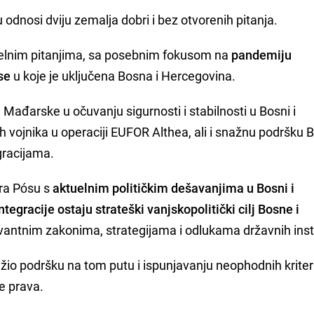
odnosi dviju zemalja dobri i bez otvorenih pitanja.
uelnim pitanjima, sa posebnim fokusom na
pandemiju
se
u koje je uključena Bosna i Hercegovina.
ađarske u očuvanju sigurnosti i stabilnosti u Bosni i
vojnika u operaciji EUFOR Althea, ali i snažnu podršku B
gracijama.
ra Pósu s
aktuelnim političkim dešavanjima u Bosni i
egracije ostaju strateški vanjskopolitički cilj Bosne i
levantnim zakonima, strategijama i odlukama državnih insti
o podršku na tom putu i ispunjavanju neophodnih kriter
e prava.