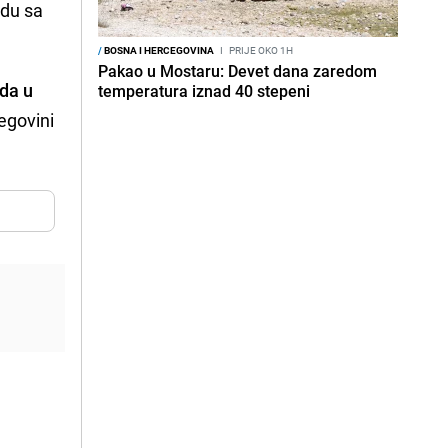
adu sa
/
BOSNA I HERCEGOVINA
I
PRIJE OKO 1H
Pakao u Mostaru: Devet dana zaredom
da u
temperatura iznad 40 stepeni
cegovini