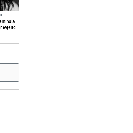
NA
reminula
 nevjerici