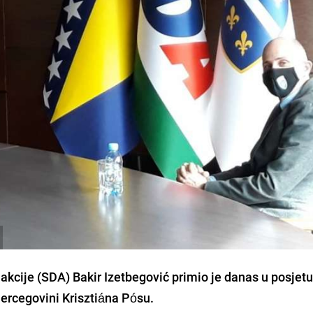
 akcije (SDA)
Bakir Izetbegović
primio je danas u posjet
Hercegovini
Krisztiána Pósu
.