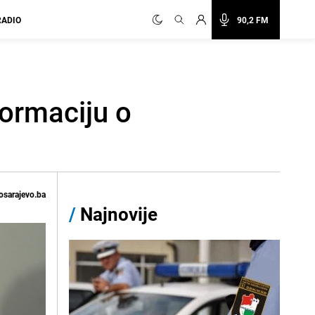
RADIO
90,2 FM
formaciju o
osarajevo.ba
/
Najnovije