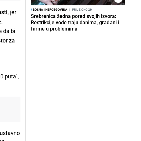
/
BOSNA I HERCEGOVINA
I
PRIJE OKO 2H
sti
, jer
Srebrenica žedna pored svojih izvora:
e.
Restrikcije vode traju danima, građani i
farme u problemima
e da bi
tor za
0 puta",
ivustavno