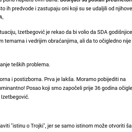
to ih predvode i zastupaju oni koji su se udaljili od njihove
A.
ituaciju, Izetbegović je rekao da bi volio da SDA godišnjic
im temama i vedrijim obraćanjima, ali da to očigledno nij
vanje teških problema.
borna i postizborna. Prva je lakša. Moramo pobijediti na
ominantno! Posao koji smo započeli prije 36 godina očig
e Izetbegović.
iti "istinu o Trojki", jer se samo istinom može otvoriti š