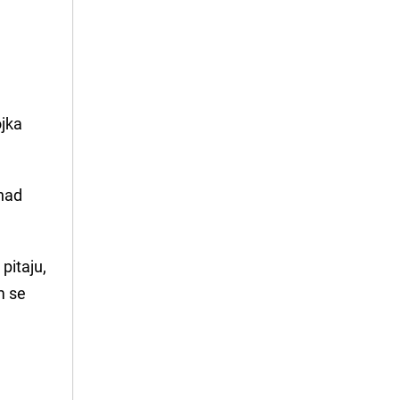
ojka
 nad
 pitaju,
m se