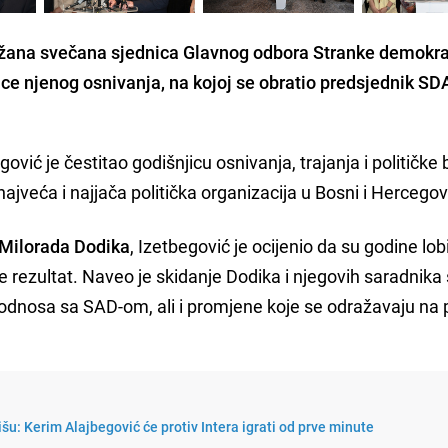
držana svečana sjednica Glavnog odbora Stranke demokr
ce njenog osnivanja, na kojoj se obratio predsjednik SD
vić je čestitao godišnjicu osnivanja, trajanja i političke 
 najveća i najjača politička organizacija u Bosni i Hercegovi
 Milorada Dodika
, Izetbegović je ocijenio da su godine lobi
 rezultat. Naveo je skidanje Dodika i njegovih saradnika 
 odnosa sa SAD-om, ali i promjene koje se odražavaju na 
pišu: Kerim Alajbegović će protiv Intera igrati od prve minute