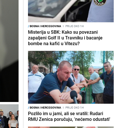
/
BOSNA I HERCEGOVINA
I
PRIJE OKO 1H
Misterija u SBK: Kako su povezani
zapaljeni Golf II u Travniku i bacanje
bombe na kafić u Vitezu?
/
BOSNA I HERCEGOVINA
I
PRIJE OKO 1H
Pozlilo im u jami, ali se vratili: Rudari
RMU Zenica poručuju, 'nećemo odustati'