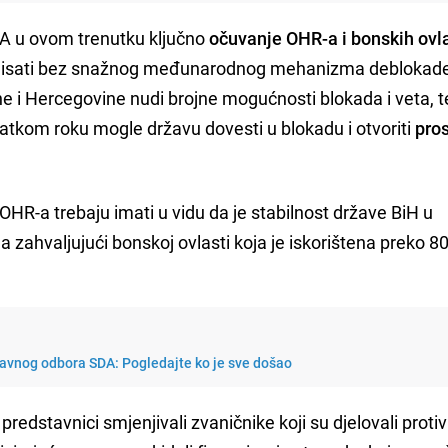
SDA u ovom trenutku ključno
očuvanje OHR-a i bonskih ovla
onisati bez snažnog međunarodnog mehanizma deblokad
e i Hercegovine nudi brojne mogućnosti blokada i veta, t
kratkom roku mogle državu dovesti u blokadu i otvoriti
pros
OHR-a trebaju imati u vidu da je stabilnost države BiH u
ahvaljujući bonskoj ovlasti koja je iskorištena preko 80
lavnog odbora SDA: Pogledajte ko je sve došao
 predstavnici smjenjivali zvaničnike koji su djelovali prot