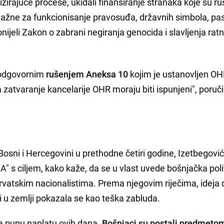
lizirajuće procese, ukidali finansiranje stranaka koje su ru
važne za funkcionisanje pravosuđa, državnih simbola, pa
nijeli Zakon o zabrani negiranja genocida i slavljenja ratn
eodgovornim
rušenjem Aneksa 10
kojim je ustanovljen OH
 zatvaranje kancelarije OHR moraju biti ispunjeni", poruči
osni i Hercegovini u prethodne četiri godine, Izetbegović
A" s ciljem, kako kaže, da se u vlast uvede bošnjačka poli
i hrvatskim nacionalistima. Prema njegovim riječima, ideja 
 u zemlji pokazala se kao teška zabluda.
na punu naplatu ovih dana.
Bošnjaci su postali predmeto