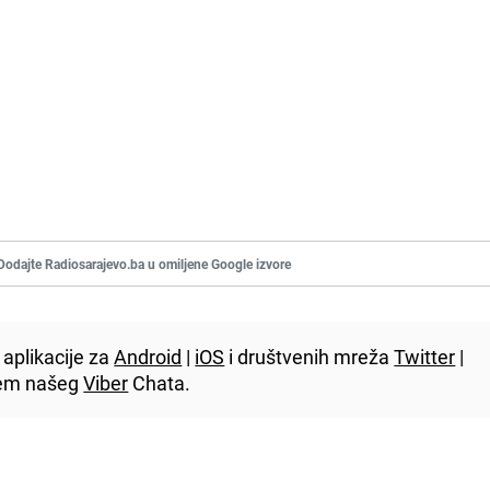
Dodajte Radiosarajevo.ba u omiljene Google izvore
aplikacije za
Android
|
iOS
i društvenih mreža
Twitter
|
utem našeg
Viber
Chata.