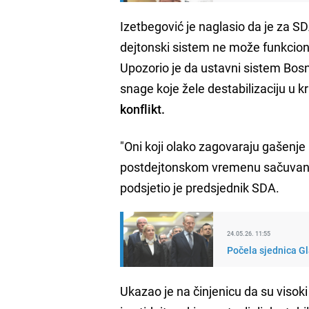
Izetbegović je naglasio da je za 
dejtonski sistem ne može funkci
Upozorio je da ustavni sistem Bosn
snage koje žele destabilizaciju u 
konflikt.
"Oni koji olako zagovaraju gašenje 
postdejtonskom vremenu sačuvana z
podsjetio je predsjednik SDA.
24.05.26. 11:55
Počela sjednica G
Ukazao je na činjenicu da su visoki