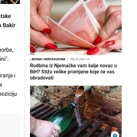
atske
A Bakir
borbe,
ni".
/
BOSNA I HERCEGOVINA
I
PRIJE OKO 1H
Rodbina iz Njemačke vam šalje novac u
BiH? Stižu velike promjene koje će vas
ranja i
obradovati
s
poziciju