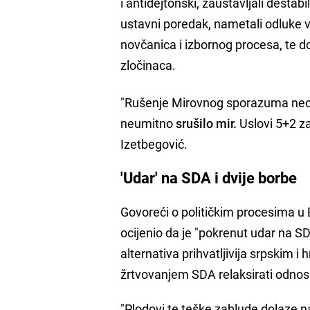
i antidejtonski, zaustavljali destabi
ustavni poredak, nametali odluke 
novčanica i izbornog procesa, te do
zločinaca.
"Rušenje Mirovnog sporazuma n
neumitno
srušilo mir.
Uslovi 5+2 za
Izetbegović.
'Udar' na SDA i dvije borbe
Govoreći o političkim procesima u B
ocijenio da je "pokrenut udar na SD
alternativa prihvatljivija srpskim 
žrtvovanjem SDA relaksirati odnosi
"Plodovi te teške zablude dolaze 