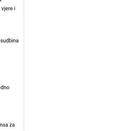
 vjere i
e
e sudbina
ledno
ansa za