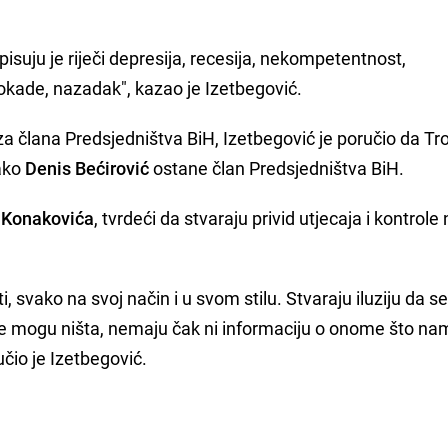
opisuju je riječi depresija, recesija, nekompetentnost,
lokade, nazadak", kazao je Izetbegović.
a člana Predsjedništva BiH, Izetbegović je poručio da Tr
 ako
Denis Bećirović
ostane član Predsjedništva BiH.
 Konakovića
, tvrdeći da stvaraju privid utjecaja i kontrole
ti, svako na svoj način i u svom stilu. Stvaraju iluziju da se
 ne mogu ništa, nemaju čak ni informaciju o onome što na
čio je Izetbegović.