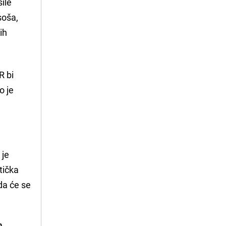
šile
soša,
ih
R bi
o je
 je
tička
da će se
m