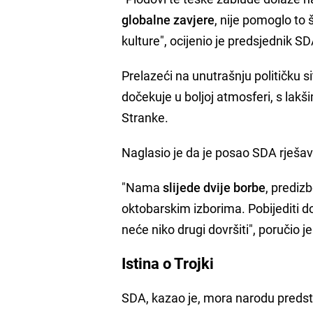
globalne zavjere
, nije pomoglo to š
kulture", ocijenio je predsjednik SD
Prelazeći na unutrašnju političku s
dočekuje u boljoj atmosferi, s lakš
Stranke.
Naglasio je da je posao SDA rješa
"Nama
slijede dvije borbe
, prediz
oktobarskim izborima. Pobijediti d
neće niko drugi dovršiti", poručio j
Istina o Trojki
SDA, kazao je, mora narodu predstav