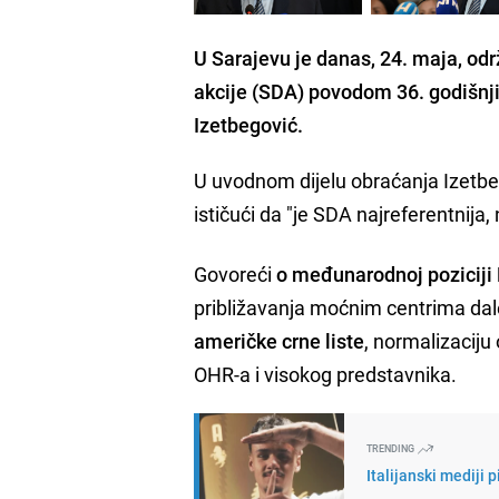
U Sarajevu je danas, 24. maja, o
akcije (SDA) povodom 36. godišnji
Izetbegović.
U uvodnom dijelu obraćanja Izetbego
ističući da "je SDA najreferentnija,
Govoreći
o međunarodnoj poziciji
približavanja moćnim centrima dale
američke crne liste
, normalizaciju
OHR-a i visokog predstavnika.
TRENDING
Italijanski mediji 