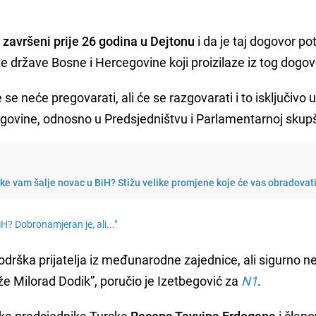
završeni prije 26 godina u Dejtonu
i da je taj dogovor p
ne države Bosne i Hercegovine koji proizilaze iz tog dogov
e neće pregovarati, ali će se razgovarati i to isključivo 
govine, odnosno u Predsjedništvu i Parlamentarnoj skupš
e vam šalje novac u BiH? Stižu velike promjene koje će vas obradovat
iH? Dobronamjeran je, ali..."
drška prijatelja iz međunarodne zajednice, ali sigurno n
e Milorad Dodik”, poručio je Izetbegović za
N1
.
ka predsjednika Turske
Recepa Tayyipa Erdogana
i član