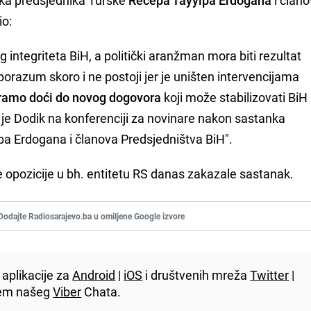
io:
g integriteta BiH, a politički aranžman mora biti rezultat
orazum skoro i ne postoji jer je uništen intervencijama
amo doći do novog dogovora
koji može stabilizovati BiH
 je Dodik na konferenciji za novinare nakon sastanka
a Erdogana i članova Predsjedništva BiH".
ke opozicije u bh. entitetu RS danas zakazale sastanak.
Dodajte Radiosarajevo.ba u omiljene Google izvore
aplikacije za
Android
|
iOS
i društvenih mreža
Twitter
|
utem našeg
Viber
Chata.