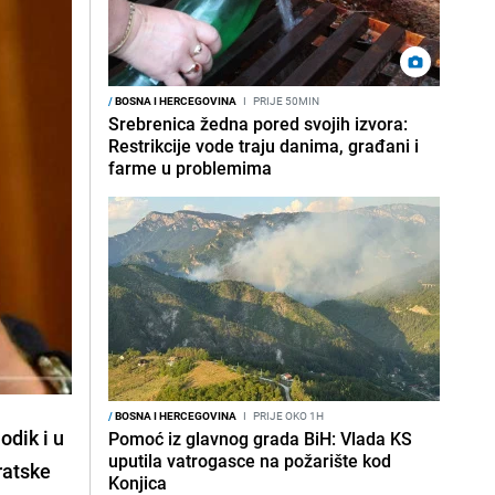
/
BOSNA I HERCEGOVINA
I
PRIJE 50MIN
Srebrenica žedna pored svojih izvora:
Restrikcije vode traju danima, građani i
farme u problemima
/
BOSNA I HERCEGOVINA
I
PRIJE OKO 1H
odik i u
Pomoć iz glavnog grada BiH: Vlada KS
uputila vatrogasce na požarište kod
ratske
Konjica