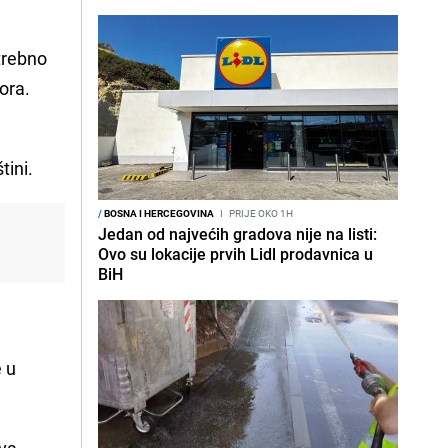
otrebno
ora.
u
tini.
/
BOSNA I HERCEGOVINA
I
PRIJE OKO 1H
Jedan od najvećih gradova nije na listi:
Ovo su lokacije prvih Lidl prodavnica u
i
BiH
e u
ova