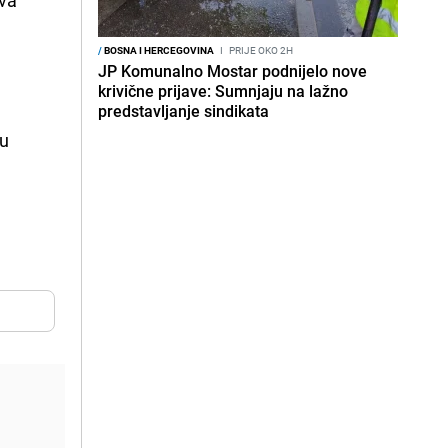
/
BOSNA I HERCEGOVINA
I
PRIJE OKO 2H
JP Komunalno Mostar podnijelo nove
krivične prijave: Sumnjaju na lažno
predstavljanje sindikata
 u