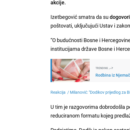
akcije.
Izetbegović smatra da su
dogovori 
poštovati, uključujući Ustav i zako
“O budućnosti Bosne i Hercegovine s
institucijama države Bosne i Herce
TRENDING
Rodbina iz Njemačk
Reakcija /
Milanović: "Dodikov prijedlog za B
U tim je razgovorima dobrodošla po
reduciranom formatu kojeg predlaž
Podsjetimo, Dodik je nakon
sastan