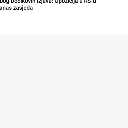
bog Dodikovih izjava: Opozicija u RS-u
anas zasjeda