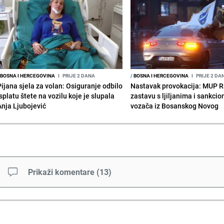
BOSNA I HERCEGOVINA
I
PRIJE 2 DANA
/
BOSNA I HERCEGOVINA
I
PRIJE 2 DA
Pijana sjela za volan: Osiguranje odbilo
Nastavak provokacija: MUP 
splatu štete na vozilu koje je slupala
zastavu s ljiljanima i sankcio
Anja Ljubojević
vozača iz Bosanskog Novog
Prikaži komentare
(
13
)