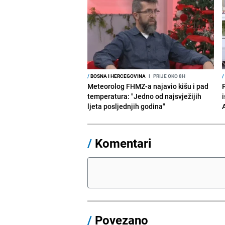
/
BOSNA I HERCEGOVINA
I
PRIJE OKO 8H
/
Meteorolog FHMZ-a najavio kišu i pad
temperatura: "Jedno od najsvježijih
i
ljeta posljednjih godina"
/
Komentari
/
Povezano