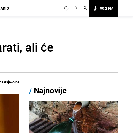
RADIO
90,2 FM
ati, ali će
osarajevo.ba
/
Najnovije