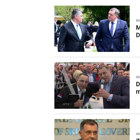
30
M
D
30
D
m
30