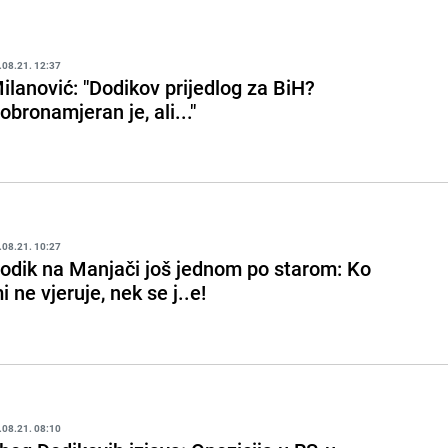
.08.21. 12:37
ilanović: "Dodikov prijedlog za BiH?
obronamjeran je, ali..."
.08.21. 10:27
odik na Manjači još jednom po starom: Ko
i ne vjeruje, nek se j..e!
.08.21. 08:10