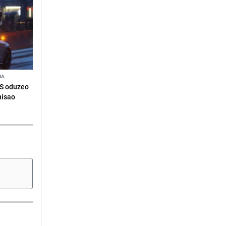
NA
RS oduzeo
nisao