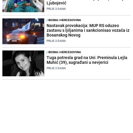
Ljubojević
PRIJE 2 DANA
/
BOSNA I HERCEGOVINA
Nastavak provokacija: MUP RS oduzeo
zastavu s ljiljanima i sankcionisao vozača iz
Bosanskog Novog
PRIJE 2 DANA
/
BOSNA I HERCEGOVINA
Tuga potresla grad na Uni: Preminula Lejla
Muhić (39), sugrađani u nevjerici
PRIJE 2 DANA