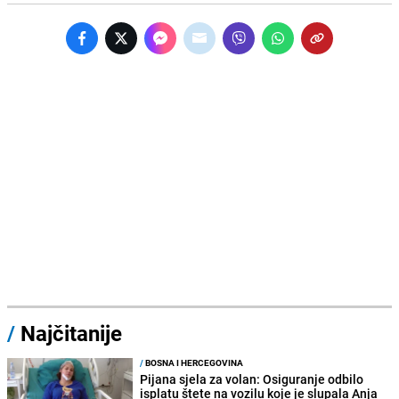
/
Najčitanije
/
BOSNA I HERCEGOVINA
Pijana sjela za volan: Osiguranje odbilo
isplatu štete na vozilu koje je slupala Anja