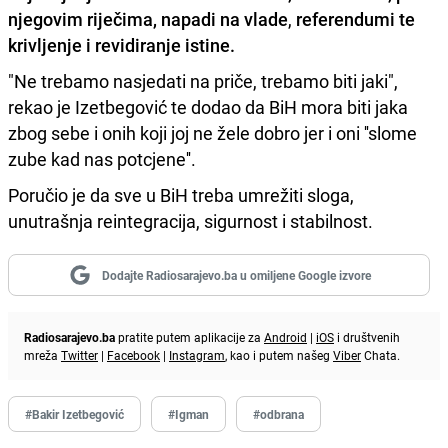
njegovim riječima, napadi na vlade
,
referendumi te
krivljenje i revidiranje istine.
"Ne trebamo nasjedati na priče, trebamo biti jaki",
rekao je Izetbegović te dodao da BiH mora biti jaka
zbog sebe i onih koji joj ne žele dobro jer i oni ''slome
zube kad nas potcjene''.
Poručio je da sve u BiH treba umrežiti sloga,
unutrašnja reintegracija, sigurnost i stabilnost.
Dodajte Radiosarajevo.ba u omiljene Google izvore
Radiosarajevo.ba
pratite putem aplikacije za
Android
|
iOS
i društvenih
mreža
Twitter
|
Facebook
|
Instagram
, kao i putem našeg
Viber
Chata.
#Bakir Izetbegović
#Igman
#odbrana