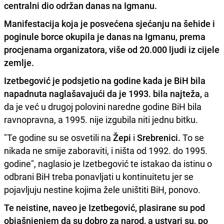
centralni dio održan danas na Igmanu.
Manifestacija koja je posvećena sjećanju na šehide i
poginule borce okupila je danas na
Igmanu,
prema
procjenama organizatora, više od 20.000 ljudi iz cijele
zemlje.
Izetbegović je podsjetio na godine kada je BiH bila
napadnuta naglašavajući da je 1993. bila najteža,
a
da je već u drugoj polovini naredne godine BiH bila
ravnopravna, a 1995. nije izgubila niti jednu bitku.
"Te godine su se osvetili na
Žepi
i
Srebrenici.
To se
nikada ne smije zaboraviti, i ništa od 1992. do 1995.
godine", naglasio je Izetbegović te istakao da istinu o
odbrani BiH treba ponavljati u kontinuitetu jer se
pojavljuju nestine kojima žele uništiti BiH, ponovo.
Te neistine, naveo je Izetbegović, plasirane su pod
objašnjenjem da su dobro za narod, a ustvari su, po