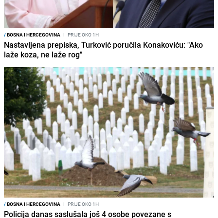
/
BOSNA I HERCEGOVINA
I
PRIJE OKO 1H
Nastavljena prepiska, Turković poručila Konakoviću: "Ako
laže koza, ne laže rog"
/
BOSNA I HERCEGOVINA
I
PRIJE OKO 1H
Policija danas saslušala još 4 osobe povezane s