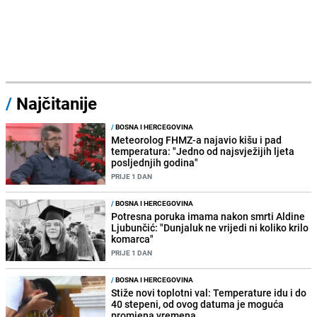
/
Najčitanije
/
BOSNA I HERCEGOVINA
Meteorolog FHMZ-a najavio kišu i pad
temperatura: "Jedno od najsvježijih ljeta
posljednjih godina"
PRIJE 1 DAN
/
BOSNA I HERCEGOVINA
Potresna poruka imama nakon smrti Aldine
Ljubunčić: "Dunjaluk ne vrijedi ni koliko krilo
komarca"
PRIJE 1 DAN
/
BOSNA I HERCEGOVINA
Stiže novi toplotni val: Temperature idu i do
40 stepeni, od ovog datuma je moguća
promjena vremena