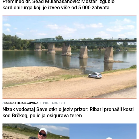
Preminuo dr. Sead Mulahasanović: Mostar izgubio
kardiohirurga koji je izveo više od 5.000 zahvata
/
BOSNA I HERCEGOVINA
I
PRIJE OKO 10H
Nizak vodostaj Save otkrio jeziv prizor: Ribari pronašli kosti
kod Brčkog, policija osigurava teren