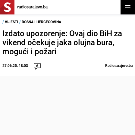
Otvor
/
VIJESTI
/
BOSNA I HERCEGOVINA
Izdato upozorenje: Ovaj dio BiH za
vikend očekuje jaka olujna bura,
mogući i požari
27.06.25. 18:03
Radiosarajevo.ba
6