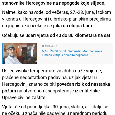
stanovnike Hercegovine na nepogode koje slijede.
Naime, kako navode, od večeras, 27.-28. juna, i tokom
vikenda u Hercegovini i u brdsko-planiskim predjelima
na jugoistoku očekuje se
jaka do olujna bura.
Očekuju se
udari vjetra od 40 do 80 kilometara na sat
.
TRENDING
MALI ŽIVOTOPISI | Semezdin Mehmedinović:
Limena kutija s drvenim bojicama
Usljed visoke temperature vazduha duže vrijeme,
praćene nedostatkom padavina, uz jak vjetar u
Hercegovini, znatno će biti
povećan rizik od nastanka
požara
na otvorenom, saopšteno je iz entitetske
Uprave civilne zaštite.
Vjetar će od ponedjeljka, 30. juna, slabiti, ali i dalje se
ne očekuju značajnije padavine u narednom periodu.