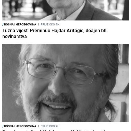
/
BOSNA I HERCEGOVINA
I
PRIJE OKO 9H
Tužna vijest: Preminuo Hajdar Arifagić, doajen bh.
novinarstva
/
BOSNA I HERCEGOVINA
I
PRIJE OKO 9H