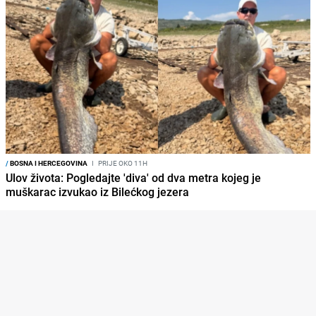
/
BOSNA I HERCEGOVINA
I
PRIJE OKO 11H
Ulov života: Pogledajte 'diva' od dva metra kojeg je
muškarac izvukao iz Bilećkog jezera