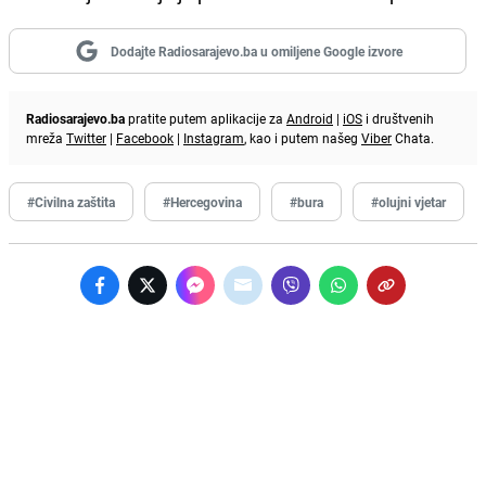
Dodajte Radiosarajevo.ba u omiljene Google izvore
Radiosarajevo.ba
pratite putem aplikacije za
Android
|
iOS
i društvenih
mreža
Twitter
|
Facebook
|
Instagram
, kao i putem našeg
Viber
Chata.
#Civilna zaštita
#Hercegovina
#bura
#olujni vjetar