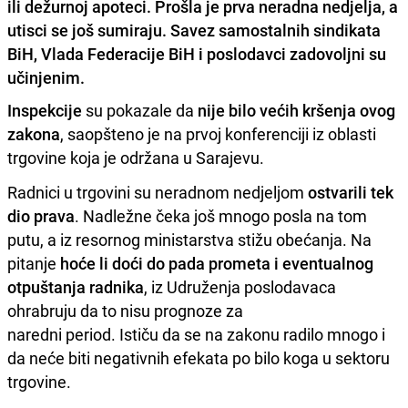
ili dežurnoj apoteci. Prošla je prva neradna nedjelja, a
utisci se još sumiraju. Savez samostalnih sindikata
BiH, Vlada Federacije BiH i poslodavci zadovoljni su
učinjenim.
Inspekcije
su pokazale da
nije bilo većih kršenja ovog
zakona
, saopšteno je na prvoj konferenciji iz oblasti
trgovine koja je održana u Sarajevu.
Radnici u trgovini su neradnom nedjeljom
ostvarili tek
dio prava
. Nadležne čeka još mnogo posla na tom
putu, a iz resornog ministarstva stižu obećanja. Na
pitanje
hoće li doći do pada prometa i eventualnog
otpuštanja radnika
, iz Udruženja poslodavaca
ohrabruju da to nisu prognoze za
naredni period. Ističu da se na zakonu radilo mnogo i
da neće biti negativnih efekata po bilo koga u sektoru
trgovine.