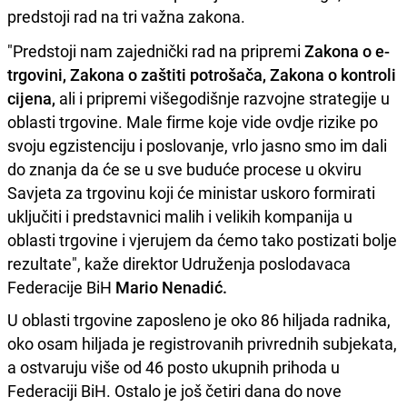
predstoji rad na tri važna zakona.
"Predstoji nam zajednički rad na pripremi
Zakona o e-
trgovini, Zakona o zaštiti potrošača, Zakona o kontroli
cijena,
ali i pripremi višegodišnje razvojne strategije u
oblasti trgovine. Male firme koje vide ovdje rizike po
svoju egzistenciju i poslovanje, vrlo jasno smo im dali
do znanja da će se u sve buduće procese u okviru
Savjeta za trgovinu koji će ministar uskoro formirati
uključiti i predstavnici malih i velikih kompanija u
oblasti trgovine i vjerujem da ćemo tako postizati bolje
rezultate", kaže direktor Udruženja poslodavaca
Federacije BiH
Mario Nenadić.
U oblasti trgovine zaposleno je oko 86 hiljada radnika,
oko osam hiljada je registrovanih privrednih subjekata,
a ostvaruju više od 46 posto ukupnih prihoda u
Federaciji BiH. Ostalo je još četiri dana do nove