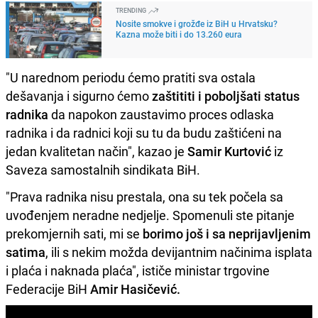
TRENDING
Nosite smokve i grožđe iz BiH u Hrvatsku?
Kazna može biti i do 13.260 eura
"U narednom periodu ćemo pratiti sva ostala
dešavanja i sigurno ćemo
zaštititi i poboljšati status
radnika
da napokon zaustavimo proces odlaska
radnika i da radnici koji su tu da budu zaštićeni na
jedan kvalitetan način", kazao je
Samir Kurtović
iz
Saveza samostalnih sindikata BiH.
"Prava radnika nisu prestala, ona su tek počela sa
uvođenjem neradne nedjelje. Spomenuli ste pitanje
prekomjernih sati, mi se
borimo još i sa neprijavljenim
satima
, ili s nekim možda devijantnim načinima isplata
i plaća i naknada plaća", ističe ministar trgovine
Federacije BiH
Amir Hasičević.