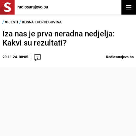
Otvor
/
VIJESTI
/
BOSNA I HERCEGOVINA
Iza nas je prva neradna nedjelja:
Kakvi su rezultati?
20.11.24. 08:05
Radiosarajevo.ba
3