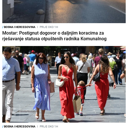
/
BOSNA I HERCEGOVINA
I
PRIJE OKO 1H
Mostar: Postignut dogovor o daljnjim koracima za
rješavanje statusa otpuštenih radnika Komunalnog
/
BOSNA I HERCEGOVINA
I
PRIJE OKO 1H