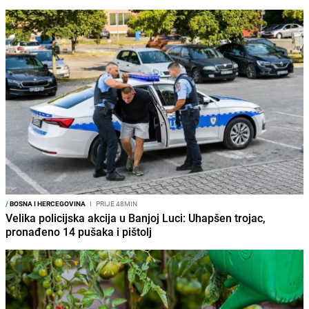
/
BOSNA I HERCEGOVINA
I
PRIJE 48MIN
Velika policijska akcija u Banjoj Luci: Uhapšen trojac,
pronađeno 14 pušaka i pištolj