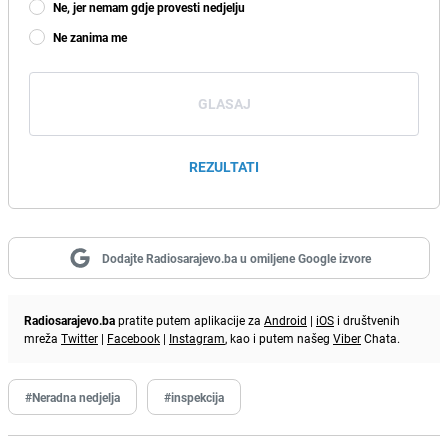
Ne, jer nemam gdje provesti nedjelju
Ne zanima me
GLASAJ
REZULTATI
Dodajte Radiosarajevo.ba u omiljene Google izvore
Radiosarajevo.ba
pratite putem aplikacije za
Android
|
iOS
i društvenih
mreža
Twitter
|
Facebook
|
Instagram
, kao i putem našeg
Viber
Chata.
#Neradna nedjelja
#inspekcija