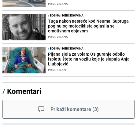
PRIJE 2 DANA
/
BOSNA I HERCEGOVINA
Tuga nakon nesreće kod Neuma: Supruga
poginulog motocikliste oglasila se
emotivnom objavom
PRIJE 2 DANA
/
BOSNA I HERCEGOVINA
Pijana sjela za volan: Osiguranje odbilo
isplatu štete na vozilu koje je slupala Anja
Ljubojević
PRIJE 1 DAN
/
Komentari
Prikaži komentare
(
3
)