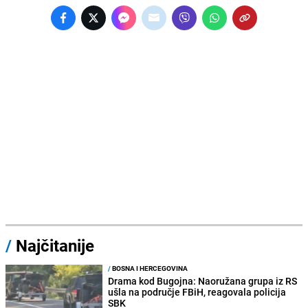
/
Najčitanije
/
BOSNA I HERCEGOVINA
Drama kod Bugojna: Naoružana grupa iz RS
ušla na područje FBiH, reagovala policija
SBK