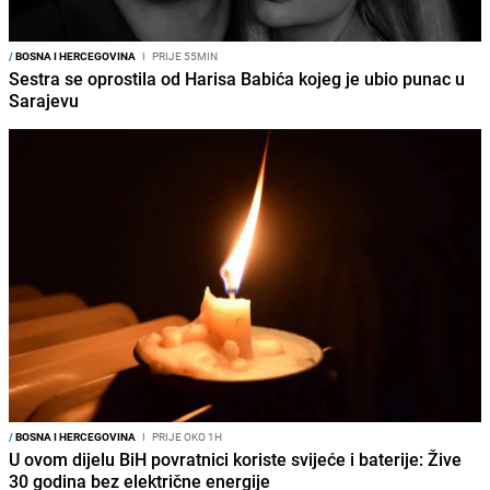
/
BOSNA I HERCEGOVINA
I
PRIJE 55MIN
Sestra se oprostila od Harisa Babića kojeg je ubio punac u
Sarajevu
/
BOSNA I HERCEGOVINA
I
PRIJE OKO 1H
U ovom dijelu BiH povratnici koriste svijeće i baterije: Žive
30 godina bez električne energije