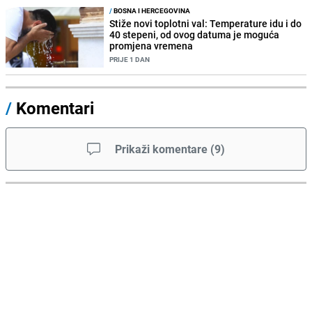
/
BOSNA I HERCEGOVINA
Stiže novi toplotni val: Temperature idu i do
40 stepeni, od ovog datuma je moguća
promjena vremena
PRIJE 1 DAN
/
Komentari
Prikaži komentare
(
9
)