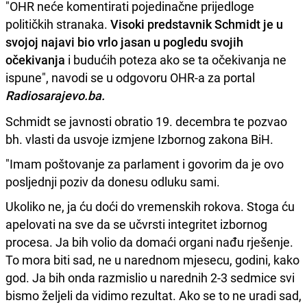
"OHR neće komentirati pojedinačne prijedloge
političkih stranaka.
Visoki predstavnik Schmidt je u
svojoj najavi bio vrlo jasan u pogledu svojih
očekivanja
i budućih poteza ako se ta očekivanja ne
ispune", navodi se u odgovoru OHR-a za portal
Radiosarajevo.ba.
Schmidt se javnosti obratio 19. decembra te pozvao
bh. vlasti da usvoje izmjene Izbornog zakona BiH.
"Imam poštovanje za parlament i govorim da je ovo
posljednji poziv da donesu odluku sami.
Ukoliko ne, ja ću doći do vremenskih rokova. Stoga ću
apelovati na sve da se učvrsti integritet izbornog
procesa. Ja bih volio da domaći organi nađu rješenje.
To mora biti sad, ne u narednom mjesecu, godini, kako
god. Ja bih onda razmislio u narednih 2-3 sedmice svi
bismo željeli da vidimo rezultat. Ako se to ne uradi sad,