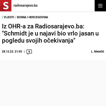
Otvor
/
VIJESTI
/
BOSNA I HERCEGOVINA
Iz OHR-a za Radiosarajevo.ba:
"Schmidt je u najavi bio vrlo jasan u
pogledu svojih očekivanja"
28.12.23. 21:05
L. Memčić
9