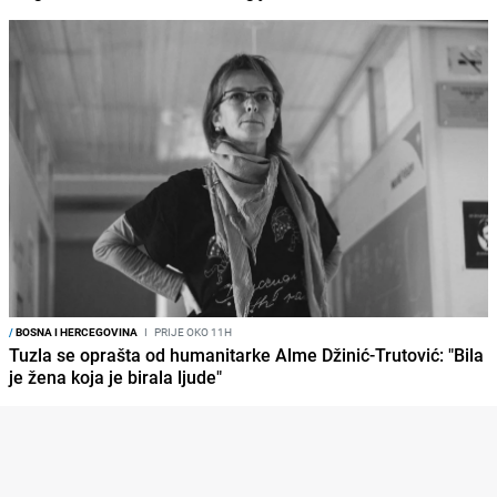
/
BOSNA I HERCEGOVINA
I
PRIJE OKO 11H
Tuzla se oprašta od humanitarke Alme Džinić-Trutović: "Bila
je žena koja je birala ljude"