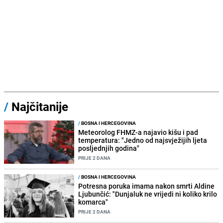
/
Najčitanije
/
BOSNA I HERCEGOVINA
Meteorolog FHMZ-a najavio kišu i pad
temperatura: "Jedno od najsvježijih ljeta
posljednjih godina"
PRIJE 2 DANA
/
BOSNA I HERCEGOVINA
Potresna poruka imama nakon smrti Aldine
Ljubunčić: "Dunjaluk ne vrijedi ni koliko krilo
komarca"
PRIJE 2 DANA