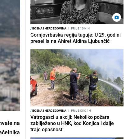
/
BOSNA I HERCEGOVINA
I
PRIJE 10MIN
Gornjovrbaska regija tuguje: U 29. godini
preselila na Ahiret Aldina Ljubunčić
/
BOSNA I HERCEGOVINA
I
PRIJE OKO 1H
Vatrogasci u akciji: Nekoliko požara
hvale na
zabilježeno u HNK, kod Konjica i dalje
traje opasnost
ačelnika