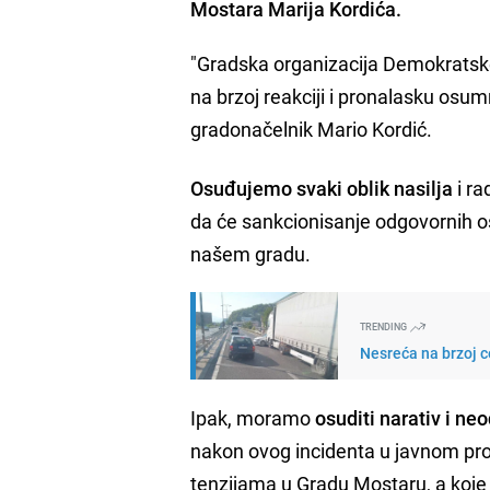
Mostara Marija Kordića.
"Gradska organizacija Demokrats
na brzoj reakciji i pronalasku osu
gradonačelnik Mario Kordić.
Osuđujemo svaki oblik nasilja
i ra
da će sankcionisanje odgovornih o
našem gradu.
TRENDING
Nesreća na brzoj c
Ipak, moramo
osuditi narativ i n
nakon ovog incidenta u javnom pro
tenzijama u Gradu Mostaru, a koje