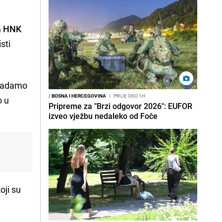
a HNK
sti
e nadamo
/
BOSNA I HERCEGOVINA
I
PRIJE OKO 1H
o u
Pripreme za "Brzi odgovor 2026": EUFOR
izveo vježbu nedaleko od Foče
oji su