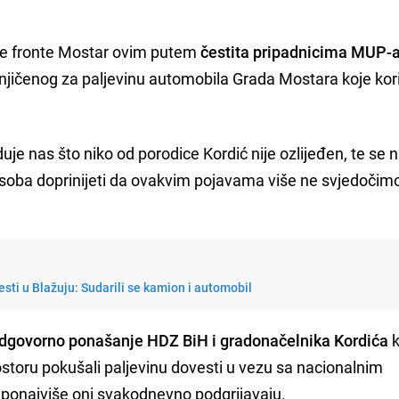
ke fronte Mostar ovim putem
čestita pripadnicima MUP-
mnjičenog za paljevinu automobila Grada Mostara koje kori
duje nas što niko od porodice Kordić nije ozlijeđen, te s
soba doprinijeti da ovakvim pojavama više ne svjedočim
esti u Blažuju: Sudarili se kamion i automobil
eodgovorno ponašanje HDZ BiH i gradonačelnika Kordića
k
storu pokušali paljevinu dovesti u vezu sa nacionalnim
 ponajviše oni svakodnevno podgrijavaju.