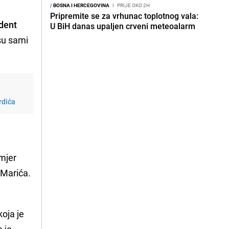
/
BOSNA I HERCEGOVINA
I
PRIJE OKO 2H
Pripremite se za vrhunac toplotnog vala:
ident
U BiH danas upaljen crveni meteoalarm
su sami
rdića
imjer
 Marića.
oja je
e je