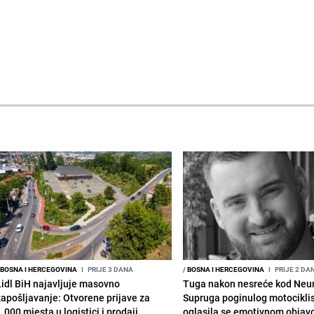
BOSNA I HERCEGOVINA
I
PRIJE 3 DANA
/
BOSNA I HERCEGOVINA
I
PRIJE 2 DA
Lidl BiH najavljuje masovno
Tuga nakon nesreće kod Neu
zapošljavanje: Otvorene prijave za
Supruga poginulog motocikli
.000 mjesta u logistici i prodaji
oglasila se emotivnom obja