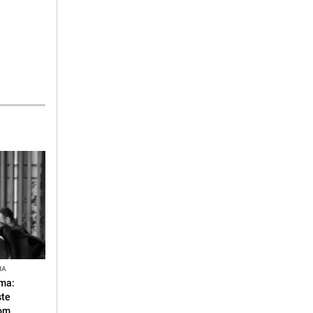
NA
ma:
ste
vom