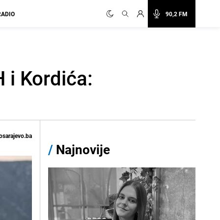
RADIO
90,2 FM
 i Kordića:
osarajevo.ba
/
Najnovije