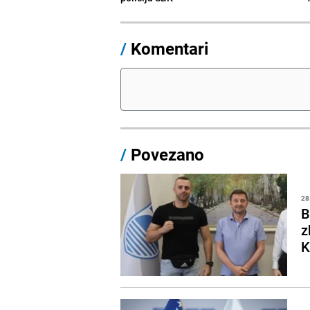
/
Komentari
/
Povezano
28
B
z
K