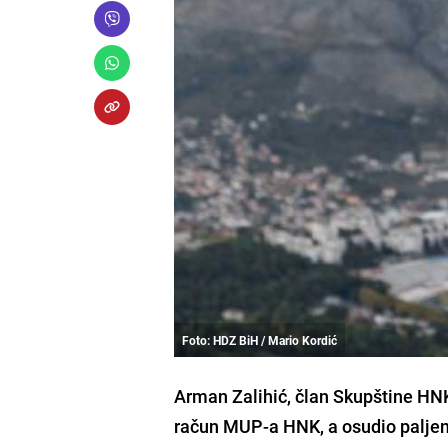
Foto: HDZ BiH / Mario Kordić
Arman Zalihić, član Skupštine HNK
račun MUP-a HNK, a osudio paljen