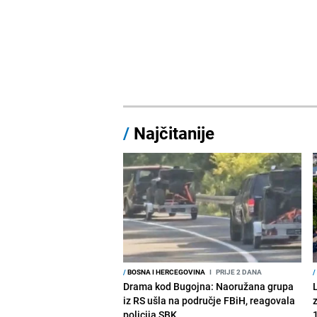
/
Najčitanije
/
BOSNA I HERCEGOVINA
I
PRIJE 2 DANA
/
Drama kod Bugojna: Naoružana grupa
iz RS ušla na područje FBiH, reagovala
policija SBK
1