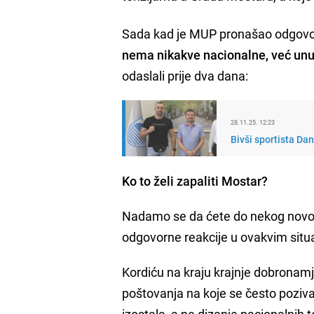
Sada kad je MUP pronašao odgovo
nema nikakve nacionalne, već unu
odaslali prije dva dana:
28.11.25. 12:23
Bivši sportista Da
Ko to želi zapaliti Mostar?
Nadamo se da ćete do nekog novog s
odgovorne reakcije u ovakvim situ
Kordiću na kraju krajnje dobronam
poštovanja na koje se često poziva
izostala, a ne dizanje nacionalnih 