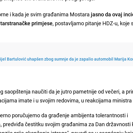
rne i kada je svim građanima Mostara
jasno da ovaj inc
tarstranačke primjese
, postavljamo pitanje HDZ-u, koje 
nijel Bartulović uhapšen zbog sumnje da je zapalio automobil Marija Ko
aopštenja naučiti da je jutro pametnije od večeri, a pr
acijama imate i u svojim redovima, u reakcijama ministra
jerno poručujemo da građenje ambijenta tolerantnosti i
, predviđa čestitku svojim građanima za Dan državnosti k
tenzija prije okončanja istrage", navodi se u saopćenju koj