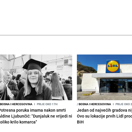
BOSNA I HERCEGOVINA
I
PRIJE OKO 17H
/
BOSNA I HERCEGOVINA
I
PRIJE OKO 
Potresna poruka imama nakon smrti
Jedan od najvećih gradova nije
Aldine Ljubunčić: "Dunjaluk ne vrijedi ni
Ovo su lokacije prvih Lidl pr
koliko krilo komarca"
BiH