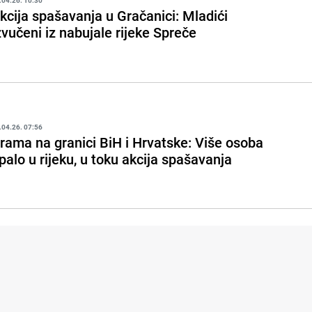
.04.26. 10:30
kcija spašavanja u Gračanici: Mladići
zvučeni iz nabujale rijeke Spreče
.04.26. 07:56
rama na granici BiH i Hrvatske: Više osoba
palo u rijeku, u toku akcija spašavanja