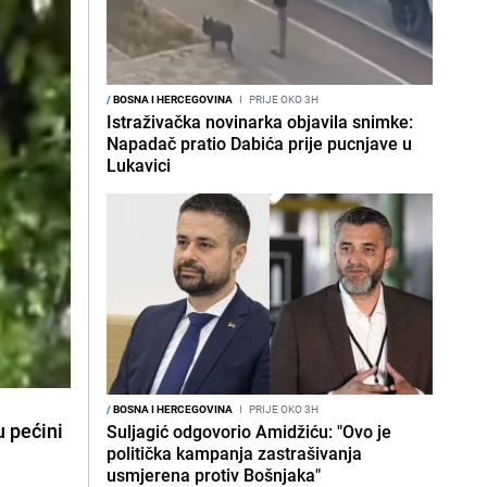
/
BOSNA I HERCEGOVINA
I
PRIJE OKO 3H
Istraživačka novinarka objavila snimke:
Napadač pratio Dabića prije pucnjave u
Lukavici
/
BOSNA I HERCEGOVINA
I
PRIJE OKO 3H
u pećini
Suljagić odgovorio Amidžiću: "Ovo je
politička kampanja zastrašivanja
usmjerena protiv Bošnjaka"