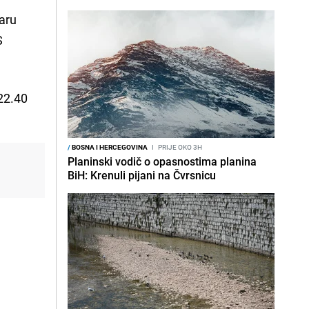
taru
S
 22.40
/
BOSNA I HERCEGOVINA
I
PRIJE OKO 3H
Planinski vodič o opasnostima planina
BiH: Krenuli pijani na Čvrsnicu