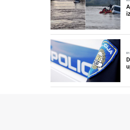
05
A
i
01
D
u