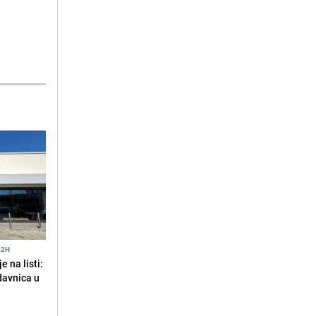
22H
 na listi:
odavnica u