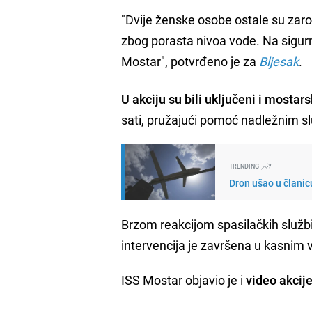
"Dvije ženske osobe ostale su zaro
zbog porasta nivoa vode. Na sigurno
Mostar", potvrđeno je za
Bljesak
.
U akciju su bili uključeni i mostar
sati, pružajući pomoć nadležnim 
TRENDING
Dron ušao u članic
Brzom reakcijom spasilačkih službi
intervencija je završena u kasnim 
ISS Mostar objavio je i
video akcij