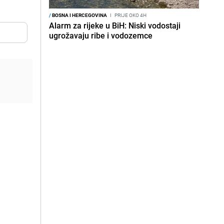
/
BOSNA I HERCEGOVINA
I
PRIJE OKO 4H
Alarm za rijeke u BiH: Niski vodostaji
ugrožavaju ribe i vodozemce