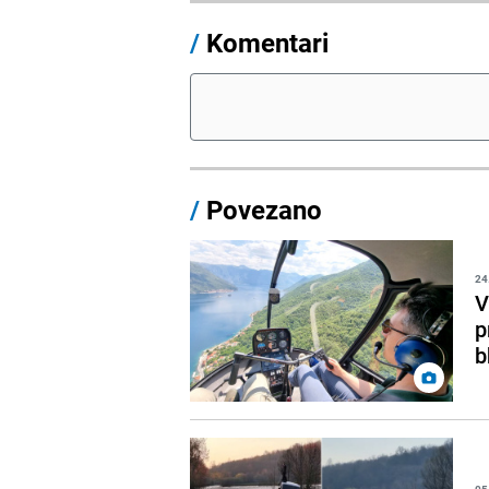
/
Komentari
/
Povezano
24
V
p
b