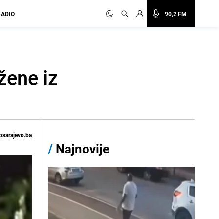
RADIO
90,2 FM
žene iz
osarajevo.ba
/
Najnovije