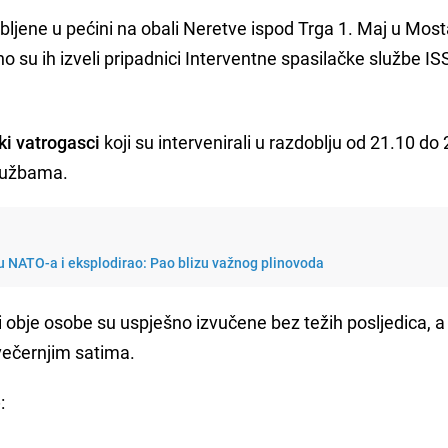
bljene u pećini na obali Neretve ispod Trga 1. Maj u Mos
 su ih izveli pripadnici Interventne spasilačke službe IS
ski vatrogasci
koji su intervenirali u razdoblju od 21.10 do
službama.
u NATO-a i eksplodirao: Pao blizu važnog plinovoda
 obje osobe su uspješno izvučene bez težih posljedica, a
večernjim satima.
e
: