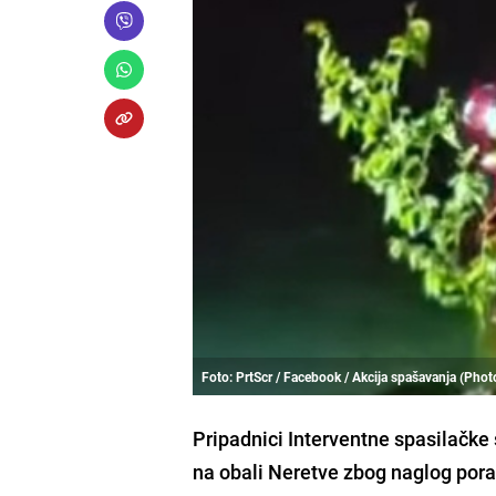
Foto: PrtScr / Facebook / Akcija spašavanja (Pho
Pripadnici Interventne spasilačke 
na obali Neretve zbog naglog pora