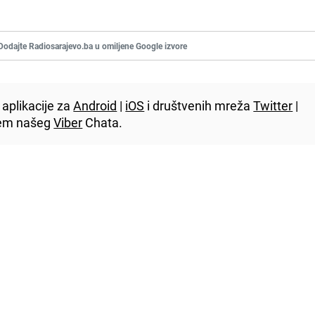
Dodajte Radiosarajevo.ba u omiljene Google izvore
aplikacije za
Android
|
iOS
i društvenih mreža
Twitter
|
utem našeg
Viber
Chata.