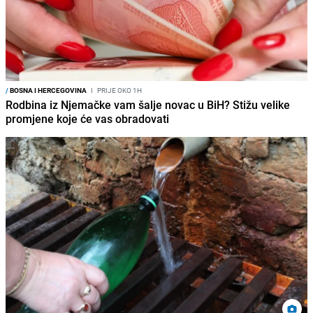
/
BOSNA I HERCEGOVINA
I
PRIJE OKO 1H
Rodbina iz Njemačke vam šalje novac u BiH? Stižu velike
promjene koje će vas obradovati