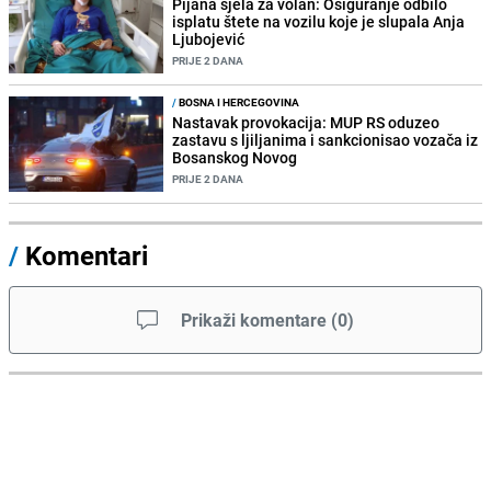
Pijana sjela za volan: Osiguranje odbilo
isplatu štete na vozilu koje je slupala Anja
Ljubojević
PRIJE 2 DANA
/
BOSNA I HERCEGOVINA
Nastavak provokacija: MUP RS oduzeo
zastavu s ljiljanima i sankcionisao vozača iz
Bosanskog Novog
PRIJE 2 DANA
/
Komentari
Prikaži komentare
(
0
)