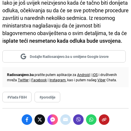
Iako je još uvijek neizvjesno kada će tačno biti donijeta
odluka, očekivanja su da će se sve potrebne procedure
završiti u narednih nekoliko sedmica. Iz resornog
ministarstva naglašavaju da će javnost biti
blagovremeno obaviještena o svim detaljima, te da će
i
splate teći nesmetano kada odluka bude usvojena.
Dodajte Radiosarajevo.ba u omiljene Google izvore
Radiosarajevo.ba
pratite putem aplikacije za
Android
|
iOS
i društvenih
mreža
Twitter
|
Facebook
|
Instagram
, kao i putem našeg
Viber
Chata.
#Vlada FBiH
#porodilje