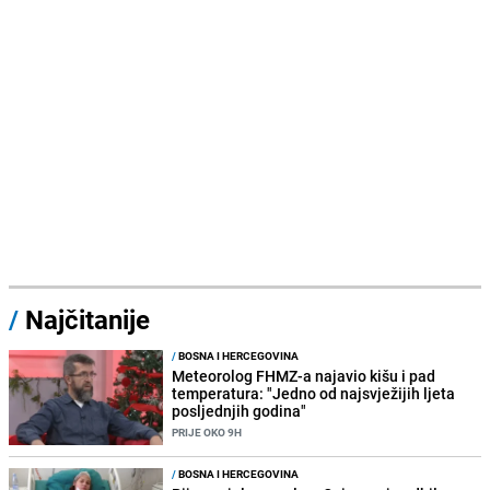
/
Najčitanije
/
BOSNA I HERCEGOVINA
Meteorolog FHMZ-a najavio kišu i pad
temperatura: "Jedno od najsvježijih ljeta
posljednjih godina"
PRIJE OKO 9H
/
BOSNA I HERCEGOVINA