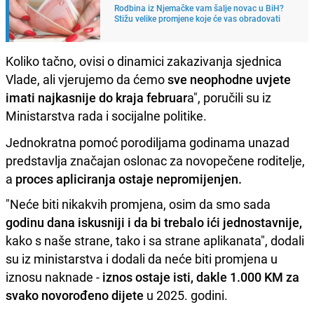
Rodbina iz Njemačke vam šalje novac u BiH?
Stižu velike promjene koje će vas obradovati
Koliko tačno, ovisi o dinamici zakazivanja sjednica
Vlade, ali vjerujemo da ćemo
sve neophodne uvjete
imati najkasnije do kraja februar
a", poručili su iz
Ministarstva rada i socijalne politike.
Jednokratna pomoć porodiljama godinama unazad
predstavlja značajan oslonac za novopečene roditelje,
a
proces apliciranja ostaje nepromijenjen.
"Neće biti nikakvih promjena, osim da smo sada
godinu dana iskusniji i da bi trebalo ići jednostavnije,
kako s naše strane, tako i sa strane aplikanata", dodali
su iz ministarstva i dodali da neće biti promjena u
iznosu naknade -
iznos ostaje isti, dakle 1.000 KM za
svako novorođeno dijete
u 2025. godini.