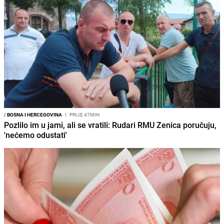
/
BOSNA I HERCEGOVINA
I
PRIJE 47MIN
Pozlilo im u jami, ali se vratili: Rudari RMU Zenica poručuju,
'nećemo odustati'