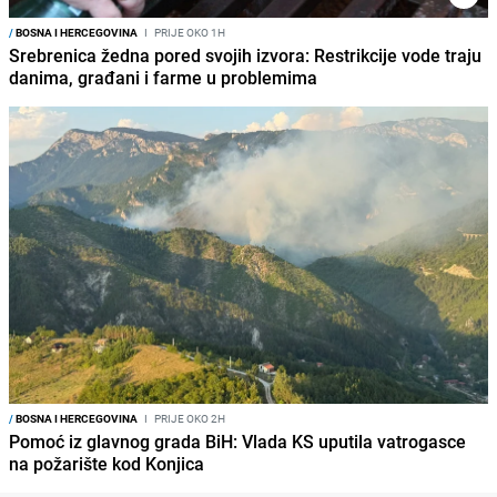
/
BOSNA I HERCEGOVINA
I
PRIJE OKO 1H
Srebrenica žedna pored svojih izvora: Restrikcije vode traju
danima, građani i farme u problemima
/
BOSNA I HERCEGOVINA
I
PRIJE OKO 2H
Pomoć iz glavnog grada BiH: Vlada KS uputila vatrogasce
na požarište kod Konjica