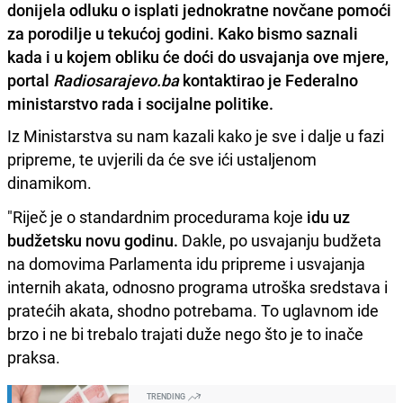
donijela odluku o isplati jednokratne novčane pomoći
za porodilje u tekućoj godini. Kako bismo saznali
kada i u kojem obliku će doći do usvajanja ove mjere,
portal
Radiosarajevo.ba
kontaktirao je Federalno
ministarstvo rada i socijalne politike.
Iz Ministarstva su nam kazali kako je sve i dalje u fazi
pripreme, te uvjerili da će sve ići ustaljenom
dinamikom.
"Riječ je o standardnim procedurama koje
idu uz
budžetsku novu godinu.
Dakle, po usvajanju budžeta
na domovima Parlamenta idu pripreme i usvajanja
internih akata, odnosno programa utroška sredstava i
pratećih akata, shodno potrebama. To uglavnom ide
brzo i ne bi trebalo trajati duže nego što je to inače
praksa.
TRENDING