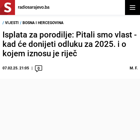
Otvor
/
VIJESTI
/
BOSNA I HERCEGOVINA
Isplata za porodilje: Pitali smo vlast -
kad će donijeti odluku za 2025. i o
kojem iznosu je riječ
07.02.25. 21:05
M. F.
0