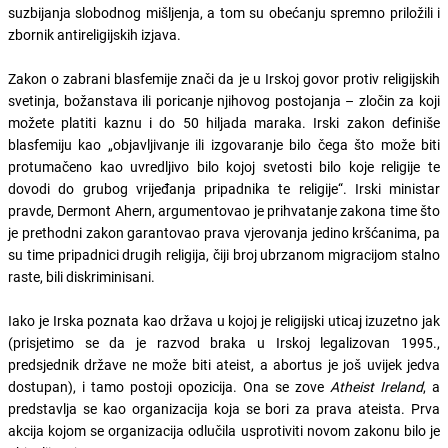
suzbijanja slobodnog mišljenja, a tom su obećanju spremno priložili i
zbornik antireligijskih izjava.
Zakon o zabrani blasfemije znači da je u Irskoj govor protiv religijskih
svetinja, božanstava ili poricanje njihovog postojanja – zločin za koji
možete platiti kaznu i do 50 hiljada maraka. Irski zakon definiše
blasfemiju kao „objavljivanje ili izgovaranje bilo čega što može biti
protumačeno kao uvredljivo bilo kojoj svetosti bilo koje religije te
dovodi do grubog vrijeđanja pripadnika te religije“. Irski ministar
pravde, Dermont Ahern, argumentovao je prihvatanje zakona time što
je prethodni zakon garantovao prava vjerovanja jedino kršćanima, pa
su time pripadnici drugih religija, čiji broj ubrzanom migracijom stalno
raste, bili diskriminisani.
Iako je Irska poznata kao država u kojoj je religijski uticaj izuzetno jak
(prisjetimo se da je razvod braka u Irskoj legalizovan 1995.,
predsjednik države ne može biti ateist, a abortus je još uvijek jedva
dostupan), i tamo postoji opozicija. Ona se zove
Atheist Ireland
, a
predstavlja se kao organizacija koja se bori za prava ateista. Prva
akcija kojom se organizacija odlučila usprotiviti novom zakonu bilo je