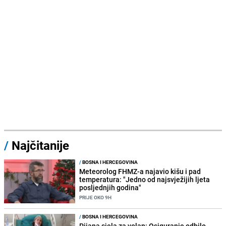
/
Najčitanije
/
BOSNA I HERCEGOVINA
Meteorolog FHMZ-a najavio kišu i pad
temperatura: "Jedno od najsvježijih ljeta
posljednjih godina"
PRIJE OKO 9H
/
BOSNA I HERCEGOVINA
Pijana sjela za volan: Osiguranje odbilo