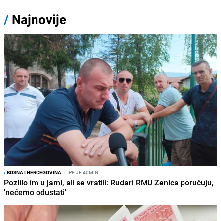
/
Najnovije
/
BOSNA I HERCEGOVINA
I
PRIJE 40MIN
Pozlilo im u jami, ali se vratili: Rudari RMU Zenica poručuju,
'nećemo odustati'