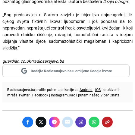
poznatog glasnogovornika ateista i autora bestselera
Iluzija o bogu
:
„Bog predstavljen u Starom zavjetu je ubjedljivo najneugodniji lik
cijelog svijeta fiktivnih likova: ljubomoran i još ponosan na to,
nepravedan, nepraštajući control-freak, osvetoljubivi, krvi žedan lik koji
sprovodi etničko čišćenje, mizogini, homofobični rasista s idejom
ubijanja vlastite djece, sadomazohistički megaloman i kapriciozni
siledžija.“
guardian.co.uk/radiosarajevo.ba
Dodajte Radiosarajevo.ba u omiljene Google izvore
Radiosarajevo.ba
pratite putem aplikacije za
Android
|
iOS
i društvenih
mreža
Twitter
|
Facebook
|
Instagram
, kao i putem našeg
Viber
Chata.