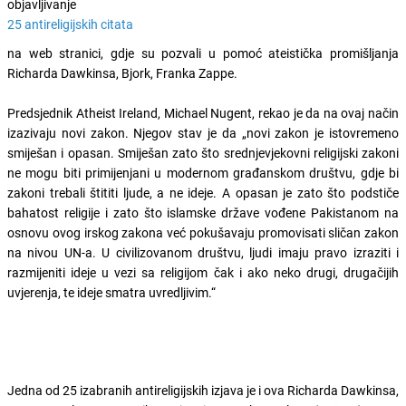
objavljivanje
25 antireligijskih citata
na web stranici, gdje su pozvali u pomoć ateistička promišljanja
Richarda Dawkinsa, Bjork, Franka Zappe.
Predsjednik Atheist Ireland, Michael Nugent, rekao je da na ovaj način
izazivaju novi zakon. Njegov stav je da „novi zakon je istovremeno
smiješan i opasan. Smiješan zato što srednjevjekovni religijski zakoni
ne mogu biti primijenjani u modernom građanskom društvu, gdje bi
zakoni trebali štititi ljude, a ne ideje. A opasan je zato što podstiče
bahatost religije i zato što islamske države vođene Pakistanom na
osnovu ovog irskog zakona već pokušavaju promovisati sličan zakon
na nivou UN-a. U civilizovanom društvu, ljudi imaju pravo izraziti i
razmijeniti ideje u vezi sa religijom čak i ako neko drugi, drugačijih
uvjerenja, te ideje smatra uvredljivim.“
Jedna od 25 izabranih antireligijskih izjava je i ova Richarda Dawkinsa,