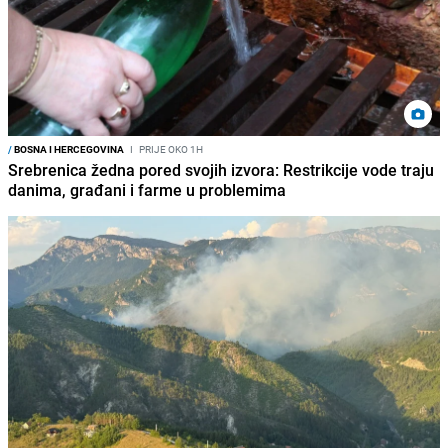
/
BOSNA I HERCEGOVINA
I
PRIJE OKO 1H
Srebrenica žedna pored svojih izvora: Restrikcije vode traju
danima, građani i farme u problemima