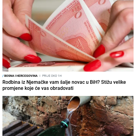
/
BOSNA I HERCEGOVINA
I
PRIJE OKO 1H
Rodbina iz Njemačke vam šalje novac u BiH? Stižu velike
promjene koje će vas obradovati