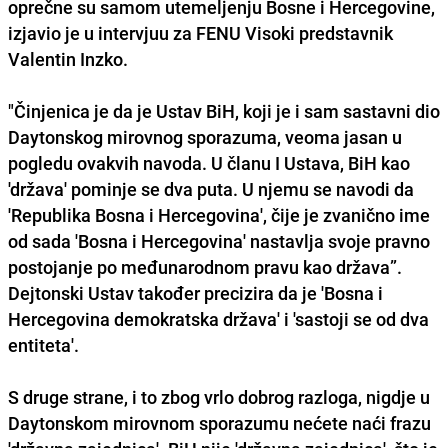
oprečne su samom utemeljenju Bosne i Hercegovine,
izjavio je u intervjuu za FENU Visoki predstavnik
Valentin Inzko.
"Činjenica je da je Ustav BiH, koji je i sam sastavni dio
Daytonskog mirovnog sporazuma, veoma jasan u
pogledu ovakvih navoda. U članu I Ustava, BiH kao
'država' pominje se dva puta. U njemu se navodi da
'Republika Bosna i Hercegovina', čije je zvanično ime
od sada 'Bosna i Hercegovina' nastavlja svoje pravno
postojanje po međunarodnom pravu kao država”.
Dejtonski Ustav također precizira da je 'Bosna i
Hercegovina demokratska država' i 'sastoji se od dva
entiteta'.
S druge strane, i to zbog vrlo dobrog razloga, nigdje u
Daytonskom mirovnom sporazumu nećete naći frazu