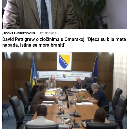
/
BOSNA I HERCEGOVINA
I
PRIJE OKO 1H
David Pettigrew o zločinima u Omarskoj: "Djeca su bila meta
napada, istina se mora braniti"