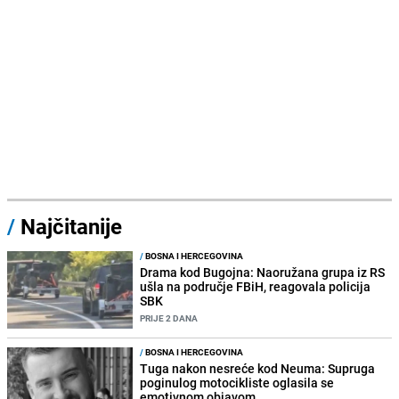
/
Najčitanije
/
BOSNA I HERCEGOVINA
Drama kod Bugojna: Naoružana grupa iz RS
ušla na područje FBiH, reagovala policija
SBK
PRIJE 2 DANA
/
BOSNA I HERCEGOVINA
Tuga nakon nesreće kod Neuma: Supruga
poginulog motocikliste oglasila se
emotivnom objavom