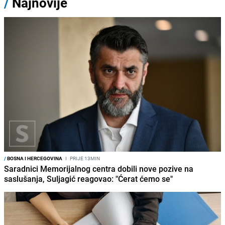
/
Najnovije
/
BOSNA I HERCEGOVINA
I
PRIJE 13MIN
Saradnici Memorijalnog centra dobili nove pozive na
saslušanja, Suljagić reagovao: "Ćerat ćemo se"