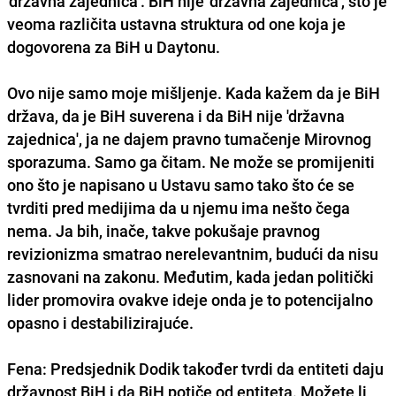
'državna zajednica'. BiH nije 'državna zajednica', što je
veoma različita ustavna struktura od one koja je
dogovorena za BiH u Daytonu.
Ovo nije samo moje mišljenje. Kada kažem da je BiH
država, da je BiH suverena i da BiH nije 'državna
zajednica', ja ne dajem pravno tumačenje Mirovnog
sporazuma. Samo ga čitam. Ne može se promijeniti
ono što je napisano u Ustavu samo tako što će se
tvrditi pred medijima da u njemu ima nešto čega
nema. Ja bih, inače, takve pokušaje pravnog
revizionizma smatrao nerelevantnim, budući da nisu
zasnovani na zakonu. Međutim, kada jedan politički
lider promovira ovakve ideje onda je to potencijalno
opasno i destabilizirajuće.
Fena: Predsjednik Dodik također tvrdi da entiteti daju
državnost BiH i da BiH potiče od entiteta. Možete li