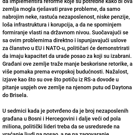
da implementira reforme koje su potrebne kako bi ova
zemlja mogla rješavati prave probleme, da samo
nabrojim neke, rastuća nezaposlenost, niske penzije,
loša infrastruktura i korupcija, a da ne spominjem
formiranje vlasti na državnom nivou. Suočavajući se
sa ovim problemima direktno i ispunjavajući uslove
za članstvo u EU i NATO-u, političari će demonstrirati
da imaju kapacitet da urade posao za koji su izabrani.
Građani ove zemlje traže manje beskorisne retorike, a
više pomaka prema evropskoj budućnosti. Nažalost,
izjave kao što su ove što potiču iz RS-a dovode u
pitanje uspjeh ove zemlje na njenom putu od Daytona
do Brisela.
U sedmici kada je potvrđeno da je broj nezaposlenih
građana u Bosni i Hercegovini i dalje veći od pola
miliona, politički lideri treba da se usredsrede na
vraćanje ljudi na posao, a ne na zagovaranje