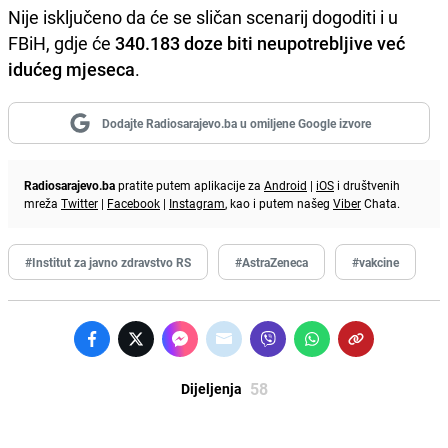
Nije isključeno da će se sličan scenarij dogoditi i u
FBiH, gdje će
340.183 doze biti neupotrebljive već
idućeg mjeseca
.
Dodajte Radiosarajevo.ba u omiljene Google izvore
Radiosarajevo.ba
pratite putem aplikacije za
Android
|
iOS
i društvenih
mreža
Twitter
|
Facebook
|
Instagram
, kao i putem našeg
Viber
Chata.
#Institut za javno zdravstvo RS
#AstraZeneca
#vakcine
58
Dijeljenja