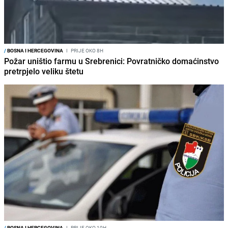
/
BOSNA I HERCEGOVINA
I
PRIJE OKO 8H
Požar uništio farmu u Srebrenici: Povratničko domaćinstvo
pretrpjelo veliku štetu
/
BOSNA I HERCEGOVINA
I
PRIJE OKO 10H