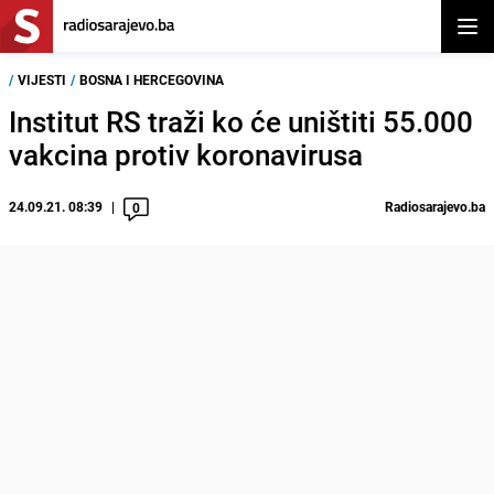
Otvor
/
VIJESTI
/
BOSNA I HERCEGOVINA
Institut RS traži ko će uništiti 55.000
vakcina protiv koronavirusa
24.09.21. 08:39
Radiosarajevo.ba
0