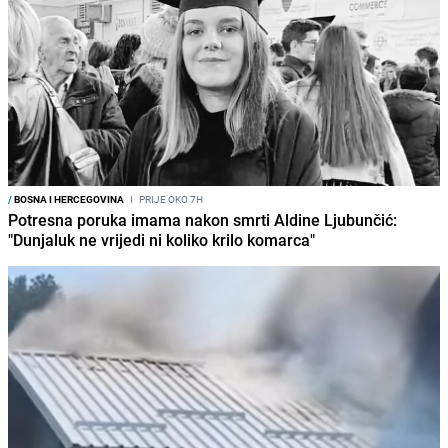
/
BOSNA I HERCEGOVINA
I
PRIJE OKO 7H
Potresna poruka imama nakon smrti Aldine Ljubunčić:
"Dunjaluk ne vrijedi ni koliko krilo komarca"