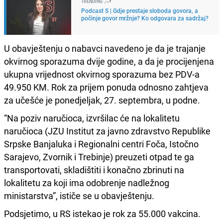
TRENDING
Podcast S | Gdje prestaje sloboda govora, a
počinje govor mržnje? Ko odgovara za sadržaj?
U obavještenju o nabavci navedeno je da je trajanje
okvirnog sporazuma dvije godine, a da je procijenjena
ukupna vrijednost okvirnog sporazuma bez PDV-a
49.950 KM. Rok za prijem ponuda odnosno zahtjeva
za učešće je ponedjeljak, 27. septembra, u podne.
“Na poziv naručioca, izvršilac će na lokalitetu
naručioca (JZU Institut za javno zdravstvo Republike
Srpske Banjaluka i Regionalni centri Foča, Istočno
Sarajevo, Zvornik i Trebinje) preuzeti otpad te ga
transportovati, skladištiti i konačno zbrinuti na
lokalitetu za koji ima odobrenje nadležnog
ministarstva”, ističe se u obavještenju.
Podsjetimo, u RS istekao je rok za 55.000 vakcina.