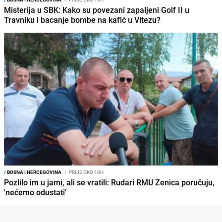
Misterija u SBK: Kako su povezani zapaljeni Golf II u
Travniku i bacanje bombe na kafić u Vitezu?
/
BOSNA I HERCEGOVINA
I
PRIJE OKO 10H
Pozlilo im u jami, ali se vratili: Rudari RMU Zenica poručuju,
'nećemo odustati'