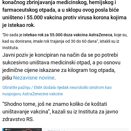
konačnog zbrinjavanja medicinskog, hemijskog i
farmaceutskog otpada, a u sklopu ovog posla biće
uništeno i 55.000 vakcina protiv virusa korona kojima
je istekao rok.
"Do sada je
istekao rok za 55.000 doza vakcina AstraZeneca
, koje su,
kad su donirane, imale rok trajanja od 30 do 60 dana", istakli su iz
Instituta.
Javni poziv je koncipiran na način da se po potrebi
sukcesivno uništava medicinski otpad, a po osnovu
jedinične cijene iskazane za kilogram tog otpada,
pišu
Nezavisne novine
.
Obratite pažnju /
EMA dodala rijedak neurološki sindrom kao
nuspojavu AstraZenecine vakcine
“Shodno tome, još ne znamo koliko će koštati
uništavanje vakcina”, kazali su iz Instituta za javno
zdravstvo RS.