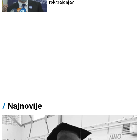
rok trajanja?
/
Najnovije