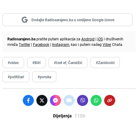
Dodajte Radiosarajevo.ba u omiljene Google izvore
Radiosarajevo.ba
pratite putem aplikacije za
Android
|
iOS
i društvenih
mreža
Twitter
|
Facebook
|
Instagram
, kao i putem našeg
Viber
Chata.
#video
#BiH
#Izet ef, Čamdžić
#Zavidovići
#političari
#poruka
1106
Dijeljenja