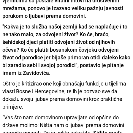
vjernicima su postale viralni hitovi na društvenim
mrežama, ponovo je izazvao veliku pažnju javnosti
porukom o ljubavi prema domovini.
"Kakva je to služba našoj zemlji kad se naplaćuje i to
ne tako malo, za odvojeni život?
Ko će, braćo,
šehidskoj djeci platiti odvojeni život od njihovih
očeva?
Ko će platiti bosanskom čovjeku odvojeni
život od porodice jer bijaše primoran otići daleko kako
bi zaradio sebi i svojoj porodici", postavio je pitanje
imam iz Zavidovića.
Oštro je kritizirao one koji obnašaju funkcije u tijelima
vlasti Bosne i Hercegovine, te ih je pozvao sve da
dokažu svoju ljubav prema domovini kroz praktične
primjere.
"Vas što nam domovinom upravljate od općine do
države molimo: Ništa nam o ljubavi prema domovini
nemojte govoriti. Da je volite pokažite.
Siđite među