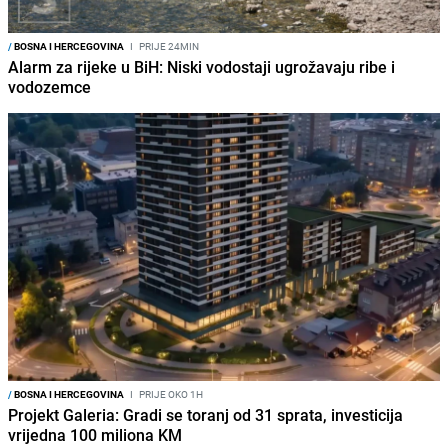
/
BOSNA I HERCEGOVINA
I
PRIJE 24MIN
Alarm za rijeke u BiH: Niski vodostaji ugrožavaju ribe i
vodozemce
/
BOSNA I HERCEGOVINA
I
PRIJE OKO 1H
Projekt Galeria: Gradi se toranj od 31 sprata, investicija
vrijedna 100 miliona KM