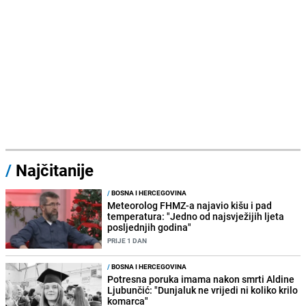
/
Najčitanije
/
BOSNA I HERCEGOVINA
Meteorolog FHMZ-a najavio kišu i pad
temperatura: "Jedno od najsvježijih ljeta
posljednjih godina"
PRIJE 1 DAN
/
BOSNA I HERCEGOVINA
Potresna poruka imama nakon smrti Aldine
Ljubunčić: "Dunjaluk ne vrijedi ni koliko krilo
komarca"