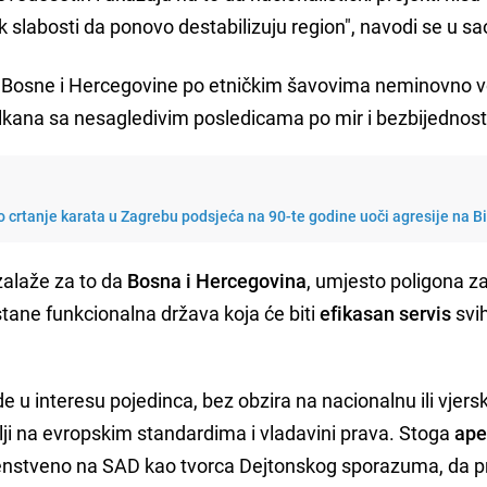
 slabosti da ponovo destabilizuju region", navodi se u s
ja Bosne i Hercegovine po etničkim šavovima neminovno v
alkana sa nesagledivim posledicama po mir i bezbijednost
crtanje karata u Zagrebu podsjeća na 90-te godine uoči agresije na B
zalaže za to da
Bosna i Hercegovina
, umjesto poligona z
ostane funkcionalna država koja će biti
efikasan servis
svih
rade u interesu pojedinca, bez obzira na nacionalnu ili vjers
lji na evropskim standardima i vladavini prava. Stoga
ape
venstveno na SAD kao tvorca Dejtonskog sporazuma, da 