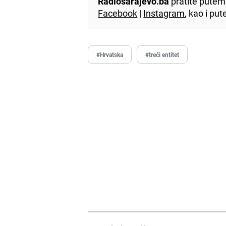
Radiosarajevo.ba
pratite putem 
Facebook
|
Instagram
, kao i p
#Hrvatska
#treći entitet