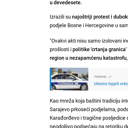
u devedesete.
Izrazili su
najoštriji protest i dubo
podjele Bosne i Hercegovine u sa
"Ovakvi akti nisu samo izolovani i
prošlosti i
politike 'crtanja granica'
region u nezapamćenu katastrofu
TRENDING
Učenici trpjeli vrš
Kao mreža koja baštini tradiciju in
Sarajevo prkoseći podjelama, pods
Karađorđevo i tragične posljedice
neodoljivo podsećaju na retoriku de