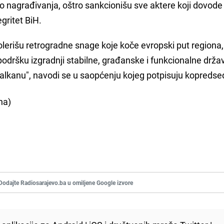
o nagrađivanja, oštro sankcionišu sve aktere koji dovode
egritet BiH.
tolerišu retrogradne snage koje koče evropski put regiona
podršku izgradnji stabilne, građanske i funkcionalne drža
alkanu", navodi se u saopćenju kojeg potpisuju kopredsed
na)
Dodajte Radiosarajevo.ba u omiljene Google izvore