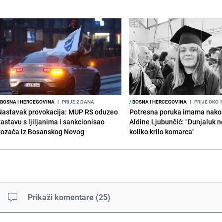
BOSNA I HERCEGOVINA
I
PRIJE 2 DANA
/
BOSNA I HERCEGOVINA
I
PRIJE OKO 
Nastavak provokacija: MUP RS oduzeo
Potresna poruka imama nako
zastavu s ljiljanima i sankcionisao
Aldine Ljubunčić: "Dunjaluk ne
vozača iz Bosanskog Novog
koliko krilo komarca"
Prikaži komentare
(
25
)