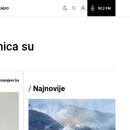
RADIO
90,2 FM
nica su
osarajevo.ba
/
Najnovije