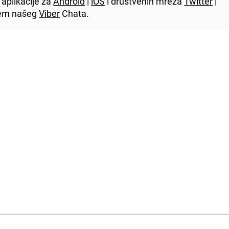
aplikacije za
Android
|
iOS
i društvenih mreža
Twitter
|
utem našeg
Viber
Chata.