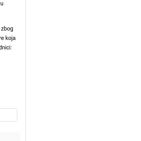
 u
, zbog
ve koja
nici: