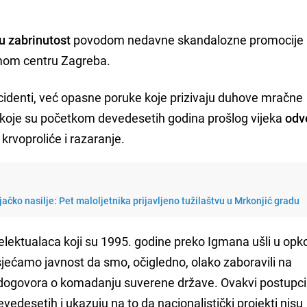
ku zabrinutost
povodom nedavne skandalozne promocije
mom centru Zagreba.
ncidenti, već opasne poruke koje prizivaju duhove mračne
koje su početkom devedesetih godina prošlog vijeka
odv
, krvoproliće i razaranje.
njačko nasilje: Pet maloljetnika prijavljeno tužilaštvu u Mrkonjić gradu
telektualaca koji su 1995. godine preko Igmana ušli u opk
jećamo javnost da smo, očigledno, olako zaboravili na
 dogovora o komadanju suverene države. Ovakvi postupci
vedesetih i ukazuju na to da nacionalistički projekti nisu