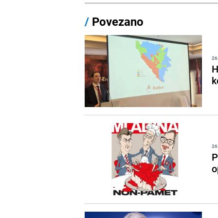
/
Povezano
26
H
k
26
P
o