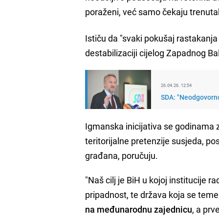
poraženi, već samo čekaju trenutak
Ističu da "svaki pokušaj rastakan
destabilizaciji cijelog Zapadnog B
26.04.26. 12:54
SDA: "Neodgovorno 
Igmanska inicijativa se godinama 
teritorijalne pretenzije susjeda, p
građana, poručuju.
"Naš cilj je BiH u kojoj institucije 
pripadnost, te država koja se teme
na međunarodnu zajednicu
, a pr