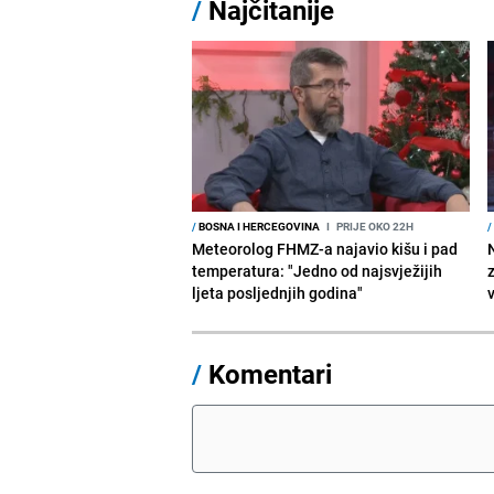
/
Najčitanije
/
BOSNA I HERCEGOVINA
I
PRIJE OKO 22H
/
Meteorolog FHMZ-a najavio kišu i pad
temperatura: "Jedno od najsvježijih
ljeta posljednjih godina"
/
Komentari