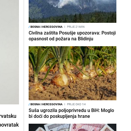
/
BOSNA I HERCEGOVINA
I
PRIJE 21MIN
Civilna zaštita Posušje upozorava: Postoji
opasnost od požara na Blidinju
/
BOSNA I HERCEGOVINA
I
PRIJE OKO 1H
Suša ugrozila poljoprivredu u BiH: Moglo
rvatsku
bi doći do poskupljenja hrane
povratak