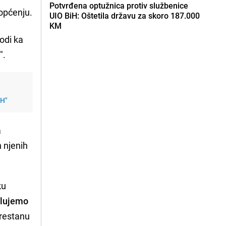
Potvrđena optužnica protiv službenice
aopćenju.
UIO BiH: Oštetila državu za skoro 187.000
KM
odi ka
".
iH"
a
 njenih
ku
lujemo
prestanu