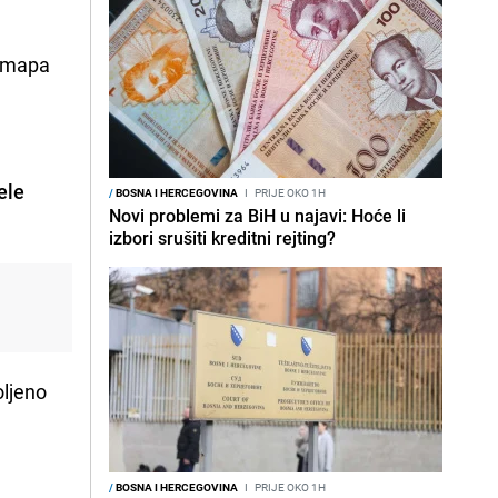
 mapa
ele
/
BOSNA I HERCEGOVINA
I
PRIJE OKO 1H
Novi problemi za BiH u najavi: Hoće li
izbori srušiti kreditni rejting?
oljeno
/
BOSNA I HERCEGOVINA
I
PRIJE OKO 1H