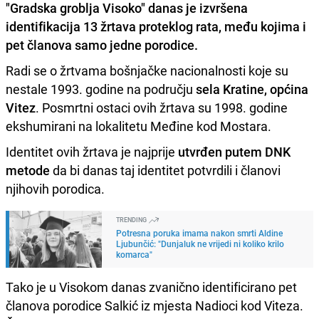
"Gradska groblja Visoko" danas je izvršena
identifikacija 13 žrtava proteklog rata
, među kojima i
pet članova samo jedne porodice.
Radi se o žrtvama bošnjačke nacionalnosti koje su
nestale 1993. godine na području
sela Kratine, općina
Vitez
. Posmrtni ostaci ovih žrtava su 1998. godine
ekshumirani na lokalitetu Međine kod Mostara.
Identitet ovih žrtava je najprije
utvrđen putem DNK
metode
da bi danas taj identitet potvrdili i članovi
njihovih porodica.
TRENDING
Potresna poruka imama nakon smrti Aldine
Ljubunčić: "Dunjaluk ne vrijedi ni koliko krilo
komarca"
Tako je u Visokom danas zvanično identificirano pet
članova porodice Salkić iz mjesta Nadioci kod Viteza.