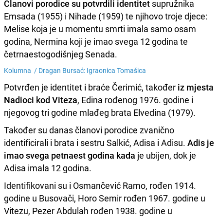
Članovi porodice su potvrdili identitet
supružnika
Emsada (1955) i Nihade (1959) te njihovo troje djece:
Melise koja je u momentu smrti imala samo osam
godina, Nermina koji je imao svega 12 godina te
četrnaestogodišnjeg Senada.
Kolumna /
Dragan Bursać: Igraonica Tomašica
Potvrđen je identitet i braće Čerimić, također
iz mjesta
Nadioci kod Viteza
, Edina rođenog 1976. godine i
njegovog tri godine mlađeg brata Elvedina (1979).
Također su danas članovi porodice zvanično
identificirali i brata i sestru Salkić, Adisa i Adisu.
Adis je
imao svega petnaest godina kada
je ubijen, dok je
Adisa imala 12 godina.
Identifikovani su i Osmančević Ramo, rođen 1914.
godine u Busovači, Horo Semir rođen 1967. godine u
Vitezu, Pezer Abdulah rođen 1938. godine u