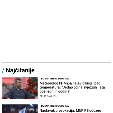
/
Najčitanije
/
BOSNA I HERCEGOVINA
Meteorolog FHMZ-a najavio kišu i pad
temperatura: "Jedno od najsvježijih ljeta
posljednjih godina"
PRIJE OKO 19H
/
BOSNA I HERCEGOVINA
Nastavak provokacija: MUP RS oduzeo