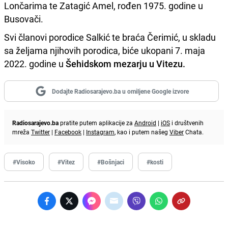
Lončarima te Zatagić Amel, rođen 1975. godine u
Busovači.
Svi članovi porodice Salkić te braća Čerimić, u skladu
sa željama njihovih porodica, biće ukopani 7. maja
2022. godine u
Šehidskom mezarju u Vitezu.
Dodajte Radiosarajevo.ba u omiljene Google izvore
Radiosarajevo.ba
pratite putem aplikacije za
Android
|
iOS
i društvenih
mreža
Twitter
|
Facebook
|
Instagram
, kao i putem našeg
Viber
Chata.
#Visoko
#Vitez
#Bošnjaci
#kosti