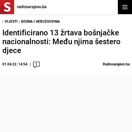
Otvor
/
VIJESTI
/
BOSNA I HERCEGOVINA
Identificirano 13 žrtava bošnjačke
nacionalnosti: Među njima šestero
djece
01.04.22. 14:54
Radiosarajevo.ba
1