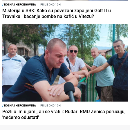
/
BOSNA I HERCEGOVINA
I
PRIJE OKO 10H
Misterija u SBK: Kako su povezani zapaljeni Golf II u
Travniku i bacanje bombe na kafić u Vitezu?
/
BOSNA I HERCEGOVINA
I
PRIJE OKO 10H
Pozlilo im u jami, ali se vratili: Rudari RMU Zenica poručuju,
'nećemo odustati'