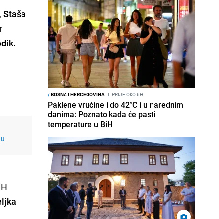
h,
Staša
r
dik.
/
BOSNA I HERCEGOVINA
I
PRIJE OKO 6H
Paklene vrućine i do 42°C i u narednim
danima: Poznato kada će pasti
temperature u BiH
ju
iH
eljka