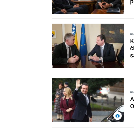
p
06
K
č
s
06
A
O