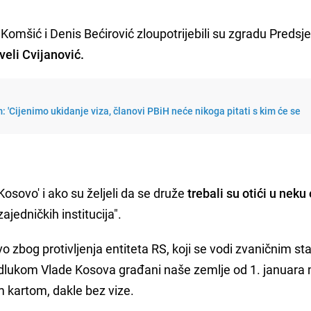
Komšić i Denis Bećirović zloupotrijebili su zgradu Predsj
veli Cvijanović.
: 'Cijenimo ukidanje viza, članovi PBiH neće nikoga pitati s kim će se
osovo' i ako su željeli da se druže
trebali su otići u neku
ajedničkih institucija".
o zbog protivljenja entiteta RS, koji se vodi zvaničnim s
e odlukom Vlade Kosova građani naše zemlje od 1. januara
 kartom, dakle bez vize.