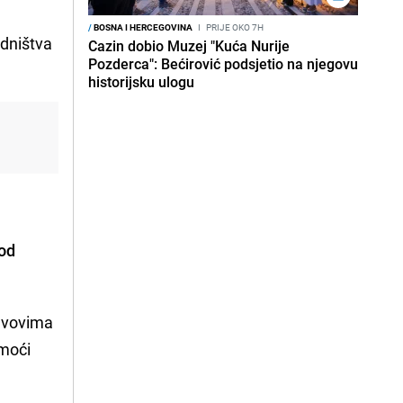
/
BOSNA I HERCEGOVINA
I
PRIJE OKO 7H
edništva
Cazin dobio Muzej "Kuća Nurije
Pozderca": Bećirović podsjetio na njegovu
historijsku ulogu
 od
tavovima
 moći