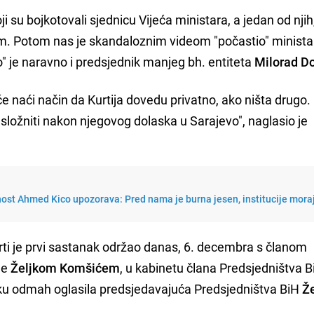
koji su bojkotovali sjednicu Vijeća ministara, a jedan od nji
tom. Potom nas je skandaloznim videom "počastio" minista
" je naravno i predsjednik manjeg bh. entiteta
Milorad Do
 će naći način da Kurtija dovedu privatno, ako ništa drugo.
usložniti nakon njegovog dolaska u Sarajevo", naglasio je
nost Ahmed Kico upozorava: Pred nama je burna jesen, institucije mora
urti je prvi sastanak održao danas, 6. decembra s članom
ne
Željkom Komšićem
, u kabinetu člana Predsjedništva B
oku odmah oglasila predsjedavajuća Predsjedništva BiH
Ž