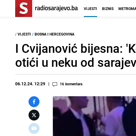
VIJESTI
BIZNIS
METROMA
/
VIJESTI
/
BOSNA I HERCEGOVINA
I Cvijanović bijesna: '
otići u neku od saraje
06.12.24. 12:29
16
komentara