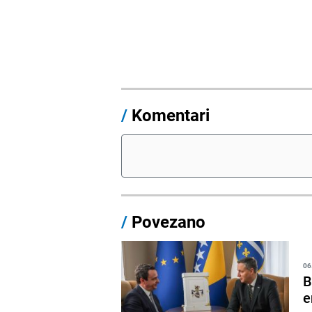
/
Komentari
/
Povezano
06
B
e