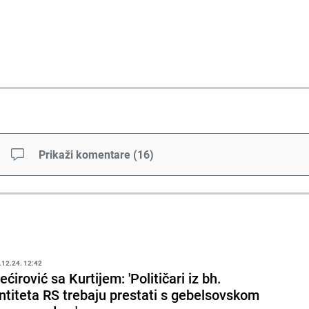
Prikaži komentare
(
16
)
.12.24. 12:42
ećirović sa Kurtijem: 'Političari iz bh.
ntiteta RS trebaju prestati s gebelsovskom