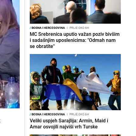
/
BOSNA I HERCEGOVINA
I
PRIJE OKO 6H
MC Srebrenica uputio važan poziv bivšim
i sadašnjim uposlenicima: "Odmah nam
se obratite"
/
BOSNA I HERCEGOVINA
I
PRIJE OKO 6H
k
Veliki uspjeh Sarajlija: Armin, Maid i
Amar osvojili najviši vrh Turske