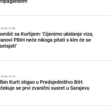
ropagandom'
.12.24. 11:30
omšić sa Kurtijem: 'Cijenimo ukidanje viza,
lanovi PBiH neće nikoga pitati s kim će se
astajati'
.12.24. 11:10
lbin Kurti stigao u Predsjedništvo BiH:
čekuje se prvi zvanični susret u Sarajevu