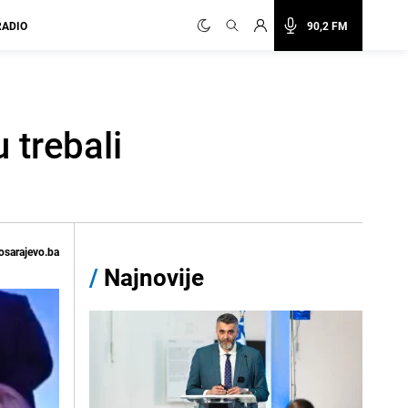
RADIO
90,2 FM
u trebali
osarajevo.ba
/
Najnovije