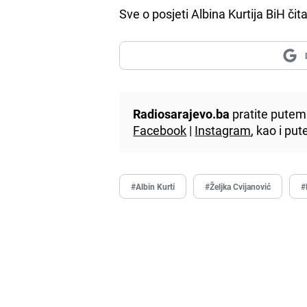
Sve o posjeti Albina Kurtija BiH čit
Radiosarajevo.ba
pratite putem 
Facebook
|
Instagram
, kao i p
#Albin Kurti
#Željka Cvijanović
#