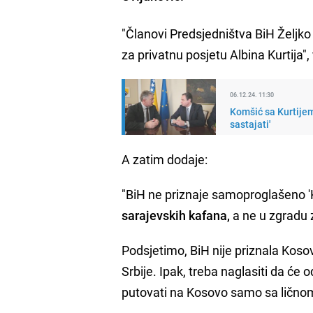
"Članovi Predsjedništva BiH Željko 
za privatnu posjetu Albina Kurtija",
06.12.24. 11:30
Komšić sa Kurtijem
sastajati'
A zatim dodaje:
"BiH ne priznaje samoproglašeno 'K
sarajevskih kafana,
a ne u zgradu z
Podsjetimo, BiH nije priznala Kosov
Srbije. Ipak, treba naglasiti da ć
putovati na Kosovo samo sa ličnom