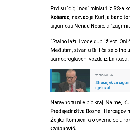
Prvi su "digli nos" ministri iz RS-a 
Košarac
, nazvao je Kurtija bandi
sigurnosti
Nenad Nešić,
a "zagrmio
"Stalno lažu i vode dupli život. Oni
Međutim, stvari u BiH će se bitno 
samoproglašeni vožda iz Laktaša.
TRENDING
Stručnjak za sigur
djelovati
Naravno tu nije bio kraj. Naime, K
Predsjedništva Bosne i Hercegovi
Željka Komšića, a o svemu se u r
Cvijanović.