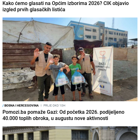
Kako ćemo glasati na Općim izborima 2026? CIK objavio
izgled prvih glasačkih listića
/
BOSNA I HERCEGOVINA
I
PRIJE OKO 10H
Pomozi.ba pomaže Gazi: Od početka 2026. podijeljeno
40.000 toplih obroka, u augustu nove aktivnosti