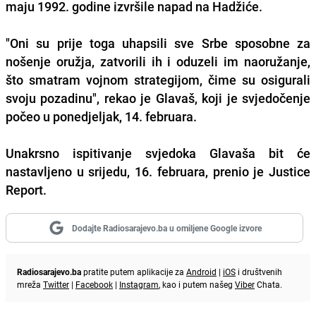
maju 1992. godine izvršile napad na Hadžiće.
"Oni su prije toga uhapsili sve Srbe sposobne za
nošenje oružja, zatvorili ih i oduzeli im naoružanje,
što smatram vojnom strategijom, čime su osigurali
svoju pozadinu", rekao je Glavaš, koji je svjedočenje
počeo u ponedjeljak, 14. februara.
Unakrsno ispitivanje svjedoka Glavaša bit će
nastavljeno u srijedu, 16. februara, prenio je Justice
Report.
Dodajte Radiosarajevo.ba u omiljene Google izvore
Radiosarajevo.ba
pratite putem aplikacije za
Android
|
iOS
i društvenih
mreža
Twitter
|
Facebook
|
Instagram
, kao i putem našeg
Viber
Chata.