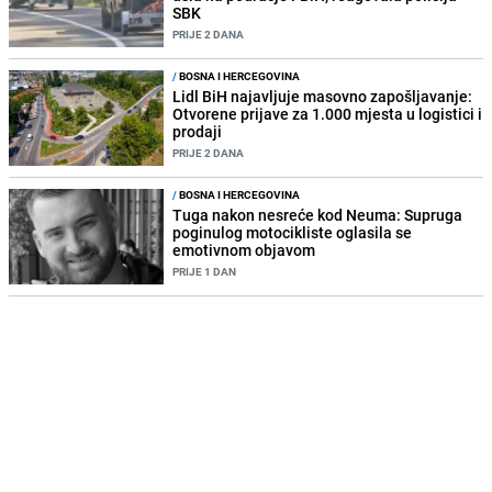
SBK
PRIJE 2 DANA
/
BOSNA I HERCEGOVINA
Lidl BiH najavljuje masovno zapošljavanje:
Otvorene prijave za 1.000 mjesta u logistici i
prodaji
PRIJE 2 DANA
/
BOSNA I HERCEGOVINA
Tuga nakon nesreće kod Neuma: Supruga
poginulog motocikliste oglasila se
emotivnom objavom
PRIJE 1 DAN