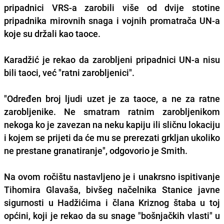
pripadnici VRS-a zarobili više od dvije stotine
pripadnika mirovnih snaga i vojnih promatrača UN-a
koje su držali kao taoce.
Karadžić je rekao da zarobljeni pripadnici UN-a nisu
bili taoci, već "ratni zarobljenici".
"Određen broj ljudi uzet je za taoce, a ne za ratne
zarobljenike. Ne smatram ratnim zarobljenikom
nekoga ko je zavezan na neku kapiju ili sličnu lokaciju
i kojem se prijeti da će mu se prerezati grkljan ukoliko
ne prestane granatiranje", odgovorio je Smith.
Na ovom ročištu nastavljeno je i unakrsno ispitivanje
Tihomira Glavaša, bivšeg načelnika Stanice javne
sigurnosti u Hadžićima i člana Kriznog štaba u toj
općini, koji je rekao da su snage "bošnjačkih vlasti" u