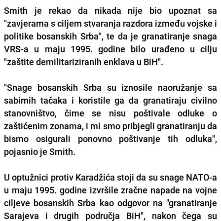
Smith je rekao da nikada nije bio upoznat sa
"zavjerama s ciljem stvaranja razdora između vojske i
politike bosanskih Srba", te da je granatiranje snaga
VRS-a u maju 1995. godine bilo urađeno u cilju
"zaštite demilitariziranih enklava u BiH".
"Snage bosanskih Srba su iznosile naoružanje sa
sabirnih tačaka i koristile ga da granatiraju civilno
stanovništvo, čime se nisu poštivale odluke o
zaštićenim zonama, i mi smo pribjegli granatiranju da
bismo osigurali ponovno poštivanje tih odluka",
pojasnio je Smith.
U optužnici protiv Karadžića stoji da su snage NATO-a
u maju 1995. godine izvršile zračne napade na vojne
ciljeve bosanskih Srba kao odgovor na "granatiranje
Sarajeva i drugih područja BiH", nakon čega su