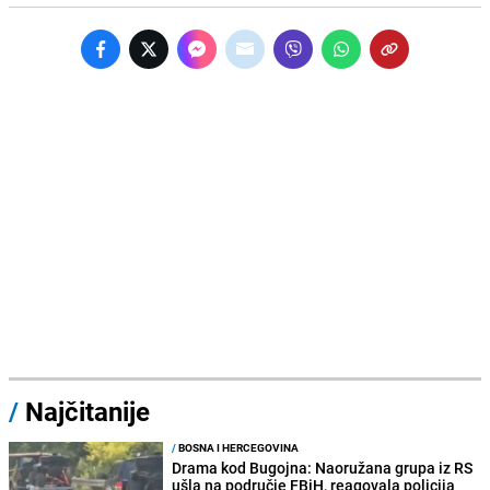
/
Najčitanije
/
BOSNA I HERCEGOVINA
Drama kod Bugojna: Naoružana grupa iz RS
ušla na područje FBiH, reagovala policija