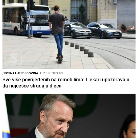
/
BOSNA I HERCEGOVINA
I
PRIJE OKO 10H
Sve više povrijeđenih na romobilima: Ljekari upozoravaju
da najčešće stradaju djeca