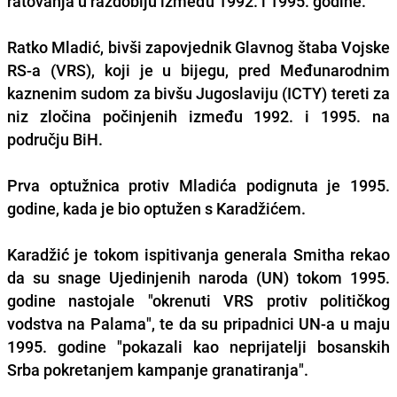
ratovanja u razdoblju između 1992. i 1995. godine.
Ratko Mladić, bivši zapovjednik Glavnog štaba Vojske
RS-a (VRS), koji je u bijegu, pred Međunarodnim
kaznenim sudom za bivšu Jugoslaviju (ICTY) tereti za
niz zločina počinjenih između 1992. i 1995. na
području BiH.
Prva optužnica protiv Mladića podignuta je 1995.
godine, kada je bio optužen s Karadžićem.
Karadžić je tokom ispitivanja generala Smitha rekao
da su snage Ujedinjenih naroda (UN) tokom 1995.
godine nastojale "okrenuti VRS protiv političkog
vodstva na Palama", te da su pripadnici UN-a u maju
1995. godine "pokazali kao neprijatelji bosanskih
Srba pokretanjem kampanje granatiranja".