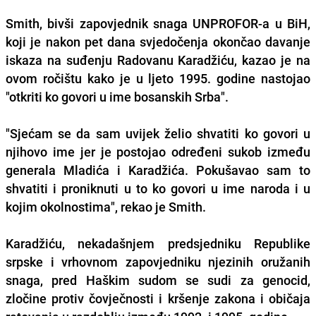
Smith, bivši zapovjednik snaga UNPROFOR-a u BiH,
koji je nakon pet dana svjedočenja okončao davanje
iskaza na suđenju Radovanu Karadžiću, kazao je na
ovom ročištu kako je u ljeto 1995. godine nastojao
"otkriti ko govori u ime bosanskih Srba".
"Sjećam se da sam uvijek želio shvatiti ko govori u
njihovo ime jer je postojao određeni sukob između
generala Mladića i Karadžića. Pokušavao sam to
shvatiti i proniknuti u to ko govori u ime naroda i u
kojim okolnostima", rekao je Smith.
Karadžiću, nekadašnjem predsjedniku Republike
srpske i vrhovnom zapovjedniku njezinih oružanih
snaga, pred Haškim sudom se sudi za genocid,
zločine protiv čovječnosti i kršenje zakona i običaja