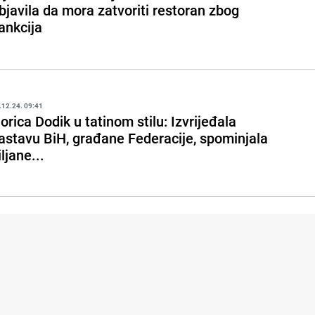
bjavila da mora zatvoriti restoran zbog
ankcija
.12.24. 09:41
orica Dodik u tatinom stilu: Izvrijeđala
astavu BiH, građane Federacije, spominjala
jiljane...