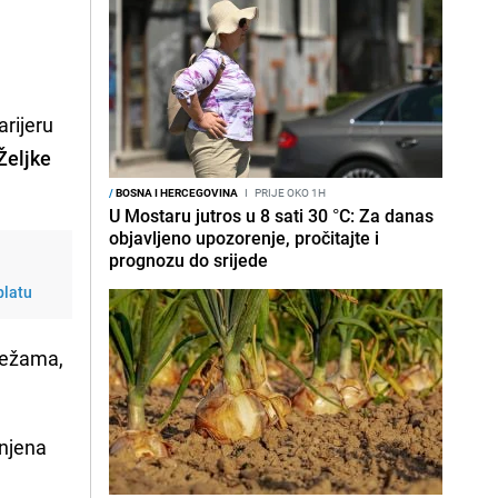
arijeru
Željke
/
BOSNA I HERCEGOVINA
I
PRIJE OKO 1H
U Mostaru jutros u 8 sati 30 °C: Za danas
objavljeno upozorenje, pročitajte i
prognozu do srijede
platu
mrežama,
 njena