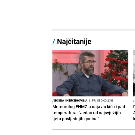
/
Najčitanije
/
BOSNA I HERCEGOVINA
I
PRIJE OKO 23H
/
Meteorolog FHMZ-a najavio kišu i pad
temperatura: "Jedno od najsvježijih
ljeta posljednjih godina"