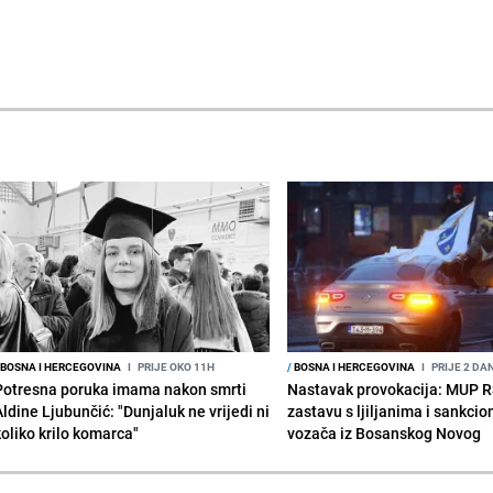
BOSNA I HERCEGOVINA
I
PRIJE OKO 11H
/
BOSNA I HERCEGOVINA
I
PRIJE 2 DA
Potresna poruka imama nakon smrti
Nastavak provokacija: MUP 
Aldine Ljubunčić: "Dunjaluk ne vrijedi ni
zastavu s ljiljanima i sankcio
koliko krilo komarca"
vozača iz Bosanskog Novog