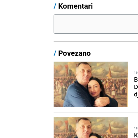
/
Komentari
/
Povezano
16
B
D
d
18
K