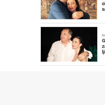
o
s
20
G
z
l