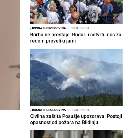
/
BOSNA I HERCEGOVINA
I
PRIJE OKO 1H
Borba ne prestaje: Rudari i četvrtu noć za
redom proveli u jami
/
BOSNA I HERCEGOVINA
I
PRIJE OKO 1H
Civilna zaštita Posušje upozorava: Postoji
opasnost od požara na Blidinju