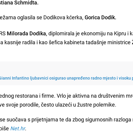
tiana Schmidta.
ežama oglasila se Dodikova kćerka,
Gorica Dodik.
 RS
Milorada Dodika
, diplomirala je ekonomiju na Kipru i k
 kasnije radila i kao šefica kabineta tadašnje ministrice
Gianni Infantino ljubavnici osigurao unapređeno radno mjesto i visoku 
ednog restorana i firme. Vrlo je aktivna na društvenim 
ve svoje porodile, često ulazeći u žustre polemike.
 se suočava s prijetnjama te da zbog sigurnosnih razloga
 piše
Net.hr
.