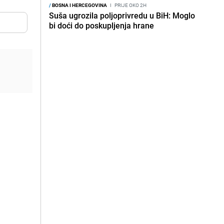
/
BOSNA I HERCEGOVINA
I
PRIJE OKO 2H
Suša ugrozila poljoprivredu u BiH: Moglo
bi doći do poskupljenja hrane