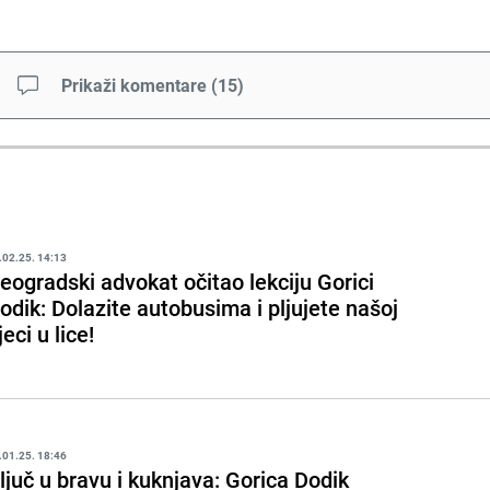
Prikaži komentare
(
15
)
.02.25. 14:13
eogradski advokat očitao lekciju Gorici
odik: Dolazite autobusima i pljujete našoj
jeci u lice!
.01.25. 18:46
ljuč u bravu i kuknjava: Gorica Dodik