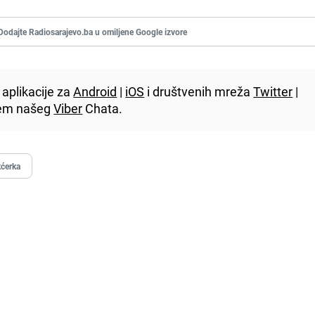
Dodajte Radiosarajevo.ba u omiljene Google izvore
aplikacije za
Android
|
iOS
i društvenih mreža
Twitter
|
utem našeg
Viber
Chata.
kćerka