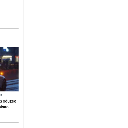
NA
RS oduzeo
nisao