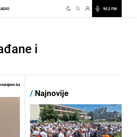
RADIO
90,2 FM
ađane i
osarajevo.ba
/
Najnovije