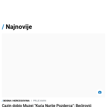
/
Najnovije
/
BOSNA I HERCEGOVINA
I
PRIJE 6MIN
Cazin dobio Muzej "Kuća Nurije Pozderca": Bećirović