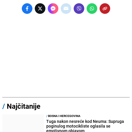
/
Najčitanije
/
BOSNA I HERCEGOVINA
Tuga nakon nesreće kod Neuma: Supruga
poginulog motocikliste oglasila se
emotivnom objavom