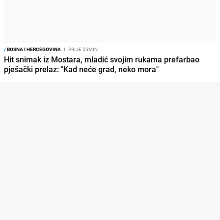
/
BOSNA I HERCEGOVINA
I
PRIJE 55MIN
Hit snimak iz Mostara, mladić svojim rukama prefarbao
pješački prelaz: "Kad neće grad, neko mora"