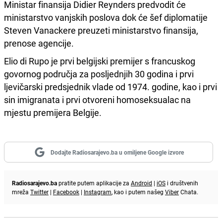
Ministar finansija Didier Reynders predvodit će
ministarstvo vanjskih poslova dok će šef diplomatije
Steven Vanackere preuzeti ministarstvo finansija,
prenose agencije.
Elio di Rupo je prvi belgijski premijer s francuskog
govornog područja za posljednjih 30 godina i prvi
ljevičarski predsjednik vlade od 1974. godine, kao i prvi
sin imigranata i prvi otvoreni homoseksualac na
mjestu premijera Belgije.
Dodajte Radiosarajevo.ba u omiljene Google izvore
Radiosarajevo.ba
pratite putem aplikacije za
Android
|
iOS
i društvenih
mreža
Twitter
|
Facebook
|
Instagram
, kao i putem našeg
Viber
Chata.