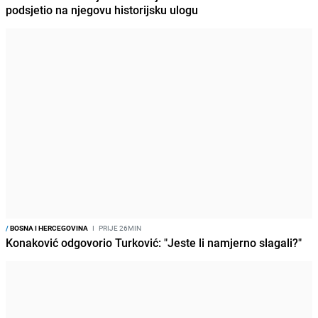
podsjetio na njegovu historijsku ulogu
/
BOSNA I HERCEGOVINA
I
PRIJE 26MIN
Konaković odgovorio Turković: "Jeste li namjerno slagali?"