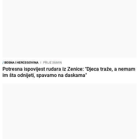
/
BOSNA I HERCEGOVINA
I
PRIJE 36MIN
Potresna ispovijest rudara iz Zenice: "Djeca traže, a nemam
im šta odnijeti, spavamo na daskama"