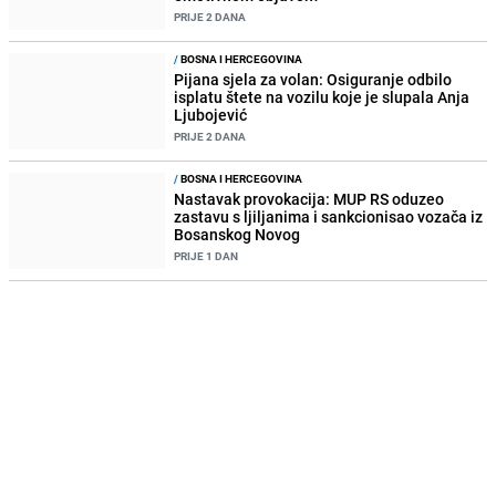
PRIJE 2 DANA
/
BOSNA I HERCEGOVINA
Pijana sjela za volan: Osiguranje odbilo
isplatu štete na vozilu koje je slupala Anja
Ljubojević
PRIJE 2 DANA
/
BOSNA I HERCEGOVINA
Nastavak provokacija: MUP RS oduzeo
zastavu s ljiljanima i sankcionisao vozača iz
Bosanskog Novog
PRIJE 1 DAN