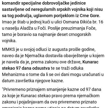
komandir specijalne dobrovoljačke jedinice
sastavljene od neregularnih srpskih vojnika koji nisu
sa tog područja, uglavnom porijeklom iz Crne Gore.
Imao je štab u jednoj kući u ulici Osmana Đikića br. 16
u naselju Aladža u Foči. Poslije preuzimanja Foče,
tamo je boravio sa najmanje deset crnogorskih
vojnika.
MMKS je u svojoj odluci iz augusta prošle godine,
naveo da je Njemačka dostavila obavještenje u kojem
je navela da je, prema zakonu ove države,
Kunarac
stekao 97 dana odsustva
te se traži odluka
Mehanizma o tome da li se ovi dani mogu uračunati u
datum završetka njegove kazne.
"Privremeno priznajem smanjenje kazne od 97 dana
za koje je Kunarac stekao pravo prema njemačkom
zakonu i pojašnjavam da ovo privremeno priznato
smanjenje kazne nema uticaja na datum završetka