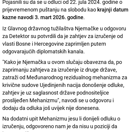
Pojasnili su da se u odluci od 22. jula 2024. godine o
prijevremenom puštanju na slobodu kao
krajnji datum
kazne navodi 3. mart 2026. godine
.
Iz Glavnog državnog tužilaštva Njemačke u odgovoru
za Detektor su potvrdili da je zahtjev za izručenje od
vlasti Bosne i Hercegovine zaprimljen putem
odgovarajućih diplomatskih kanala.
"Kako je Njemačka u ovom slučaju obavezna da, po
zaprimanju zahtjeva za izručenje iz druge države,
zatraži od Međunarodnog rezidualnog mehanizma za
krivične sudove Ujedinjenih nacija donošenje odluke,
zahtjev je uz saglasnost države podnositeljice
proslijeđen Mehanizmu", navodi se u odgovoru i
dodaju da odluka još uvijek nije donesena.
Na dodatni upit Mehanizmu jesu li donijeli odluku o
izručenju, odgovoreno nam je da nisu u poziciji da