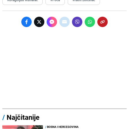
/
Najčitanije
/
BOSNA I HERCEGOVINA