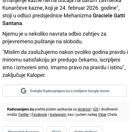
Kunarčeve kazne, koji je 24. februar 2026. godine",
stoji u odluci predsjednice Mehanizma
Graciele Gatti
Santana
.
Njemu je u nekoliko navrata odbio zahtjev za
prijevremeno puštanje na slobodu.
"Mislim da zaslužujemo nakon ovoliko godina pravdu i
minornu satisfakciju jer predugo čekamo, iscrpljeni
smo i izmoreni smo. Imamo pravo na pravdu i istinu",
zaključuje Kaloper.
Dodajte Radiosarajevo.ba u omiljene Google izvore
Radiosarajevo.ba
pratite putem aplikacije za
Android
|
iOS
i društvenih
mreža
Twitter
|
Facebook
|
Instagram
, kao i putem našeg
Viber
Chata.
#Dragoljub Kunarac
#Foča
#ratni zločinac