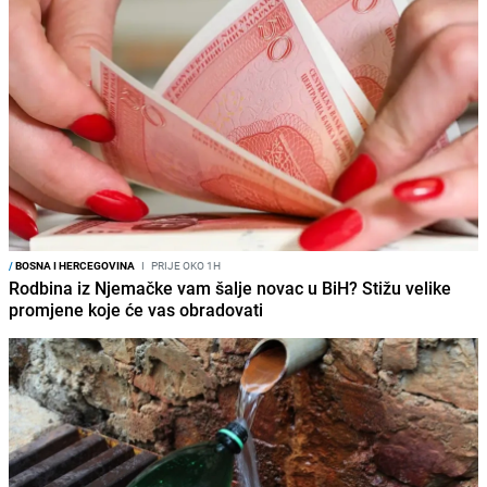
/
BOSNA I HERCEGOVINA
I
PRIJE OKO 1H
Rodbina iz Njemačke vam šalje novac u BiH? Stižu velike
promjene koje će vas obradovati