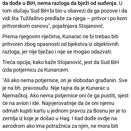
da dođe u BiH, nema razloga da bježi od suđenja.
U
tom slučaju Sud BiH bi bio u obavezi da ga pozove i da
vidi šta Tužilaštvo predlaže za njega – pritvor i po kom
pritvorskom osnovu", pojašnjava Stojanović.
Prema njegovim riječima, Kunarac ne bi trebao biti
pritvoren zbog opasnosti od bjekstva iz objektivnih
razloga, jer nije bježao i nije se mogao odazvati.
Treća opcija, kako kaže Stojanović, jest da Sud BiH
izda potjernicu za Kunarcem.
"Ali ako nema potjernice, on je slobodan građanin. Sve
je na bh. pravosuđu. Nije tajna da je Kunarac u
Njemačkoj. Ako nema potjernice oni će ga pustiti, sjest
će na avion i ide. Najvjerovatnije da će oni njemu
odmah kupiti kartu u jednom pravcu za Bosnu jer je to
zemlja iz koje je došao u Hag. I kad dođe ovdje na
aerodrom ako ima potražnica za njim, ne mora biti