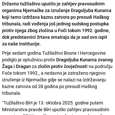
Državno tužilaštvo uputilo je zahtjev pravosudnim
organima Njemačke za izručenje Dragoljuba Kunarca
koji tamo izdržava kaznu zatvora po presudi Haškog
tribunala, radi vođenja još jednog sudskog postupka
protiv njega zbog zločina u Foči tokom 1992. godine,
dok predstavnici žrtava smatraju da je sad ovo ispit
za naše institucije.
Prije sedam godina Tužilaštvo Bosne i Hercegovine
podiglo je optužnicu protiv
Dragoljuba Kunarca zvanog
Žaga i Dragan
za
zločin protiv čovječnosti
na području
Foče tokom 1992., a nedavno je zatraženo njegovo
izručenje iz Njemačke gdje se nalazi na izdržavanju
kazne zatvora od 28 godina po presudi Haškog
tribunala.
"Tužilaštvo BiH je 13. oktobra 2025. godine putem
Ministarstva pravde BiH uputilo zahtjev pravosudnim