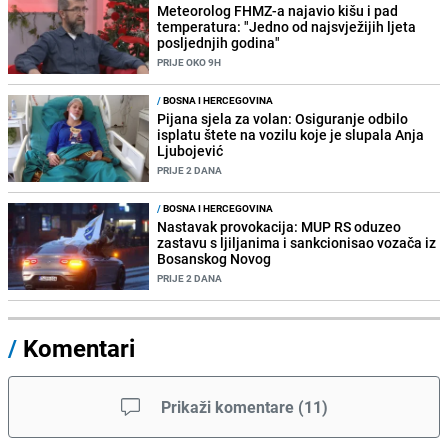
Meteorolog FHMZ-a najavio kišu i pad
temperatura: "Jedno od najsvježijih ljeta
posljednjih godina"
PRIJE OKO 9H
/
BOSNA I HERCEGOVINA
Pijana sjela za volan: Osiguranje odbilo
isplatu štete na vozilu koje je slupala Anja
Ljubojević
PRIJE 2 DANA
/
BOSNA I HERCEGOVINA
Nastavak provokacija: MUP RS oduzeo
zastavu s ljiljanima i sankcionisao vozača iz
Bosanskog Novog
PRIJE 2 DANA
/
Komentari
Prikaži komentare
(
11
)