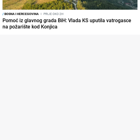
/
BOSNA I HERCEGOVINA
I
PRIJE OKO 2H
Pomoć iz glavnog grada BiH: Vlada KS uputila vatrogasce
na požarište kod Konjica