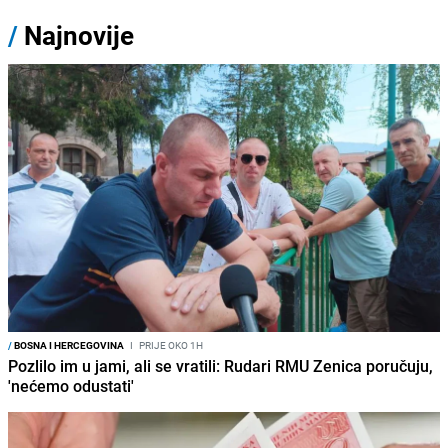
/
Najnovije
/
BOSNA I HERCEGOVINA
I
PRIJE OKO 1H
Pozlilo im u jami, ali se vratili: Rudari RMU Zenica poručuju,
'nećemo odustati'