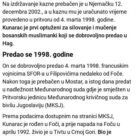
Na izdržavanje kazne prebačen je u Njemačku 12.
decembra 2002., a u kaznu mu je uračunato vrijeme
provedeno u pritvoru od 4. marta 1998. godine.
Kunarac je prvi optuženi za silovanje i mučenje
bosanskih muslimanki koji se dobrovoljno predao u
Hag.
Predao se 1998. godine
On se dobrovoljno predao 4. marta 1998. francuskim
vojnicima SFOR-a u Filipovićima nedaleko od Foče.
Nakon toga je prebačen u Mostar, a istog dana predat
u nadležnost Međunarodnog suda gdje je smješten u
Pritvorsku jedinicu Međunarodnog krivičnog suda za
bivšu Jugoslaviju (MKSJ).
Prema podacima dostupnim na stranici MKSJ,
Kunarac je rođen u Foči, a prije napada na Foču u
aprilu 1992. živio je u Tivtu u Crnoj Gori.
Bio je