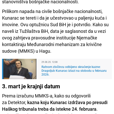
stanovništva bošnjačke nacionalnosti.
Prilikom napada na civile bošnjačke nacionalnosti,
Kunarac se tereti i da je učestvovao u paljenju kuća i
imovine. Ovu optužnicu Sud BiH je i potvrdio. Kako su
naveli iz Tužilaštva BiH, data je saglasnost da u vezi
ovog zahtjeva pravosudne institucije Njemačke
kontaktiraju Međunarodni mehanizam za krivične
sudove (MMKS) u Hagu.
29.08.25. 12:08
Ratnom zločincu odbijeno skraćenje kazne:
Dragoljub Kunarac izlazi na slobodu u februaru
2026.
3. mart je krajnji datum
Prema izračunu MMKS-a, kako su odgovorili
za Detektor,
kazna koju Kunarac izdržava po presudi
Haškog tribunala treba da istekne 24. februara
.