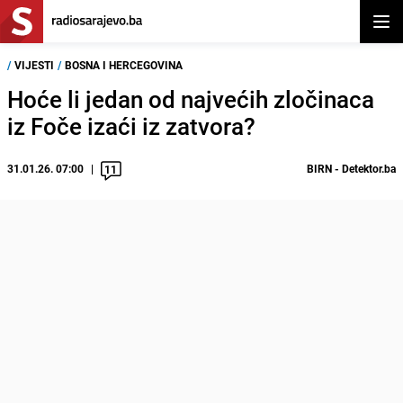
Otvor
/
VIJESTI
/
BOSNA I HERCEGOVINA
Hoće li jedan od najvećih zločinaca
iz Foče izaći iz zatvora?
31.01.26. 07:00
BIRN - Detektor.ba
11