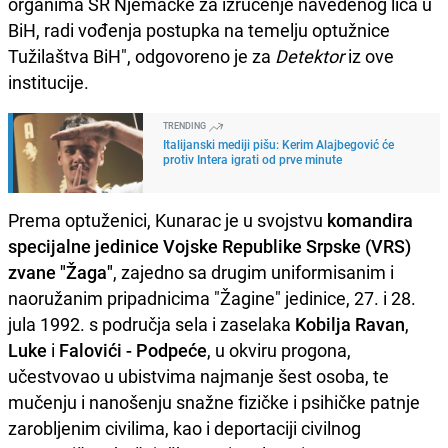
organima SR Njemačke za izručenje navedenog lica u
BiH, radi vođenja postupka na temelju optužnice
Tužilaštva BiH", odgovoreno je za
Detektor
iz ove
institucije.
TRENDING
Italijanski mediji pišu: Kerim Alajbegović će
protiv Intera igrati od prve minute
Prema optuženici, Kunarac je u svojstvu
komandira
specijalne jedinice Vojske Republike Srpske (VRS)
zvane "Žaga"
, zajedno sa drugim uniformisanim i
naoružanim pripadnicima "Žagine" jedinice, 27. i 28.
jula 1992. s područja sela i zaselaka
Kobilja Ravan
,
Luke
i
Falovići - Podpeće
, u okviru progona,
učestvovao u ubistvima najmanje šest osoba, te
mučenju i nanošenju snažne fizičke i psihičke patnje
zarobljenim civilima, kao i deportaciji civilnog