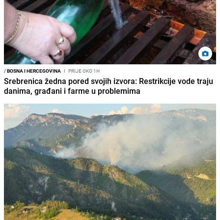
/
BOSNA I HERCEGOVINA
I
PRIJE OKO 1H
Srebrenica žedna pored svojih izvora: Restrikcije vode traju
danima, građani i farme u problemima