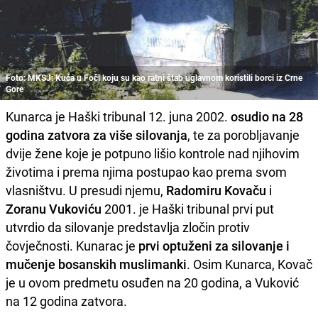
Foto: MKSJ: Kuća u Foči koju su kao ratni štab uglavnom koristili borci iz Crne
Gore
Kunarca je Haški tribunal 12. juna 2002.
osudio na 28
godina zatvora za više silovanja
, te za porobljavanje
dvije žene koje je potpuno lišio kontrole nad njihovim
životima i prema njima postupao kao prema svom
vlasništvu. U presudi njemu,
Radomiru Kovaču
i
Zoranu Vukoviću
2001. je Haški tribunal prvi put
utvrdio da silovanje predstavlja zločin protiv
čovječnosti. Kunarac je
prvi optuženi za silovanje i
mučenje bosanskih muslimanki
. Osim Kunarca, Kovač
je u ovom predmetu osuđen na 20 godina, a Vuković
na 12 godina zatvora.