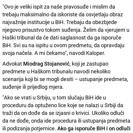
"Ovo je veliki ispit za naše pravosuđe i mislim da
trebaju maksimalno da iskoriste da osvjetlaju obraz
najvažnije institucije u BiH. Trebaju da obezbjede
njegovo prisustvo tokom suđenja. Želim da vjerujem u
Haški tribunal da će dati saglasnost da ga isporuče
BiH. Svi su na ispitu u ovom predmetu, da opravdaju
svoja načela. A mi čekamo", navodi Kaloper.
Advokat
Miodrag Stojanović
, koji je zastupao
predmete u Haškom tribunalu navodi nekoliko
scenarija koji bi se mogli desiti – ustupanje predmeta,
suđenje ili prijedlog mjera.
"Ako se vrati u Srbiju, u tom slučaju BiH ide u
proceduru da optuženo lice koje se nalazi u Srbiji da
traži da on dođe da se izjasni o krivici. Ukoliko odluči
da ne dođe, onda ide procedura ili ustupanja predmeta
ili podizanja potjernice.
Ako ga isporuče BiH i on odluči