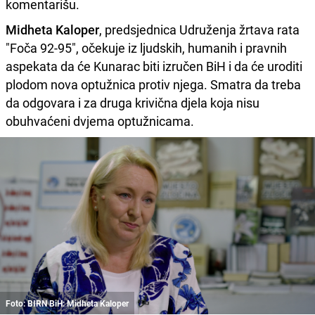
komentarišu.
Midheta Kaloper
, predsjednica Udruženja žrtava rata
"Foča 92-95", očekuje iz ljudskih, humanih i pravnih
aspekata da će Kunarac biti izručen BiH i da će uroditi
plodom nova optužnica protiv njega. Smatra da treba
da odgovara i za druga krivična djela koja nisu
obuhvaćeni dvjema optužnicama.
Foto: BIRN BiH: Midheta Kaloper