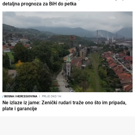
detaljna prognoza za BiH do petka
/
BOSNA I HERCEGOVINA
I
PRIJE OKO 1H
Ne izlaze iz jame: Zenički rudari traže ono što im pripada,
plate i garancije