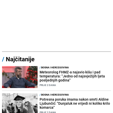
/
Najčitanije
/
BOSNA I HERCEGOVINA
Meteorolog FHMZ-a najavio kišu i pad
temperatura: "Jedno od najsvježijih ljeta
posljednjih godina"
PRIJE 2 DANA
/
BOSNA I HERCEGOVINA
Potresna poruka imama nakon smrti Aldine
Ljubunčić: "Dunjaluk ne vrijedi ni koliko krilo
komarca"
PRIJE 2 DANA