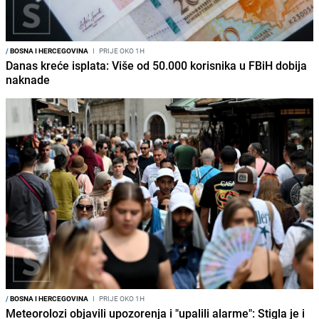
/
BOSNA I HERCEGOVINA
I
PRIJE OKO 1H
Danas kreće isplata: Više od 50.000 korisnika u FBiH dobija
naknade
/
BOSNA I HERCEGOVINA
I
PRIJE OKO 1H
Meteorolozi objavili upozorenja i "upalili alarme": Stigla je i