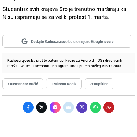
Studenti iz svih krajeva Srbije trenutno marširaju ka
Nišu i spremaju se za veliki protest 1. marta.
Dodajte Radiosarajevo.ba u omiljene Google izvore
Radiosarajevo.ba
pratite putem aplikacije za
Android
|
iOS
i društvenih
mreža
Twitter
|
Facebook
|
Instagram
, kao i putem našeg
Viber
Chata.
#Aleksandar Vučić
#Milorad Dodik
#Skupština