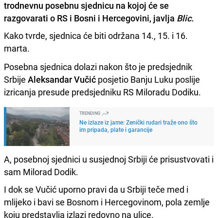
trodnevnu posebnu sjednicu na kojoj će se
razgovarati o RS i Bosni i Hercegovini, javlja
Blic.
Kako tvrde, sjednica će biti održana 14., 15. i 16.
marta.
Posebna sjednica dolazi nakon što je predsjednik
Srbije
Aleksandar Vučić
posjetio Banju Luku poslije
izricanja presude predsjedniku RS Miloradu Dodiku.
TRENDING
Ne izlaze iz jame: Zenički rudari traže ono što
im pripada, plate i garancije
A, posebnoj sjednici u susjednoj Srbiji će prisustvovati i
sam Milorad Dodik.
I dok se Vučić uporno pravi da u Srbiji teče med i
mlijeko i bavi se Bosnom i Hercegovinom, pola zemlje
koju predstavlja izlazi redovno na ulice.