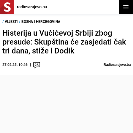
Otvor
/
VIJESTI
/
BOSNA I HERCEGOVINA
Histerija u Vučićevoj Srbiji zbog
presude: Skupština će zasjedati čak
tri dana, stiže i Dodik
27.02.25. 10:46
Radiosarajevo.ba
26