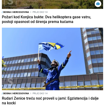
/
BOSNA I HERCEGOVINA
I
PRIJE OKO 1H
Požari kod Konjica bukte: Dva helikoptera gase vatru,
postoji opasnost od širenja prema kućama
/
BOSNA I HERCEGOVINA
I
PRIJE OKO 1H
Rudari Zenice treću noć proveli u jami: Egzistencija i dalje
na kocki