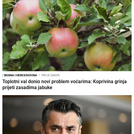
/
BOSNA I HERCEGOVINA
I
PRIJE 28MIN
Toplotni val donio novi problem voćarima: Koprivina grinja
prijeti zasadima jabuke