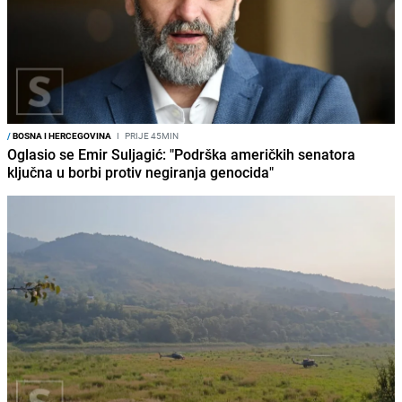
/
BOSNA I HERCEGOVINA
I
PRIJE 45MIN
Oglasio se Emir Suljagić: "Podrška američkih senatora
ključna u borbi protiv negiranja genocida"