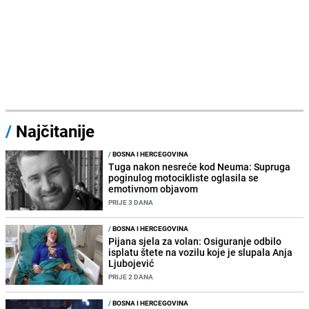
/
Najčitanije
/
BOSNA I HERCEGOVINA
Tuga nakon nesreće kod Neuma: Supruga
poginulog motocikliste oglasila se
emotivnom objavom
PRIJE 3 DANA
/
BOSNA I HERCEGOVINA
Pijana sjela za volan: Osiguranje odbilo
isplatu štete na vozilu koje je slupala Anja
Ljubojević
PRIJE 2 DANA
/
BOSNA I HERCEGOVINA