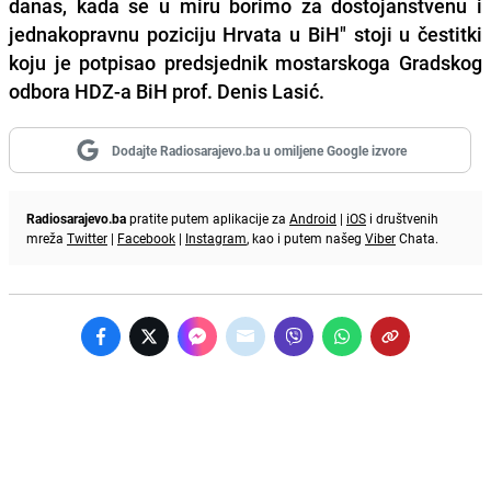
danas, kada se u miru borimo za dostojanstvenu i
jednakopravnu poziciju Hrvata u BiH" stoji u čestitki
koju je potpisao predsjednik mostarskoga Gradskog
odbora HDZ-a BiH prof. Denis Lasić.
Dodajte Radiosarajevo.ba u omiljene Google izvore
Radiosarajevo.ba
pratite putem aplikacije za
Android
|
iOS
i društvenih
mreža
Twitter
|
Facebook
|
Instagram
, kao i putem našeg
Viber
Chata.