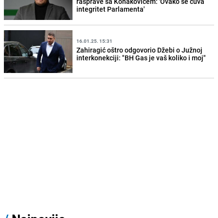
rasprave sa Konakovićem: 'Ovako se čuva
integritet Parlamenta'
16.01.25. 15:31
Zahiragić oštro odgovorio Džebi o Južnoj
interkonekciji: "BH Gas je vaš koliko i moj"