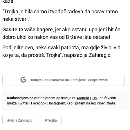
kaže:
"Trojka je bila samo izvođač radova da poravnamo
neke stvari."
Gasite te vaše bagere
, jer ako ostanu upaljeni bit će
dobro ukoliko nakon vas od Države išta ostane!
Podijelite ovo, neka svaki patriota, ma gdje živio, vidi
ko je ta, da prostiš, Trojka", napisao je Zahiragić.
Dodajte Radiosarajevo.ba u omiljene Google izvore
Radiosarajevo.ba
pratite putem aplikacije za
Android
|
iOS
i društvenih
mreža
Twitter
|
Facebook
|
Instagram
, kao i putem našeg
Viber
Chata.
#Haris Zahiragić
#Trojka