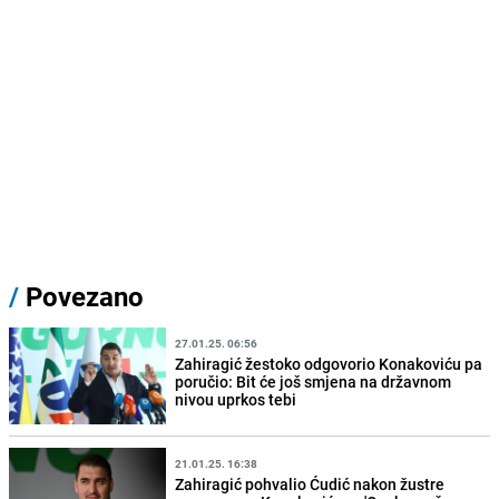
/
Povezano
27.01.25. 06:56
Zahiragić žestoko odgovorio Konakoviću pa
poručio: Bit će još smjena na državnom
nivou uprkos tebi
21.01.25. 16:38
Zahiragić pohvalio Ćudić nakon žustre