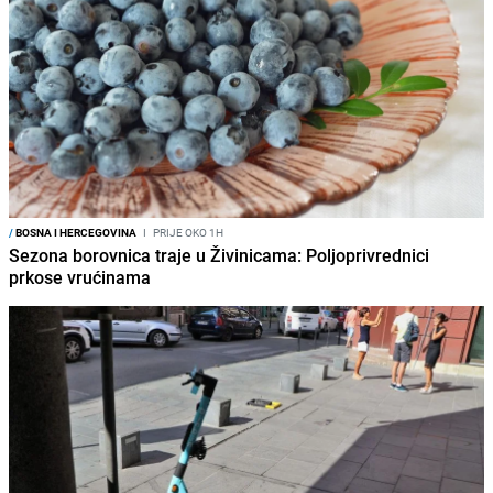
/
BOSNA I HERCEGOVINA
I
PRIJE OKO 1H
Sezona borovnica traje u Živinicama: Poljoprivrednici
prkose vrućinama