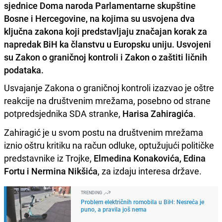
sjednice Doma naroda Parlamentarne skupštine
Bosne i Hercegovine, na kojima su usvojena dva
ključna zakona koji predstavljaju značajan korak za
napredak BiH ka članstvu u Europsku uniju. Usvojeni
su Zakon o graničnoj kontroli i Zakon o zaštiti ličnih
podataka.
Usvajanje Zakona o graničnoj kontroli izazvao je oštre
reakcije na društvenim mrežama, posebno od strane
potpredsjednika SDA stranke,
Harisa Zahiragića
.
Zahiragić je u svom postu na društvenim mrežama
iznio oštru kritiku na račun odluke, optužujući političke
predstavnike iz Trojke,
Elmedina Konakovića, Edina
Fortu i Nermina Nikšića
, za izdaju interesa države.
TRENDING
Problem električnih romobila u BiH: Nesreća je
puno, a pravila još nema