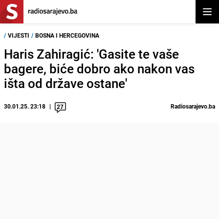
Otvor
/
VIJESTI
/
BOSNA I HERCEGOVINA
Haris Zahiragić: 'Gasite te vaše
bagere, biće dobro ako nakon vas
išta od države ostane'
30.01.25. 23:18
Radiosarajevo.ba
27