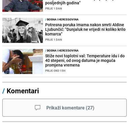
posljednjih godina"
PRIJE 1 DAN
/
BOSNA I HERCEGOVINA
Potresna poruka imama nakon smrti Aldine
Ljubunčić: "Dunjaluk ne vrijedi ni koliko krilo
komarca"
PRIJE 1 DAN
/
BOSNA I HERCEGOVINA
Stiže novi toplotni val: Temperature idu i do
40 stepeni, od ovog datuma je moguća
promjena vremena
PRIJE OKO 15H
/
Komentari
Prikaži komentare
(
27
)