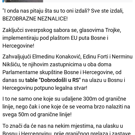
"I onda nas pitaju šta su to oni izdali? Sve ste izdali,
BEZOBRAZNE NEZNALICE!
Zaključci svesrpskog sabora se, glasovima Trojke,
implementiraju pod plaštom EU puta Bosne i
Hercegovine!
Zahvaljujući Elmedinu Konaković, Edinu Forti i Nerminu
Nikšiću, te njihovim zastupnicima u oba doma
Parlamentarne skupštine Bosne i Hercegovine, od
danas su
table "Dobrodošli u RS"
na ulazu u Bosnu i
Hercegovinu potpuno legalna stvar!
I to ne samo one koje su udaljene 300m od granične
linije, nego čak i one koje će se veoma brzo nalaziti na
svega 50m od granične linije!
To znači da će nas na nekim mjestima, na ulasku u
Bosnu i Hercegovinu, prije graničnog prelaza i zastave