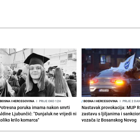
BOSNA I HERCEGOVINA
I
PRIJE OKO 12H
/
BOSNA I HERCEGOVINA
I
PRIJE 2 DA
Potresna poruka imama nakon smrti
Nastavak provokacija: MUP 
Aldine Ljubunčić: "Dunjaluk ne vrijedi ni
zastavu s ljiljanima i sankcio
koliko krilo komarca"
vozača iz Bosanskog Novog