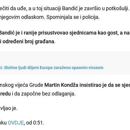
iti da uđe, a u toj situaciji Bandić je završio u potkošulji.
 njegovim odlaskom. Spominjala se i policija.
Bandić je i ranije prisustvovao sjednicama kao gost, a n
 i određeni broj građana
.
i: Stotine ljudi diljem Europe zaraženo opasnim virusom
nskog vijeća Grude
Martin Kondža insistirao je da se sje
 redu
i da započne bez odlaganja.
vljao je.
imku
OVDJE
, od 0:51.