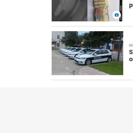
p
23
S
o