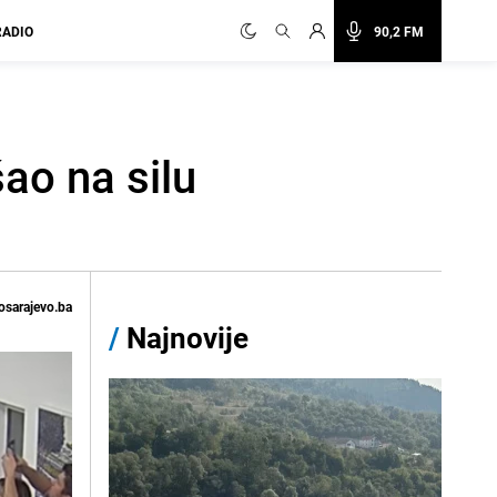
RADIO
90,2 FM
ao na silu
osarajevo.ba
/
Najnovije