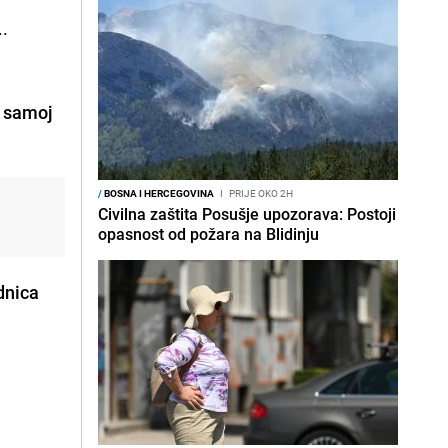
..
a samoj
/
BOSNA I HERCEGOVINA
I
PRIJE OKO 2H
Civilna zaštita Posušje upozorava: Postoji
opasnost od požara na Blidinju
dnica