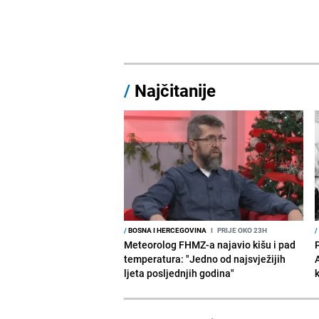
/
Najčitanije
/
BOSNA I HERCEGOVINA
I
PRIJE OKO 23H
/
Meteorolog FHMZ-a najavio kišu i pad
temperatura: "Jedno od najsvježijih
ljeta posljednjih godina"