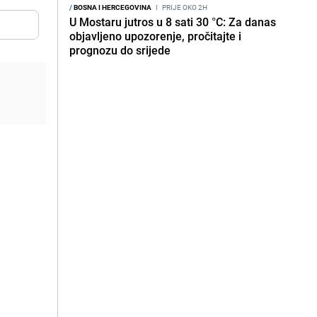
/
BOSNA I HERCEGOVINA
I
PRIJE OKO 2H
U Mostaru jutros u 8 sati 30 °C: Za danas
objavljeno upozorenje, pročitajte i
prognozu do srijede