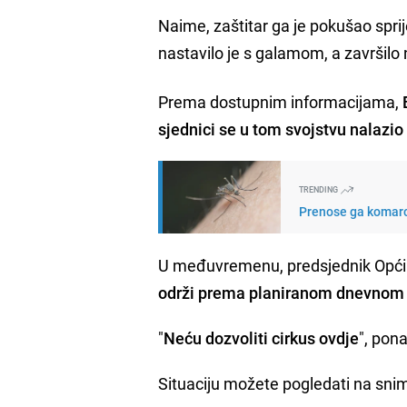
Naime, zaštitar ga je pokušao spriječ
nastavilo je s galamom, a završilo
Prema dostupnim informacijama,
sjednici se u tom svojstvu nalazio
TRENDING
Prenose ga komarc
U međuvremenu, predsjednik Opći
održi prema planiranom dnevnom
"
Neću dozvoliti cirkus ovdje
", pona
Situaciju možete pogledati na sn