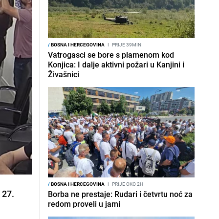
/
BOSNA I HERCEGOVINA
I
PRIJE 39MIN
Vatrogasci se bore s plamenom kod
Konjica: I dalje aktivni požari u Kanjini i
Živašnici
/
BOSNA I HERCEGOVINA
I
PRIJE OKO 2H
 27.
Borba ne prestaje: Rudari i četvrtu noć za
redom proveli u jami