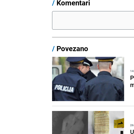
/
Komentari
/
Povezano
14
P
m
26
U