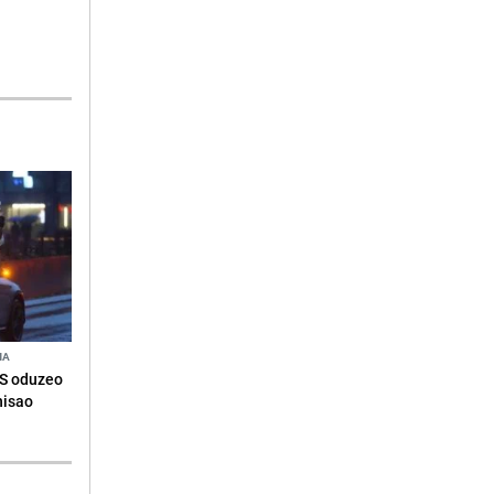
NA
RS oduzeo
nisao