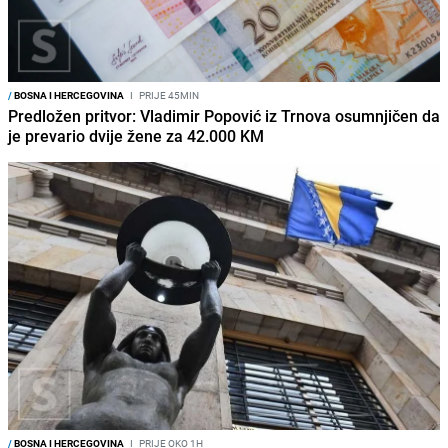
/
BOSNA I HERCEGOVINA
I
PRIJE 45MIN
Predložen pritvor: Vladimir Popović iz Trnova osumnjičen da
je prevario dvije žene za 42.000 KM
/
BOSNA I HERCEGOVINA
I
PRIJE OKO 1H