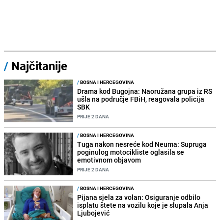
/
Najčitanije
/
BOSNA I HERCEGOVINA
Drama kod Bugojna: Naoružana grupa iz RS
ušla na područje FBiH, reagovala policija
SBK
PRIJE 2 DANA
/
BOSNA I HERCEGOVINA
Tuga nakon nesreće kod Neuma: Supruga
poginulog motocikliste oglasila se
emotivnom objavom
PRIJE 2 DANA
/
BOSNA I HERCEGOVINA
Pijana sjela za volan: Osiguranje odbilo
isplatu štete na vozilu koje je slupala Anja
Ljubojević