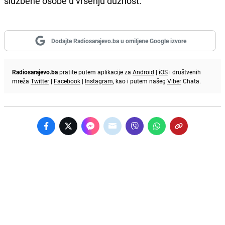
službene osobe u vršenju dužnost.
Dodajte Radiosarajevo.ba u omiljene Google izvore
Radiosarajevo.ba
pratite putem aplikacije za
Android
|
iOS
i društvenih
mreža
Twitter
|
Facebook
|
Instagram
, kao i putem našeg
Viber
Chata.