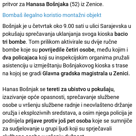
pritvor za
Hanasa Bošnjaka
(52) iz Zenice.
Bombaš ilegalno koristio montažni objekt
Bošnjak je u četvrtak oko 9.00 sati u ulici Sarajevska u
pokušaju sprečavanja uklanjanja svoga kioska
bacio
tri bombe
. Tom prilikom aktivirale su dvije ručne
bombe koje su
povrijedile četiri osobe
, među kojim i
dva policajaca
koji su inspekcijskim organima pružali
asistenciju u izmještanju Bošnjakovog kioska s trase
na kojoj se gradi
Glavna gradska magistrala u Zenici.
Hanas Bošnjak se
tereti za ubistvo u pokušaju
,
izazivanje opće opasnosti, sprečavanje službene
osobe u vršenju službene radnje i neovlašteno držanje
oružja i eksplozivnih sredstava, a osim njega policija je
podnijela
prijave protiv još pet osoba
koje se sumnjiče
za sudjelovanje u grupi ljudi koji su sprječavali