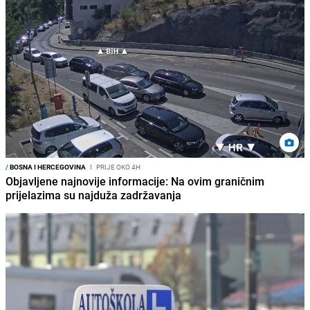
/
BOSNA I HERCEGOVINA
I
PRIJE OKO 4H
Objavljene najnovije informacije: Na ovim graničnim
prijelazima su najduža zadržavanja