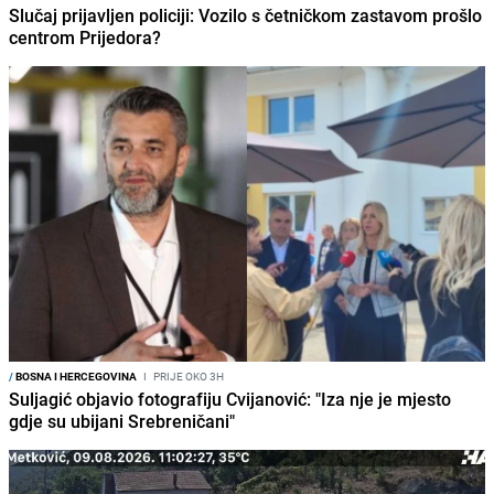
Slučaj prijavljen policiji: Vozilo s četničkom zastavom prošlo
centrom Prijedora?
/
BOSNA I HERCEGOVINA
I
PRIJE OKO 3H
Suljagić objavio fotografiju Cvijanović: "Iza nje je mjesto
gdje su ubijani Srebreničani"