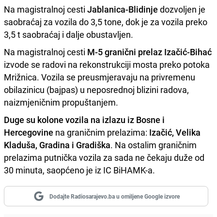
Na magistralnoj cesti
Jablanica-Blidinje
dozvoljen je
saobraćaj za vozila do 3,5 tone, dok je za vozila preko
3,5 t saobraćaj i dalje obustavljen.
Na magistralnoj cesti
M-5
granični prelaz Izačić-Bihać
izvode se radovi na rekonstrukciji mosta preko potoka
Mrižnica. Vozila se preusmjeravaju na privremenu
obilazinicu (bajpas) u neposrednoj blizini radova,
naizmjeničnim propuštanjem.
Duge su kolone vozila na izlazu iz Bosne i
Hercegovine
na graničnim prelazima:
Izačić, Velika
Kladuša, Gradina i Gradiška
. Na ostalim graničnim
prelazima putnička vozila za sada ne čekaju duže od
30 minuta, saopćeno je iz IC BiHAMK-a.
Dodajte Radiosarajevo.ba u omiljene Google izvore