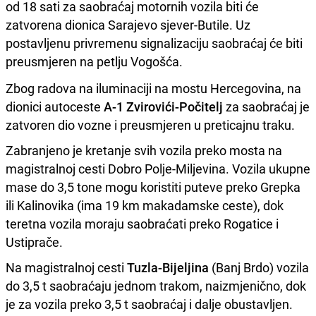
od 18 sati za saobraćaj motornih vozila biti će
zatvorena dionica Sarajevo sjever-Butile. Uz
postavljenu privremenu signalizaciju saobraćaj će biti
preusmjeren na petlju Vogošća.
Zbog radova na iluminaciji na mostu Hercegovina, na
dionici autoceste
A-1 Zvirovići-Počitelj
za saobraćaj je
zatvoren dio vozne i preusmjeren u preticajnu traku.
Zabranjeno je kretanje svih vozila preko mosta na
magistralnoj cesti Dobro Polje-Miljevina. Vozila ukupne
mase do 3,5 tone mogu koristiti puteve preko Grepka
ili Kalinovika (ima 19 km makadamske ceste), dok
teretna vozila moraju saobraćati preko Rogatice i
Ustiprače.
Na magistralnoj cesti
Tuzla-Bijeljina
(Banj Brdo) vozila
do 3,5 t saobraćaju jednom trakom, naizmjenično, dok
je za vozila preko 3,5 t saobraćaj i dalje obustavljen.