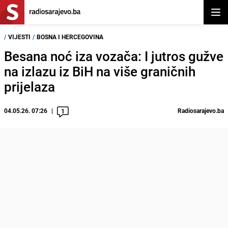
Otvor
/
VIJESTI
/
BOSNA I HERCEGOVINA
Besana noć iza vozača: I jutros gužve
na izlazu iz BiH na više graničnih
prijelaza
04.05.26. 07:26
Radiosarajevo.ba
1