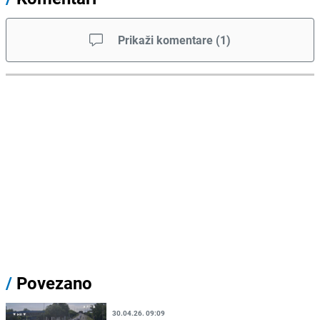
Prikaži komentare
(
1
)
/
Povezano
30.04.26. 09:09