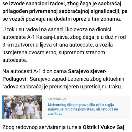
se izvode sanacioni radovi, zbog čega je saobraćaj
prilagođen privremenoj saobraćajnoj signalizaciji, pa
se vozači pozivaju na dodatni oprez u tim zonama.
U toku su radovi na sanaciji kolovoza na dionici
autoceste A-1 Kakanj-Lašva, zbog čega je u dužini od
3 km zatvorena lijeva strana autoceste, a vozila
usmjerena dvosmjerno, suprotnom stranom
autoceste.
Na autocesti A-1 dionicama
Sarajevo sjever-
Podlugovi
i Sarajevo zapad-Lepenica zbog aktuelnih
radova saobraćaj je preusmjeren u preticajnu traku.
TRENDING
Meteorolog čije prognoze čita cijela regija
najavljuje: Vrućine popuštaju, ali ljeto još ne
završava
Zbog redovnog servisiranja tunela
Oštrik i Vukov Gaj