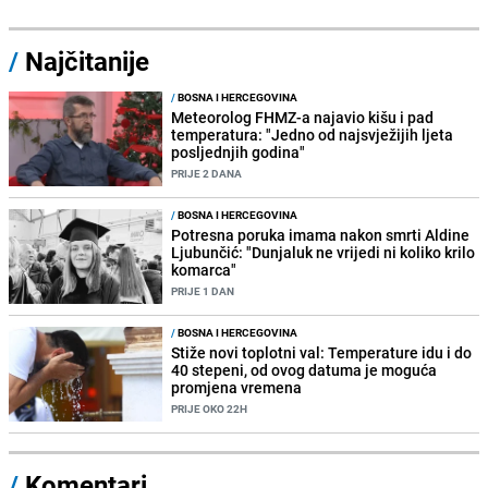
/
Najčitanije
/
BOSNA I HERCEGOVINA
Meteorolog FHMZ-a najavio kišu i pad
temperatura: "Jedno od najsvježijih ljeta
posljednjih godina"
PRIJE 2 DANA
/
BOSNA I HERCEGOVINA
Potresna poruka imama nakon smrti Aldine
Ljubunčić: "Dunjaluk ne vrijedi ni koliko krilo
komarca"
PRIJE 1 DAN
/
BOSNA I HERCEGOVINA
Stiže novi toplotni val: Temperature idu i do
40 stepeni, od ovog datuma je moguća
promjena vremena
PRIJE OKO 22H
/
Komentari