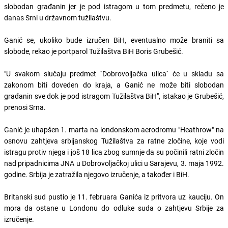
slobodan građanin jer je pod istragom u tom predmetu, rečeno je
danas Srni u državnom tužilaštvu.
Ganić se, ukoliko bude izručen BiH, eventualno može braniti sa
slobode, rekao je portparol Tužilaštva BiH Boris Grubešić.
"U svakom slučaju predmet `Dobrovoljačka ulica` će u skladu sa
zakonom biti doveden do kraja, a Ganić ne može biti slobodan
građanin sve dok je pod istragom Tužilaštva BiH", istakao je Grubešić,
prenosi Srna.
Ganić je uhapšen 1. marta na londonskom aerodromu "Heathrow" na
osnovu zahtjeva srbijanskog Tužilaštva za ratne zločine, koje vodi
istragu protiv njega i još 18 lica zbog sumnje da su počinili ratni zločin
nad pripadnicima JNA u Dobrovoljačkoj ulici u Sarajevu, 3. maja 1992.
godine. Srbija je zatražila njegovo izručenje, a također i BiH.
Britanski sud pustio je 11. februara Ganića iz pritvora uz kauciju. On
mora da ostane u Londonu do odluke suda o zahtjevu Srbije za
izručenje.