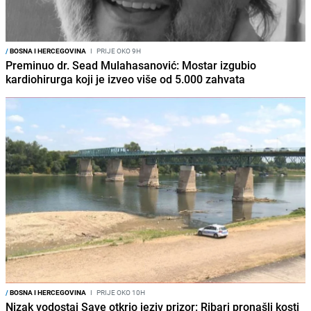
/
BOSNA I HERCEGOVINA
I
PRIJE OKO 9H
Preminuo dr. Sead Mulahasanović: Mostar izgubio
kardiohirurga koji je izveo više od 5.000 zahvata
/
BOSNA I HERCEGOVINA
I
PRIJE OKO 10H
Nizak vodostaj Save otkrio jeziv prizor: Ribari pronašli kosti