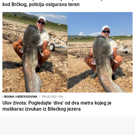
kod Brčkog, policija osigurava teren
/
BOSNA I HERCEGOVINA
I
PRIJE OKO 10H
Ulov života: Pogledajte 'diva' od dva metra kojeg je
muškarac izvukao iz Bilećkog jezera