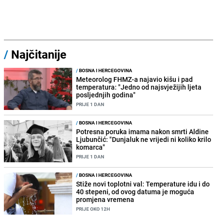
/
Najčitanije
/
BOSNA I HERCEGOVINA
Meteorolog FHMZ-a najavio kišu i pad
temperatura: "Jedno od najsvježijih ljeta
posljednjih godina"
PRIJE 1 DAN
/
BOSNA I HERCEGOVINA
Potresna poruka imama nakon smrti Aldine
Ljubunčić: "Dunjaluk ne vrijedi ni koliko krilo
komarca"
PRIJE 1 DAN
/
BOSNA I HERCEGOVINA
Stiže novi toplotni val: Temperature idu i do
40 stepeni, od ovog datuma je moguća
promjena vremena
PRIJE OKO 12H