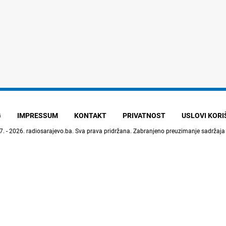
G
IMPRESSUM
KONTAKT
PRIVATNOST
USLOVI KOR
7. - 2026.
radiosarajevo.ba
. Sva prava pridržana. Zabranjeno preuzimanje sadržaja