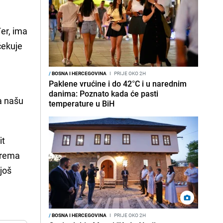
đer, ima
čekuje
/
BOSNA I HERCEGOVINA
I
PRIJE OKO 2H
Paklene vrućine i do 42°C i u narednim
danima: Poznato kada će pasti
na našu
temperature u BiH
it
 Prema
 još
/
BOSNA I HERCEGOVINA
I
PRIJE OKO 2H