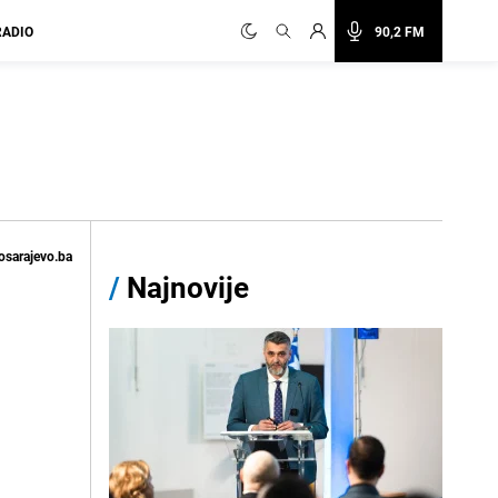
RADIO
90,2 FM
osarajevo.ba
/
Najnovije