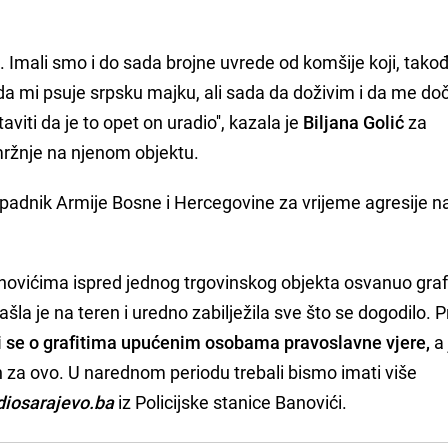
. Imali smo i do sada brojne uvrede od komšije koji, tako
da mi psuje srpsku majku, ali sada da doživim i da me do
iti da je to opet on uradio'', kazala je
Biljana Golić
za
ržnje na njenom objektu.
pripadnik Armije Bosne i Hercegovine za vrijeme agresije 
anovićima ispred jednog trgovinskog objekta osvanuo graf
ašla je na teren i uredno zabilježila sve što se dogodilo.
i se o grafitima upućenim osobama pravoslavne vjere,
a
n za ovo. U narednom periodu trebali bismo imati više
diosarajevo.ba
iz Policijske stanice Banovići.