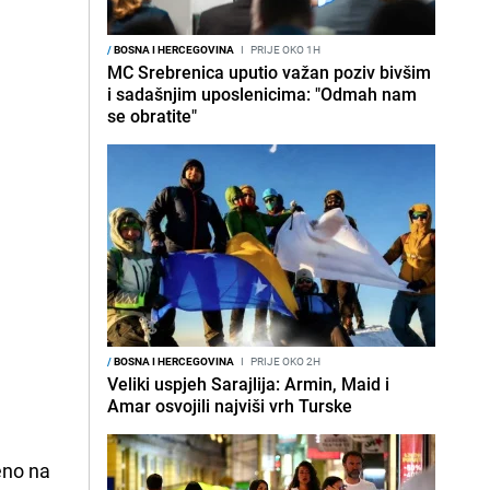
/
BOSNA I HERCEGOVINA
I
PRIJE OKO 1H
MC Srebrenica uputio važan poziv bivšim
i sadašnjim uposlenicima: "Odmah nam
se obratite"
/
BOSNA I HERCEGOVINA
I
PRIJE OKO 2H
Veliki uspjeh Sarajlija: Armin, Maid i
Amar osvojili najviši vrh Turske
jeno na