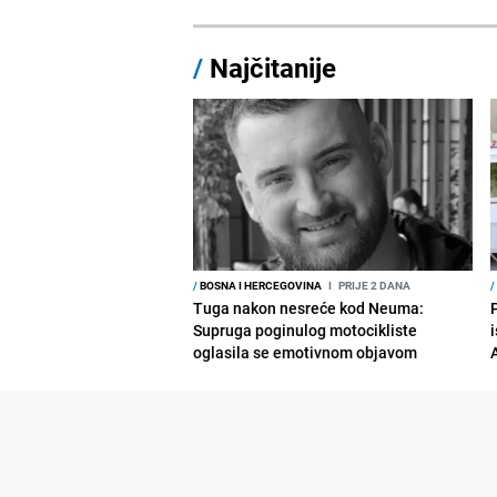
/
Najčitanije
/
BOSNA I HERCEGOVINA
I
PRIJE 2 DANA
/
Tuga nakon nesreće kod Neuma:
Supruga poginulog motocikliste
i
oglasila se emotivnom objavom