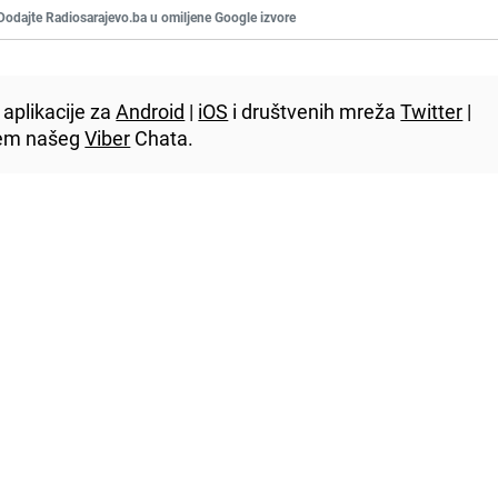
Dodajte Radiosarajevo.ba u omiljene Google izvore
aplikacije za
Android
|
iOS
i društvenih mreža
Twitter
|
utem našeg
Viber
Chata.