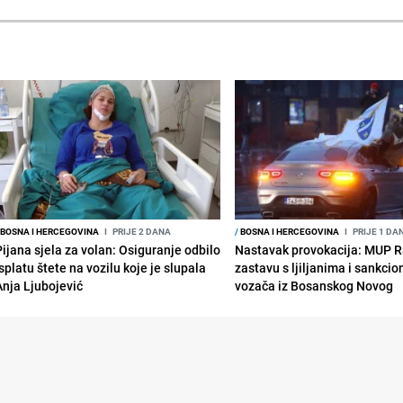
BOSNA I HERCEGOVINA
I
PRIJE 2 DANA
/
BOSNA I HERCEGOVINA
I
PRIJE 1 DA
Pijana sjela za volan: Osiguranje odbilo
Nastavak provokacija: MUP 
splatu štete na vozilu koje je slupala
zastavu s ljiljanima i sankcio
Anja Ljubojević
vozača iz Bosanskog Novog