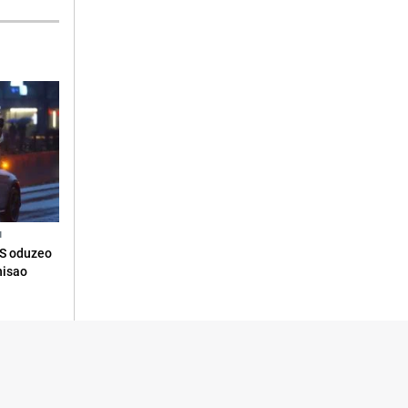
N
RS oduzeo
nisao