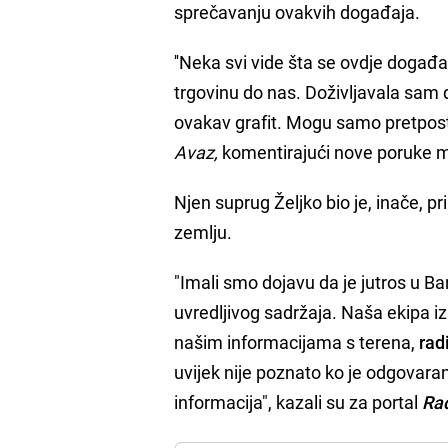
sprečavanju ovakvih događaja.
''Neka svi vide šta se ovdje događa
trgovinu do nas. Doživljavala sam 
ovakav grafit. Mogu samo pretpostav
Avaz,
komentirajući nove poruke m
Njen suprug Željko bio je, inače, 
zemlju.
"Imali smo dojavu da je jutros u B
uvredljivog sadržaja. Naša ekipa iz
našim informacijama s terena,
rad
uvijek nije poznato ko je odgovara
informacija", kazali su za portal
Ra