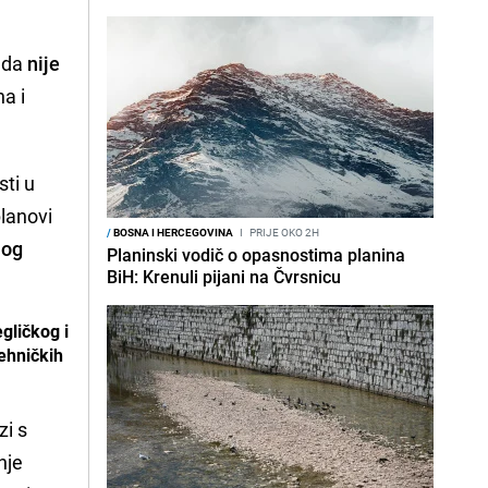
ada
nije
na i
sti u
planovi
/
BOSNA I HERCEGOVINA
I
PRIJE OKO 2H
nog
Planinski vodič o opasnostima planina
BiH: Krenuli pijani na Čvrsnicu
egličkog i
tehničkih
zi s
nje