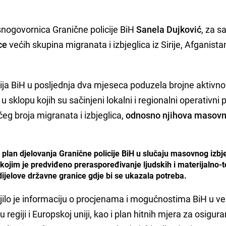
nogovornica Granične policije BiH
Sanela Dujković
, za s
ce
većih skupina migranata i izbjeglica iz Sirije, Afganista
cija BiH u posljednja dva mjeseca poduzela brojne aktivno
klopu kojih su sačinjeni lokalni i regionalni operativni 
ćeg broja migranata i izbjeglica,
odnosno njihova masov
i plan djelovanja Granične policije BiH u slučaju masovnog izbj
H, kojim je predviđeno preraspoređivanje ljudskih i materijalno-
ijelove državne granice gdje bi se ukazala potreba.
jilo je informaciju o procjenama i mogućnostima BiH u ve
egiji i Europskoj uniji, kao i plan hitnih mjera za osigura