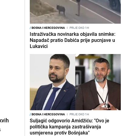
/
BOSNA I HERCEGOVINA
I
PRIJE OKO 1H
Istraživačka novinarka objavila snimke:
Napadač pratio Dabića prije pucnjave u
Lukavici
/
BOSNA I HERCEGOVINA
I
PRIJE OKO 1H
kvih
Suljagić odgovorio Amidžiću: "Ovo je
politička kampanja zastrašivanja
s
usmjerena protiv Bošnjaka"