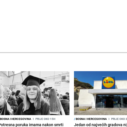
BOSNA I HERCEGOVINA
I
PRIJE OKO 15H
/
BOSNA I HERCEGOVINA
I
PRIJE OKO 
Potresna poruka imama nakon smrti
Jedan od najvećih gradova nije