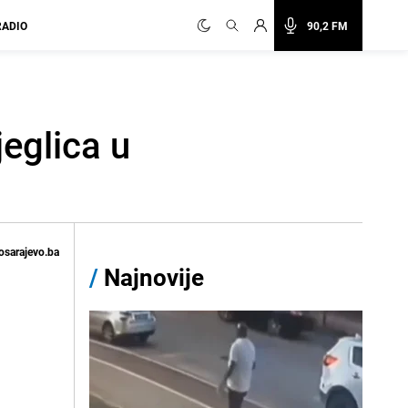
RADIO
90,2 FM
jeglica u
osarajevo.ba
/
Najnovije