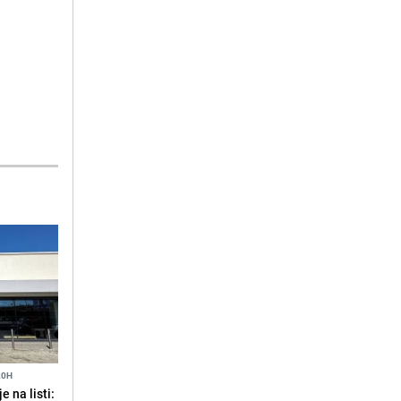
20H
 na listi: