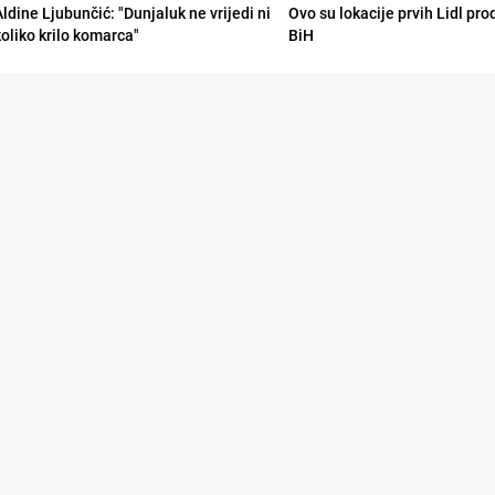
Aldine Ljubunčić: "Dunjaluk ne vrijedi ni
Ovo su lokacije prvih Lidl pr
koliko krilo komarca"
BiH