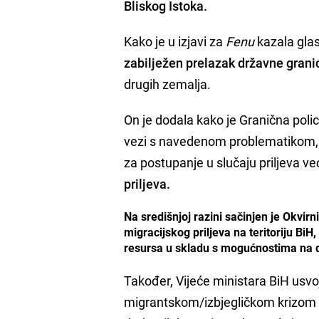
Bliskog Istoka.
Kako je u izjavi za
Fenu
kazala glas
zabilježen prelazak državne grani
drugih zemalja.
On je dodala kako je Granična poli
vezi s navedenom problematikom, u s
za postupanje u slučaju priljeva ve
priljeva.
Na središnjoj razini sačinjen je Okvirn
migracijskog priljeva na teritoriju Bi
resursa u skladu s mogućnostima na d
Također, Vijeće ministara BiH usvo
migrantskom/izbjegličkom krizom u r