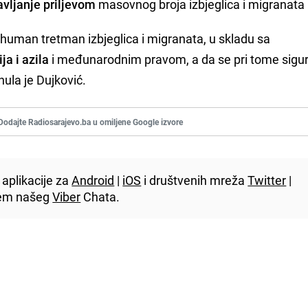
avljanje priljevom
masovnog broja izbjeglica i migranata 
human tretman izbjeglica i migranata, u skladu sa
ja i azila
i međunarodnim pravom, a da se pri tome sigu
nula je Dujković.
Dodajte Radiosarajevo.ba u omiljene Google izvore
aplikacije za
Android
|
iOS
i društvenih mreža
Twitter
|
utem našeg
Viber
Chata.