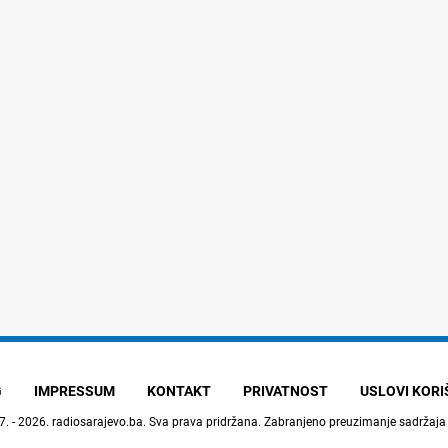
G
IMPRESSUM
KONTAKT
PRIVATNOST
USLOVI KOR
7. - 2026.
radiosarajevo.ba
. Sva prava pridržana. Zabranjeno preuzimanje sadržaja