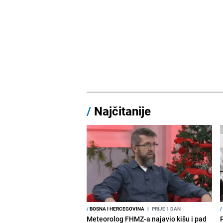
/
Najčitanije
/
BOSNA I HERCEGOVINA
I
PRIJE 1 DAN
/
Meteorolog FHMZ-a najavio kišu i pad