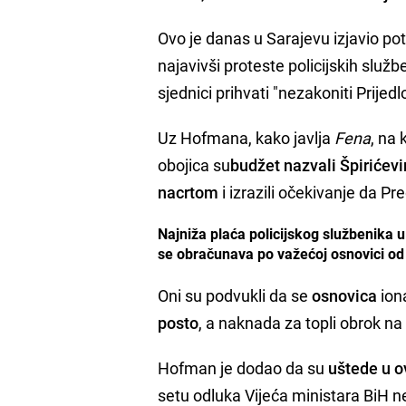
Ovo je danas u Sarajevu izjavio po
najavivši proteste policijskih slu
sjednici prihvati "nezakoniti Prijed
Uz Hofmana, kako javlja
Fena
, na 
obojica su
budžet nazvali Špirićev
nacrtom
i izrazili očekivanje da P
Najniža plaća policijskog službenika u
se obračunava po važećoj osnovici od 
Oni su podvukli da se
osnovica
ion
posto
, a naknada za topli obrok 
Hofman je dodao da su
uštede u o
setu odluka Vijeća ministara BiH 