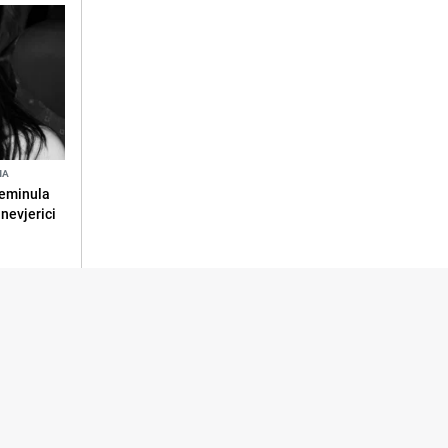
NA
reminula
 nevjerici