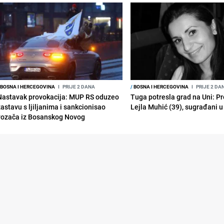
BOSNA I HERCEGOVINA
I
PRIJE 2 DANA
/
BOSNA I HERCEGOVINA
I
PRIJE 2 DA
Nastavak provokacija: MUP RS oduzeo
Tuga potresla grad na Uni: P
zastavu s ljiljanima i sankcionisao
Lejla Muhić (39), sugrađani u
vozača iz Bosanskog Novog