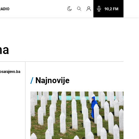
RADIO
90,2 FM
ma
osarajevo.ba
/
Najnovije