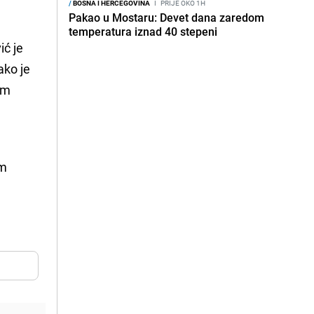
/
BOSNA I HERCEGOVINA
I
PRIJE OKO 1H
Pakao u Mostaru: Devet dana zaredom
temperatura iznad 40 stepeni
ć je
ako je
im
m
om