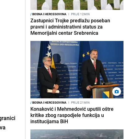
/
BOSNA I HERCEGOVINA
I
PRIJE 12MIN
Zastupnici Trojke predlažu poseban
pravni i administrativni status za
Memorijalni centar Srebrenica
/
BOSNA I HERCEGOVINA
I
PRIJE 21MIN
Konaković i Mehmedović uputili oštre
kritike zbog raspodjele funkcija u
granici
institucijama BiH
ova