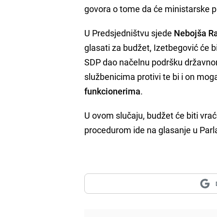
govora o tome da će ministarske p
U Predsjedništvu sjede
Nebojša Ra
glasati za budžet, Izetbegović će bit
SDP dao načelnu podršku državnom
službenicima protivi te bi i on moga
funkcionerima
.
U ovom slučaju, budžet će biti vra
procedurom ide na glasanje u Par