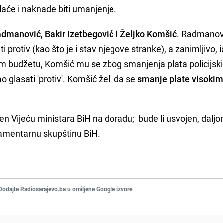
laće i naknade biti umanjenje.
dmanović, Bakir Izetbegović i Željko Komšić
. Radmanovi
i protiv (kao što je i stav njegove stranke), a zanimljivo, i
 budžetu, Komšić mu se zbog smanjenja plata policijsk
o glasati 'protiv'. Komšić želi da se
smanje plate visoki
ćen Vijeću ministara BiH na doradu; bude li usvojen, dalj
lamentarnu skupštinu BiH.
Dodajte Radiosarajevo.ba u omiljene Google izvore