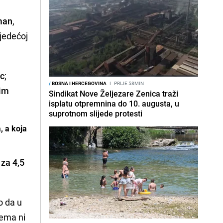
man
,
ljedećoj
ac
;
/
BOSNA I HERCEGOVINA
I
PRIJE 58MIN
nim
Sindikat Nove Željezare Zenica traži
isplatu otpremnina do 10. augusta, u
suprotnom slijede protesti
, a koja
za 4,5
o da u
nema ni