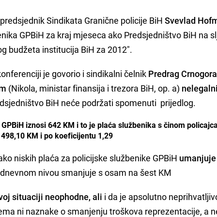
tpredsjednik Sindikata Granične policije BiH
Svevlad Hof
žbenika GPBiH za kraj mjeseca ako Predsjedništvo BiH na s
log budžeta institucija BiH za 2012".
konferenciji je govorio i sindikalni čelnik
Predrag Crnogor
im
(Nikola, ministar finansija i trezora BiH, op. a)
nelegal
redsjedništvo BiH neće podržati spomenuti prijedlog.
 GPBiH iznosi 642 KM i to je plaća službenika s činom policajca
498,10 KM i po koeficijentu 1,29
ako niskih plaća za policijske službenike GPBiH
umanjuje 
na dnevnom nivou smanjuje s osam na šest KM
voj situaciji neophodne, ali
i da je apsolutno neprihvatljiv
nema ni naznake o smanjenju troškova reprezentacije, a 