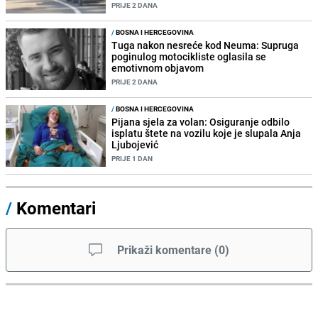
PRIJE 2 DANA
/
BOSNA I HERCEGOVINA
Tuga nakon nesreće kod Neuma: Supruga
poginulog motocikliste oglasila se
emotivnom objavom
PRIJE 2 DANA
/
BOSNA I HERCEGOVINA
Pijana sjela za volan: Osiguranje odbilo
isplatu štete na vozilu koje je slupala Anja
Ljubojević
PRIJE 1 DAN
/
Komentari
Prikaži komentare
(
0
)