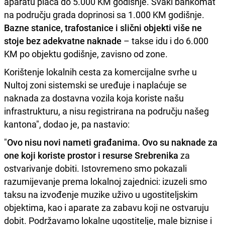
aparatu plaća do 5.000 KM godišnje. Svaki bankomat
na području grada doprinosi sa 1.000 KM godišnje.
Bazne stanice, trafostanice i slični objekti više ne
stoje bez adekvatne naknade
– takse idu i do 6.000
KM po objektu godišnje, zavisno od zone.
Korištenje lokalnih cesta za komercijalne svrhe u
Nultoj zoni sistemski se uređuje i naplaćuje se
naknada za dostavna vozila koja koriste našu
infrastrukturu, a nisu registrirana na području našeg
kantona", dodao je, pa nastavio:
"
Ovo nisu novi nameti građanima. Ovo su naknade za
one koji koriste prostor i resurse Srebrenika
za
ostvarivanje dobiti. Istovremeno smo pokazali
razumijevanje prema lokalnoj zajednici: izuzeli smo
taksu na izvođenje muzike uživo u ugostiteljskim
objektima, kao i aparate za zabavu koji ne ostvaruju
dobit. Podržavamo lokalne ugostitelje, male biznise i