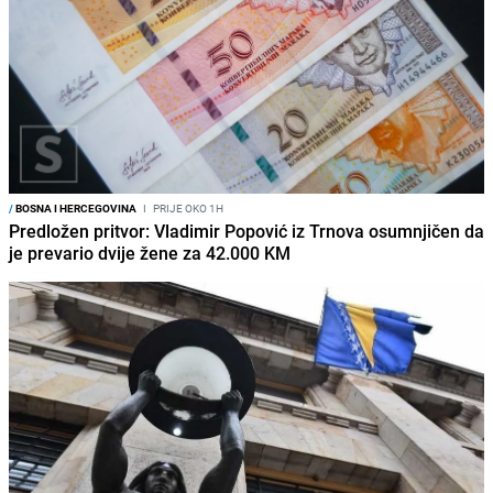
/
BOSNA I HERCEGOVINA
I
PRIJE OKO 1H
Predložen pritvor: Vladimir Popović iz Trnova osumnjičen da
je prevario dvije žene za 42.000 KM