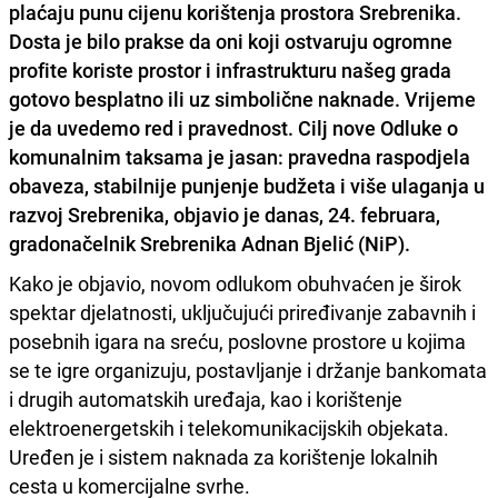
plaćaju punu cijenu korištenja prostora Srebrenika.
Dosta je bilo prakse da oni koji ostvaruju ogromne
profite koriste prostor i infrastrukturu našeg grada
gotovo besplatno ili uz simbolične naknade. Vrijeme
je da uvedemo red i pravednost. Cilj nove Odluke o
komunalnim taksama je jasan: pravedna raspodjela
obaveza, stabilnije punjenje budžeta i više ulaganja u
razvoj Srebrenika, objavio je danas, 24. februara,
gradonačelnik Srebrenika Adnan Bjelić (NiP).
Kako je objavio, novom odlukom obuhvaćen je širok
spektar djelatnosti, uključujući priređivanje zabavnih i
posebnih igara na sreću, poslovne prostore u kojima
se te igre organizuju, postavljanje i držanje bankomata
i drugih automatskih uređaja, kao i korištenje
elektroenergetskih i telekomunikacijskih objekata.
Uređen je i sistem naknada za korištenje lokalnih
cesta u komercijalne svrhe.