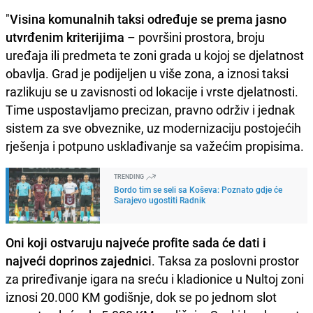
"
Visina komunalnih taksi određuje se prema jasno
utvrđenim kriterijima
– površini prostora, broju
uređaja ili predmeta te zoni grada u kojoj se djelatnost
obavlja. Grad je podijeljen u više zona, a iznosi taksi
razlikuju se u zavisnosti od lokacije i vrste djelatnosti.
Time uspostavljamo precizan, pravno održiv i jednak
sistem za sve obveznike, uz modernizaciju postojećih
rješenja i potpuno usklađivanje sa važećim propisima.
TRENDING
Bordo tim se seli sa Koševa: Poznato gdje će
Sarajevo ugostiti Radnik
Oni koji ostvaruju najveće profite sada će dati i
najveći doprinos zajednici
. Taksa za poslovni prostor
za priređivanje igara na sreću i kladionice u Nultoj zoni
iznosi 20.000 KM godišnje, dok se po jednom slot