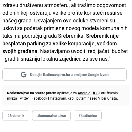
zdravu društvenu atmosferu, ali tražimo odgovornost
od onih koji ostvaruju velike profite koristeći resurse
našeg grada. Usvajanjem ove odluke stvoreni su
uslovi za početak primjene novog modela komunalnih
taksi na području grada Srebrenika.
Srebrenik nije
besplatan parking za velike korporacije, već dom
svojih građana
. Nastavljamo uvoditi red, jačati budžet
i graditi snažniju lokalnu zajednicu za sve nas."
Dodajte Radiosarajevo.ba u omiljene Google izvore
Radiosarajevo.ba
pratite putem aplikacije za
Android
|
iOS
i društvenih
mreža
Twitter
|
Facebook
|
Instagram
, kao i putem našeg
Viber
Chata.
#Srebrenik
#komunalne takse
#kladionice