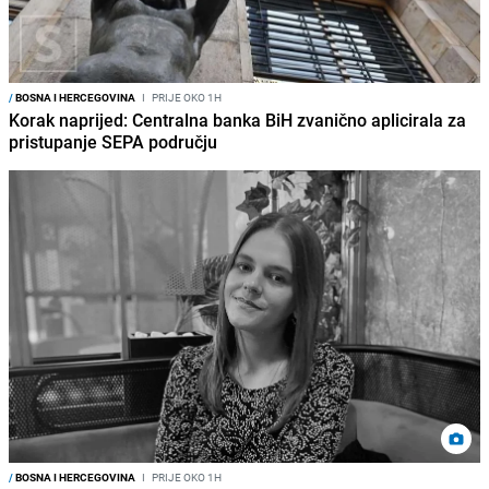
/
BOSNA I HERCEGOVINA
I
PRIJE OKO 1H
Korak naprijed: Centralna banka BiH zvanično aplicirala za
pristupanje SEPA području
/
BOSNA I HERCEGOVINA
I
PRIJE OKO 1H