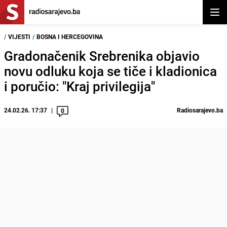
Otvor
/
VIJESTI
/
BOSNA I HERCEGOVINA
Gradonačenik Srebrenika objavio
novu odluku koja se tiče i kladionica
i poručio: "Kraj privilegija"
24.02.26. 17:37
Radiosarajevo.ba
0